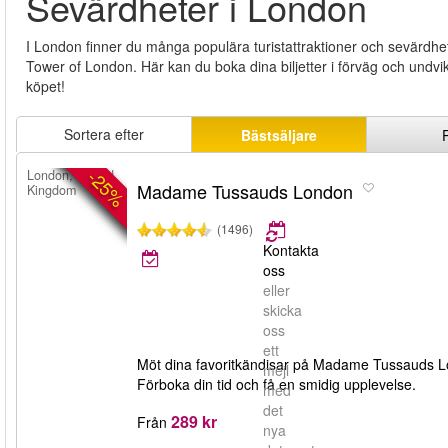
Sevärdheter i London
I London finner du många populära turistattraktioner och sevä
Tower of London. Här kan du boka dina biljetter i förväg och undv
köpet!
Sortera efter
Bästsäljare
-25%
London, United
Madame Tussauds London
Kingdom
(1496)
Kontakta
oss
eller
skicka
oss
ett
Möt dina favoritkändisar på Madame Tussauds Lon
mejl
Förboka din tid och få en smidig upplevelse.
med
det
289 kr
Från
nya