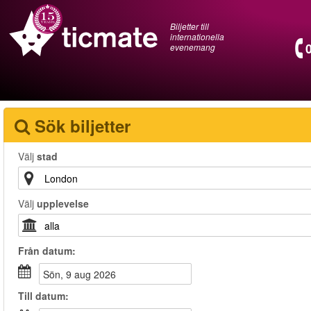
Biljetter till
internationella
evenemang
Sök biljetter
Välj
stad
Välj
upplevelse
Från
datum
:
sön, 9 aug 2026
Till
datum
: