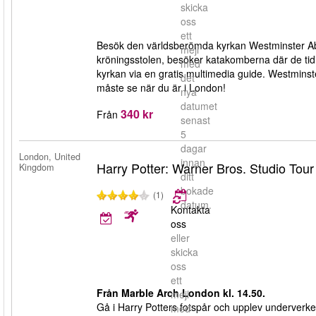
skicka
oss
ett
Besök den världsberömda kyrkan Westminster Abb
mejl
kröningsstolen, besöker katakomberna där de ti
med
kyrkan via en gratis multimedia guide. Westminst
det
måste se när du är i London!
nya
datumet
340 kr
Från
senast
5
dagar
London, United
innan
Harry Potter: Warner Bros. Studio Tou
Kingdom
ditt
bokade
(1)
datum.
Kontakta
oss
eller
skicka
oss
ett
Från Marble Arch London kl. 14.50.
mejl
Gå i Harry Potters fotspår och upplev underverke
med