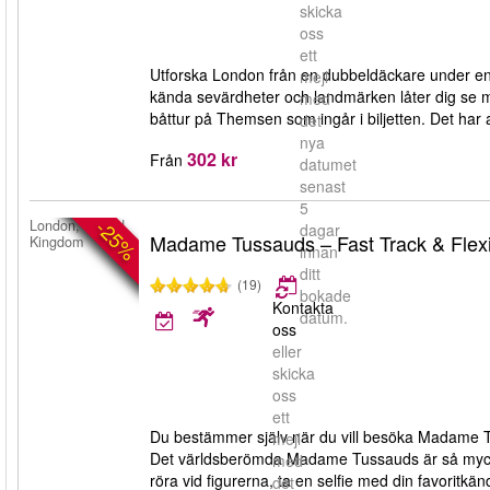
skicka
oss
ett
Utforska London från en dubbeldäckare under en e
mejl
kända sevärdheter och landmärken låter dig se m
med
båttur på Themsen som ingår i biljetten. Det har a
det
nya
302 kr
Från
datumet
senast
5
-25%
London, United
dagar
Madame Tussauds – Fast Track & Flexibe
Kingdom
innan
ditt
(19)
bokade
Kontakta
datum.
oss
eller
skicka
oss
ett
Du bestämmer själv när du vill besöka Madame T
mejl
Det världsberömda Madame Tussauds är så mycke
med
röra vid figurerna, ta en selfie med din favoritk
det