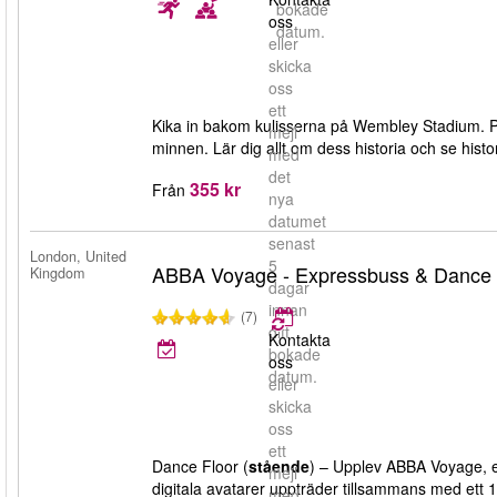
bokade
oss
datum.
eller
skicka
oss
ett
Kika in bakom kulisserna på Wembley Stadium. P
mejl
minnen. Lär dig allt om dess historia och se histor
med
det
355 kr
Från
nya
datumet
senast
London, United
5
ABBA Voyage - Expressbuss & Dance Fl
Kingdom
dagar
innan
(7)
ditt
Kontakta
bokade
oss
datum.
eller
skicka
oss
ett
Dance Floor (
stående
) – Upplev ABBA Voyage, e
mejl
digitala avatarer uppträder tillsammans med ett
med