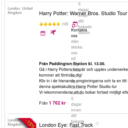
5
London, United
dagar
Harry Potter: Warner Bros. Studio Tou
Kingdom
innan
ditt
(12)
bokade
Kontakta
datum.
oss
eller
skicka
oss
ett
Från Paddington Station kl. 13.00.
mejl
Gå i Harry Potters fotspår och upplev underverke
med
kommer att förtrolla dig!
det
Kliv in i de hisnande omgivningarna och ta en titt 
nya
denna spektakulära Harry Potter Studio-tur
datumet
Vi rekommenderar att du bokar fortast möjligt efter
senast
5
1 762 kr
Från
dagar
innan
ditt
-15%
London, United
bokade
London Eye: Fast Track
Kingdom
datum.