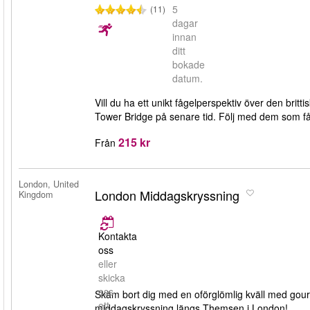
5
(11)
dagar
innan
ditt
bokade
datum.
Vill du ha ett unikt fågelperspektiv över den brit
Tower Bridge på senare tid. Följ med dem som f
215 kr
Från
London, United
London Middagskryssning
Kingdom
Kontakta
oss
eller
skicka
oss
Skäm bort dig med en oförglömlig kväll med gour
ett
middagskryssning längs Themsen i London!