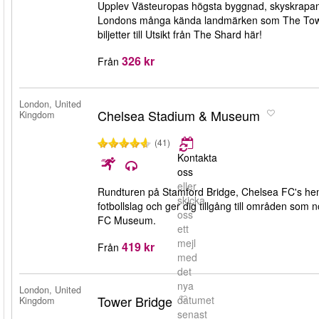
Upplev Västeuropas högsta byggnad, skyskrapan
Londons många kända landmärken som The Towe
biljetter till Utsikt från The Shard här!
326 kr
Från
London, United
Chelsea Stadium & Museum
Kingdom
(41)
Kontakta
oss
eller
Rundturen på Stamford Bridge, Chelsea FC's hemm
skicka
fotbollslag och ger dig tillgång till områden som n
oss
FC Museum.
ett
mejl
419 kr
Från
med
det
nya
London, United
Tower Bridge
datumet
Kingdom
senast