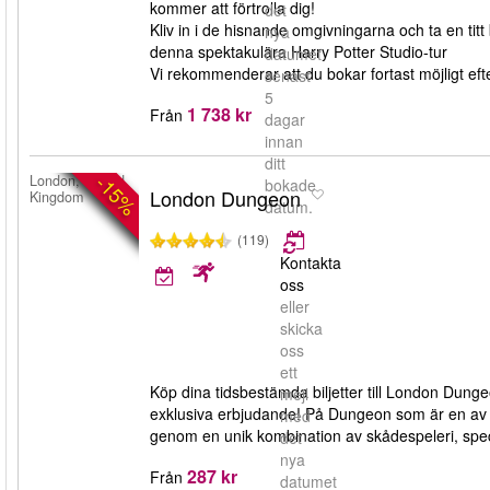
kommer att förtrolla dig!
det
Kliv in i de hisnande omgivningarna och ta en titt 
nya
denna spektakulära Harry Potter Studio-tur
datumet
Vi rekommenderar att du bokar fortast möjligt efter
senast
5
1 738 kr
Från
dagar
innan
ditt
-15%
London, United
bokade
London Dungeon
Kingdom
datum.
(119)
Kontakta
oss
eller
skicka
oss
ett
Köp dina tidsbestämda biljetter till London Dung
mejl
exklusiva erbjudande! På Dungeon som är en av L
med
genom en unik kombination av skådespeleri, specia
det
nya
287 kr
Från
datumet