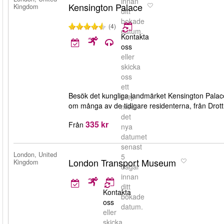
innan
Kensington Palace
Kingdom
ditt
bokade
(4)
datum.
Kontakta
oss
eller
skicka
oss
ett
Besök det kungliga landmärket Kensington Palac
mejl
om många av de tidigare residenterna, från Drottn
med
det
335 kr
Från
nya
datumet
senast
London, United
5
London Transport Museum
Kingdom
dagar
innan
ditt
Kontakta
bokade
oss
datum.
eller
skicka