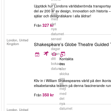
oss
Upptäck hur Londons världsberömda transportsy
ett
del av 200 år av design, innovation och historia –
mejl
själar och designälskare i alla åldrar!
med
det
327 kr
Från
nya
datumet
senast
London, United
Shakespeare’s Globe Theatre Guided 
5
Kingdom
dagar
innan
ditt
Kontakta
bokade
oss
datum.
eller
skicka
oss
Kliv in i William Shakespeares värld på den iko
ett
elisabetanska teatern på denna fascinerande ru
mejl
med
350 kr
Från
det
nya
datumet
London, United