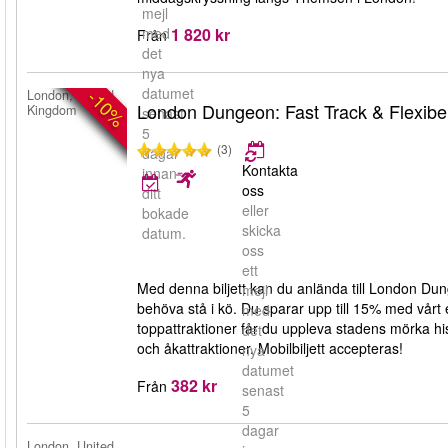
mejl
1 820 kr
med
Från
det
nya
datumet
-10%
London, United
London Dungeon: Fast Track & Flexibel 
Kingdom
senast
5
(3)
dagar
Kontakta
innan
oss
ditt
eller
bokade
skicka
datum.
oss
ett
Med denna biljett kan du anlända till London Dun
mejl
behöva stå i kö. Du sparar upp till 15% med vå
med
toppattraktioner får du uppleva stadens mörka hi
det
och åkattraktioner. Mobilbiljett accepteras!
nya
datumet
382 kr
Från
senast
5
dagar
London, United