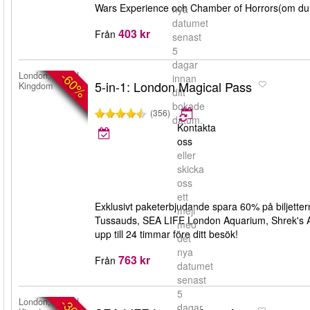
Wars Experience och Chamber of Horrors(om du 
nya
datumet
403 kr
Från
senast
5
dagar
-60%
London, United
innan
5-in-1: London Magical Pass
Kingdom
ditt
bokade
(356)
datum.
Kontakta
oss
eller
skicka
oss
ett
Exklusivt paketerbjudande spara 60% på biljette
mejl
Tussauds, SEA LIFE London Aquarium, Shrek's Ad
med
upp till 24 timmar före ditt besök!
det
nya
763 kr
Från
datumet
senast
5
London, United
dagar