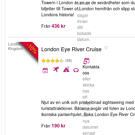
Towern i London är en av de sevärdheter som du
senast
biljetter till Tower of London hemifrån och slipp st
5
Londons historia!
dagar
innan
436 kr
Från
ditt
bokade
datum.
-10%
London, United
London Eye River Cruise
Kingdom
(56)
Kontakta
oss
eller
skicka
oss
ett
Njut av en unik och prisbelönad sightseeing me
mejl
turistattraktioner. Båtarna avgår vid foten av Lon
med
ikoniska pariserhjulet. Boka London Eye River Cr
det
nya
190 kr
Från
datumet
senast