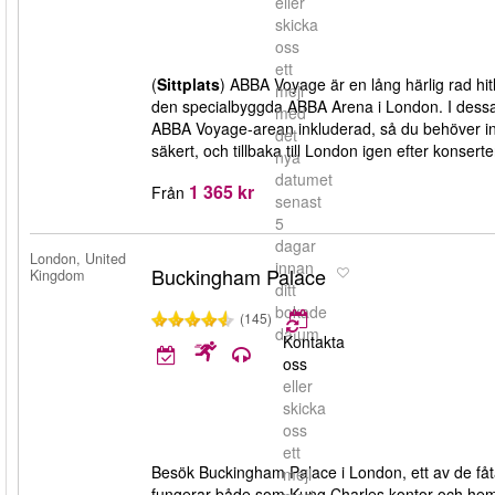
eller
skicka
oss
ett
(
Sittplats
) ABBA Voyage är en lång härlig rad h
mejl
den specialbyggda ABBA Arena i London. I dessa b
med
ABBA Voyage-arean inkluderad, så du behöver inte or
det
säkert, och tillbaka till London igen efter konsert
nya
datumet
1 365 kr
Från
senast
5
dagar
London, United
innan
Buckingham Palace
Kingdom
ditt
bokade
(145)
datum.
Kontakta
oss
eller
skicka
oss
ett
Besök Buckingham Palace i London, ett av de fåt
mejl
fungerar både som Kung Charles kontor och hem i 