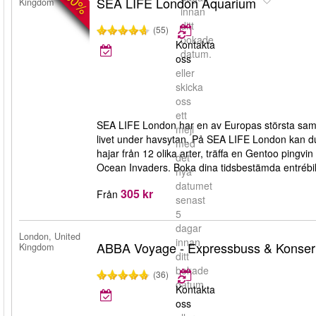
-30%
SEA LIFE London Aquarium
Kingdom
innan
ditt
(55)
bokade
Kontakta
datum.
oss
eller
skicka
oss
ett
SEA LIFE London har en av Europas största samlin
mejl
livet under havsytan. På SEA LIFE London kan du
med
hajar från 12 olika arter, träffa en Gentoo pingv
det
Ocean Invaders. Boka dina tidsbestämda entrébilj
nya
datumet
305 kr
Från
senast
5
dagar
London, United
innan
ABBA Voyage - Expressbuss & Konsertb
Kingdom
ditt
bokade
(36)
datum.
Kontakta
oss