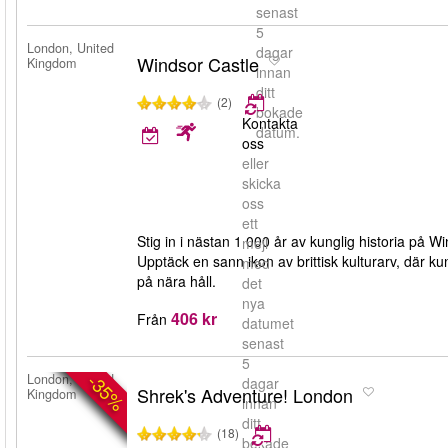
senast
5
London, United
dagar
Windsor Castle
Kingdom
innan
ditt
(2)
bokade
Kontakta
datum.
oss
eller
skicka
oss
ett
Stig in i nästan 1 000 år av kunglig historia på W
mejl
Upptäck en sann ikon av brittisk kulturarv, där k
med
på nära håll.
det
nya
406 kr
Från
datumet
senast
5
-35%
London, United
dagar
Shrek's Adventure! London
Kingdom
innan
ditt
(18)
bokade