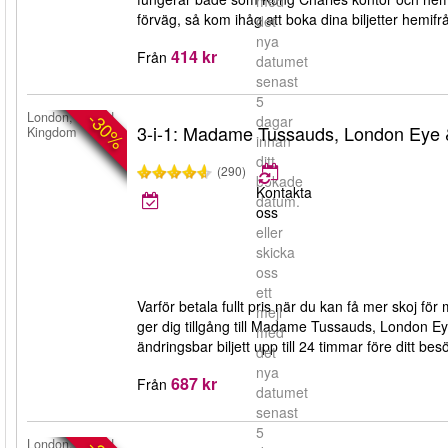
med
förväg, så kom ihåg att boka dina biljetter hemifr
det
nya
414 kr
Från
datumet
senast
5
-30%
London, United
dagar
3-i-1: Madame Tussauds, London Eye
Kingdom
innan
ditt
(290)
bokade
Kontakta
datum.
oss
eller
skicka
oss
ett
Varför betala fullt pris när du kan få mer skoj fö
mejl
ger dig tillgång till Madame Tussauds, London E
med
ändringsbar biljett upp till 24 timmar före ditt bes
det
nya
687 kr
Från
datumet
senast
5
London, United