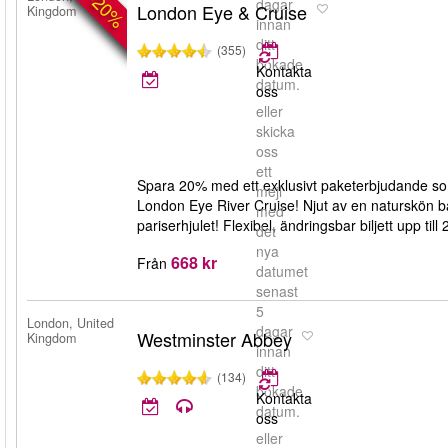
-20%
dagar
London Eye & Cruise
Kingdom
innan
ditt
(355)
bokade
Kontakta
datum.
oss
eller
skicka
oss
ett
Spara 20% med ett exklusivt paketerbjudande som
mejl
London Eye River Cruise! Njut av en naturskön bå
med
pariserhjulet! Flexibel, ändringsbar biljett upp till
det
nya
668 kr
Från
datumet
senast
5
London, United
dagar
Westminster Abbey
Kingdom
innan
ditt
(134)
bokade
Kontakta
datum.
oss
eller