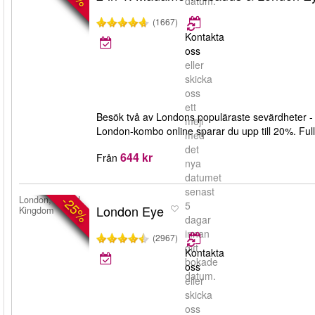
datum.
(1667)
Kontakta
oss
eller
skicka
oss
ett
Besök två av Londons populäraste sevärdheter
mejl
London-kombo online sparar du upp till 20%. Full f
med
det
644 kr
Från
nya
datumet
senast
-25%
London, United
5
London Eye
Kingdom
dagar
innan
(2967)
ditt
Kontakta
bokade
oss
datum.
eller
skicka
oss