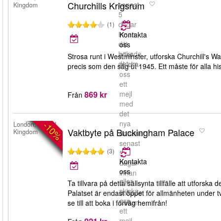
Churchills Krigsrum
senast
Kingdom
5
dagar
(1)
innan
Kontakta
ditt
oss
bokade
eller
Strosa runt i Westminster, utforska Churchill's
datum.
skicka
precis som den såg ut 1945. Ett måste för alla his
oss
ett
869 kr
mejl
Från
med
det
nya
-10%
London, United
Vaktbyte på Buckingham Palace
Kingdom
datumet
senast
(3)
5
Kontakta
dagar
oss
innan
eller
ditt
Ta tillvara på detta sällsynta tillfälle att utfor
skicka
bokade
Palatset är endast öppet för allmänheten under tv
oss
datum.
se till att boka i förväg hemifrån!
ett
mejl