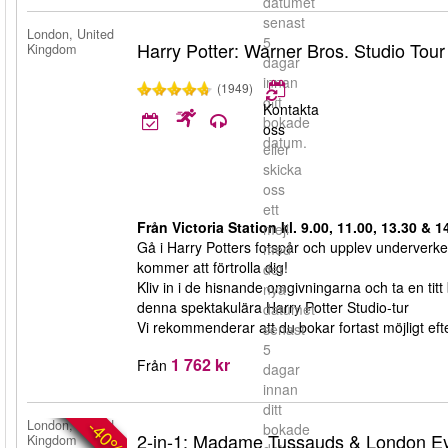
datumet
senast
London, United
5
Harry Potter: Warner Bros. Studio Tou
Kingdom
dagar
innan
(1949)
ditt
Kontakta
bokade
oss
datum.
eller
skicka
oss
ett
Från Victoria Station kl. 9.00, 11.00, 13.30 & 1
mejl
Gå i Harry Potters fotspår och upplev underverke
med
kommer att förtrolla dig!
det
Kliv in i de hisnande omgivningarna och ta en titt 
nya
denna spektakulära Harry Potter Studio-tur
datumet
Vi rekommenderar att du bokar fortast möjligt efter
senast
5
1 762 kr
Från
dagar
innan
ditt
-40%
London, United
bokade
2-in-1: Madame Tussauds & London E
Kingdom