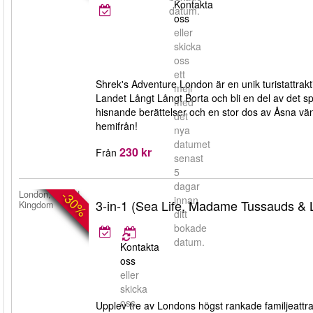
Kontakta
datum.
oss
eller
skicka
oss
ett
Shrek's Adventure London är en unik turistattrakti
mejl
Landet Långt Långt Borta och bli en del av det 
med
hisnande berättelser och en stor dos av Åsna vän
det
hemifrån!
nya
datumet
230 kr
Från
senast
5
dagar
-30%
London, United
innan
3-in-1 (Sea Life, Madame Tussauds &
Kingdom
ditt
bokade
datum.
Kontakta
oss
eller
skicka
oss
Upplev tre av Londons högst rankade familjeat