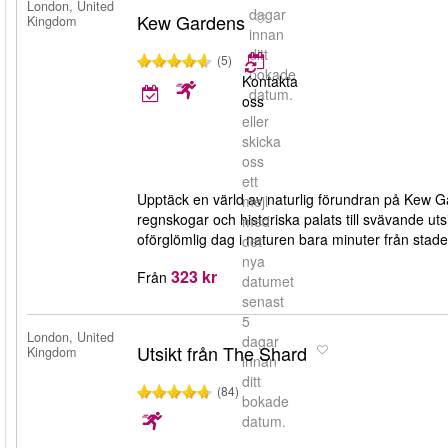
London, United
dagar
Kew Gardens
Kingdom
innan
ditt
(5)
bokade
Kontakta
datum.
oss
eller
skicka
oss
ett
Upptäck en värld av naturlig förundran på Kew G
mejl
regnskogar och historiska palats till svävande uts
med
oförglömlig dag i naturen bara minuter från stade
det
nya
323 kr
Från
datumet
senast
5
London, United
dagar
Utsikt från The Shard
Kingdom
innan
ditt
(84)
bokade
datum.