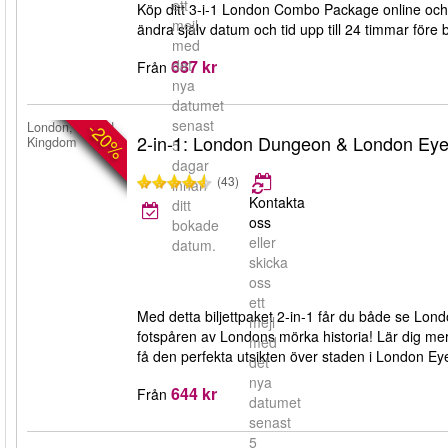
ett
Köp ditt 3-i-1 London Combo Package online och spa
mejl
ändra själv datum och tid upp till 24 timmar före 
med
687 kr
det
Från
nya
datumet
senast
-20%
London, United
2-in-1: London Dungeon & London Ey
Kingdom
5
dagar
(43)
innan
Kontakta
ditt
oss
bokade
eller
datum.
skicka
oss
ett
Med detta biljettpaket 2-in-1 får du både se Lon
mejl
fotspåren av Londons mörka historia! Lär dig me
med
få den perfekta utsikten över staden i London Ey
det
nya
644 kr
Från
datumet
senast
5