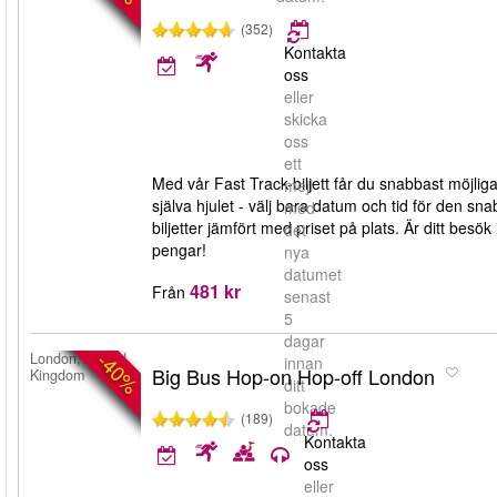
(352)
Kontakta
oss
eller
skicka
oss
ett
Med vår Fast Track-biljett får du snabbast möjliga en
mejl
själva hjulet - välj bara datum och tid för den 
med
biljetter jämfört med priset på plats. Är ditt besö
det
pengar!
nya
datumet
481 kr
Från
senast
5
dagar
-40%
London, United
innan
Big Bus Hop-on Hop-off London
Kingdom
ditt
bokade
(189)
datum.
Kontakta
oss
eller