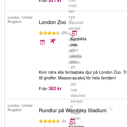
921 kr
Från
med
det
nya
London, United
London Zoo
Kingdom
datumet
senast
(35)
5
Kontakta
dagar
oss
innan
eller
ditt
skicka
bokade
oss
datum.
ett
Kom nära alla fantastiska djur på London Zoo. Trä
mejl
till giraffer. Massor av skoj för hela familjen!
med
det
382 kr
Från
nya
datumet
senast
London, United
5
Rundtur på Wembley Stadium
Kingdom
dagar
innan
(3)
ditt
Kontakta