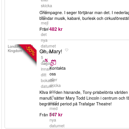
skicka
oss
Champagne. I seger förtjänar man det. I nederl
ett
blandar musik, kabaré, burlesk och cirkusföreställ
mejl
482 kr
med
Från
det
nya
datumet
-50%
London, United
Oh, Mary!
Kingdom
senast
5
dagar
Kontakta
innan
oss
ditt
eller
bokade
skicka
datum.
oss
Kliva in i den hisnande, Tony-prisbelönta värld
ett
manus, sätter Mary Todd Lincoln i centrum och får
mejl
begränsad period på Trafalgar Theatre!
med
547 kr
det
Från
nya
datumet