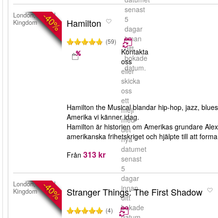
senast
-40%
London, United
5
Hamilton
Kingdom
dagar
innan
(59)
ditt
Kontakta
bokade
oss
datum.
eller
skicka
oss
ett
Hamilton the Musical blandar hip-hop, jazz, blues
mejl
Amerika vi känner idag.
med
Hamilton är historien om Amerikas grundare Al
det
amerikanska frihetskriget och hjälpte till att for
nya
datumet
313 kr
Från
senast
5
dagar
-40%
London, United
innan
Stranger Things: The First Shadow
Kingdom
ditt
bokade
(4)
datum.