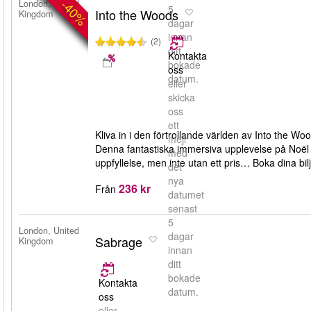
-40%
London, United
5
Into the Woods
Kingdom
dagar
innan
(2)
ditt
Kontakta
bokade
oss
datum.
eller
skicka
oss
ett
Kliva in i den förtrollande världen av Into the 
mejl
Denna fantastiska immersiva upplevelse på Noël
med
uppfyllelse, men inte utan ett pris… Boka dina bi
det
nya
236 kr
Från
datumet
senast
5
London, United
dagar
Sabrage
Kingdom
innan
ditt
bokade
Kontakta
datum.
oss
eller