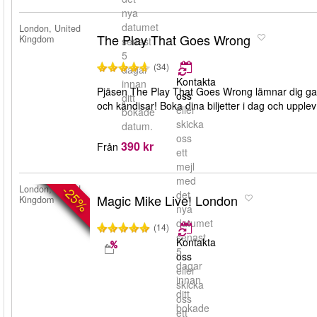
nya
datumet
London, United
The Play That Goes Wrong
Kingdom
senast
5
(34)
dagar
Kontakta
innan
Pjäsen The Play That Goes Wrong lämnar dig gar
oss
ditt
och kändisar! Boka dina biljetter i dag och upple
eller
bokade
skicka
datum.
oss
390 kr
Från
ett
mejl
med
-25%
London, United
det
Magic Mike Live! London
Kingdom
nya
datumet
(14)
senast
Kontakta
5
oss
dagar
eller
innan
skicka
ditt
oss
bokade
ett