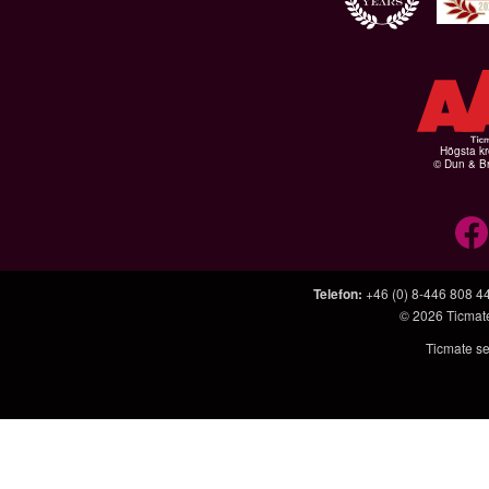
Högsta kr
© Dun & Br
Telefon
:
+46 (0) 8-446 808 4
© 2026
Ticmat
Ticmate se