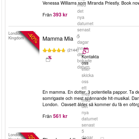
Venessa Williams som Miranda Priestly. Book now!
med
det
393 kr
Från
nya
datumet
senast
-40%
London, United
5
Mamma Mia
Kingdom
dagar
innan
(2144)
ditt
Kontakta
bokade
oss
datum.
eller
skicka
oss
ett
En mamma. En dotter. 3 potentiella pappor. Ta 
mejl
somrigaste och mest spännande hit-musikal. Dans
med
London. Oavsett ålder så kommer du få en ofö
det
nya
561 kr
Från
datumet
senast
5
-20%
London, United
dagar