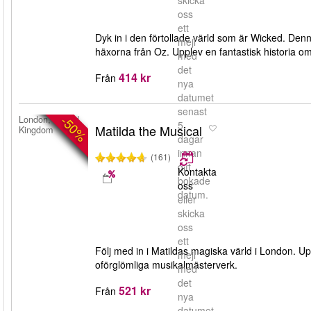
skicka
oss
ett
Dyk in i den förtollade värld som är Wicked. Den
mejl
häxorna från Oz. Upplev en fantastisk historia o
med
det
414 kr
Från
nya
datumet
senast
-50%
London, United
5
Matilda the Musical
Kingdom
dagar
innan
(161)
ditt
Kontakta
bokade
oss
datum.
eller
skicka
oss
ett
Följ med in i Matildas magiska värld i London. U
mejl
oförglömliga musikalmästerverk.
med
det
521 kr
Från
nya
datumet