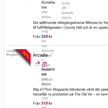
Kontakta
innan
oss
ditt
eller
bokade
skicka
datum.
oss
Det spännande rättegångsdramat Witness for the P
ett
till fullmäktigesalen i County Hall och är en upps
mejl
253 kr
med
Från
det
nya
datumet
-50%
London, United
Arcadia
Kingdom
senast
5
dagar
Kontakta
innan
oss
ditt
eller
bokade
skicka
datum.
oss
Stig in i Tom Stoppards bländande värld där passio
ett
hisnande ny produktion på The Old Vic – en oemot
mejl
313 kr
med
Från
det