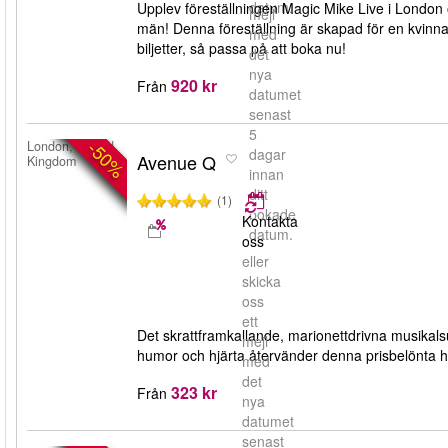
datum.
Upplev föreställningen Magic Mike Live i London
mejl
män! Denna föreställning är skapad för en kvinna
med
biljetter, så passa på att boka nu!
det
nya
920 kr
Från
datumet
senast
5
-50%
London, United
dagar
Avenue Q
Kingdom
innan
ditt
(1)
bokade
Kontakta
datum.
oss
eller
skicka
oss
ett
Det skrattframkallande, marionettdrivna musikal
mejl
humor och hjärta återvänder denna prisbelönta h
med
det
323 kr
Från
nya
datumet
senast