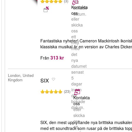
(3)
ditt
Kontakta
bokade
oss
datum.
eller
skicka
oss
ett
Fantastiska nyheter! Cameron Mackintosh ikonisk
mejl
klassiska musikal är en version av Charles Dicke
med
det
313 kr
Från
nya
datumet
senast
London, United
5
SIX
Kingdom
dagar
innan
(23)
ditt
Kontakta
bokade
oss
datum.
eller
skicka
oss
SIX, den mest upplyftande nya brittiska musikalen
ett
med ett soundtrack som rusar på de brittiska top