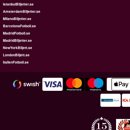
IstanbulBiljetter.se
AmsterdamBiljetter.se
MilanoBiljetter.se
BarcelonaFotboll.se
MadridFotboll.se
MadridBiljetter.se
NewYorkBiljett.se
LondonBiljett.se
ItalienFotboll.se