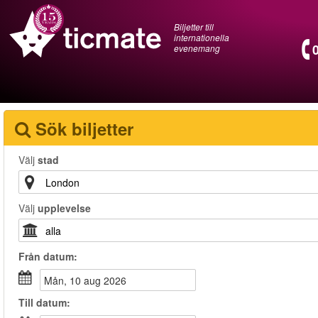
Biljetter till
internationella
evenemang
Sök biljetter
Välj
stad
Välj
upplevelse
Från
datum
:
mån, 10 aug 2026
Till
datum
: