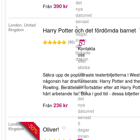
det
390 kr
Från
nya
datumet
senast
London, United
5
Harry Potter och det fördömda barnet
Kingdom
dagar
innan
(30)
ditt
Kontakta
bokade
oss
datum.
eller
skicka
oss
Säkra upp de populäraste teaterbiljetterna i West
ett
någonsin har dramatiserats: Harry Potter and the
mejl
Rowling. Berättelsen fortsätter efter att Harry P
med
hårt arbetande far. Boka i god tid - dessa biljetter
det
236 kr
nya
Från
datumet
senast
5
-50%
London, United
Oliver!
Kingdom
dagar
innan