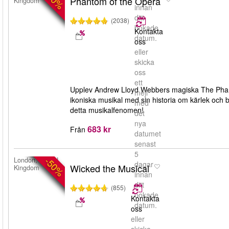
Phantom of the Opera
Kingdom
innan
ditt
(2038)
bokade
Kontakta
datum.
oss
eller
skicka
oss
ett
Upplev Andrew Lloyd Webbers magiska The Phant
mejl
ikoniska musikal med sin historia om kärlek och b
med
detta musikalfenomen!
det
nya
683 kr
Från
datumet
senast
5
-50%
London, United
dagar
Wicked the Musical
Kingdom
innan
ditt
(855)
bokade
Kontakta
datum.
oss
eller