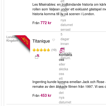
ett
Les Misérables: en trollbindande historia om kärl
mejl
rollen som Valjean under ett exklusivt gästspel m
med
historia komma till liv på scenen i London.
det
nya
772 kr
Från
datumet
senast
5
-40%
London, United
dagar
Titanique
Kingdom
innan
ditt
(10)
bokade
Kontakta
datum.
oss
eller
skicka
oss
ett
Ingenting kunde komma emellan Jack och Rose - 
mejl
remake av den älskade filmen från 1997. Vi se
med
det
453 kr
Från
nya
datumet