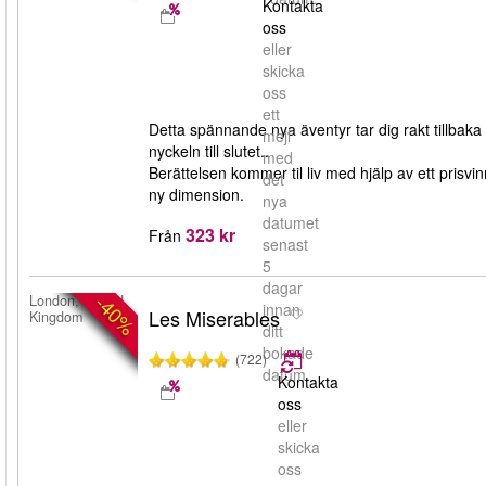
Kontakta
oss
eller
skicka
oss
ett
Detta spännande nya äventyr tar dig rakt tillbaka 
mejl
nyckeln till slutet..
med
Berättelsen kommer til liv med hjälp av ett prisvi
det
ny dimension.
nya
datumet
323 kr
Från
senast
5
dagar
-40%
London, United
innan
Les Miserables
Kingdom
ditt
bokade
(722)
datum.
Kontakta
oss
eller
skicka
oss