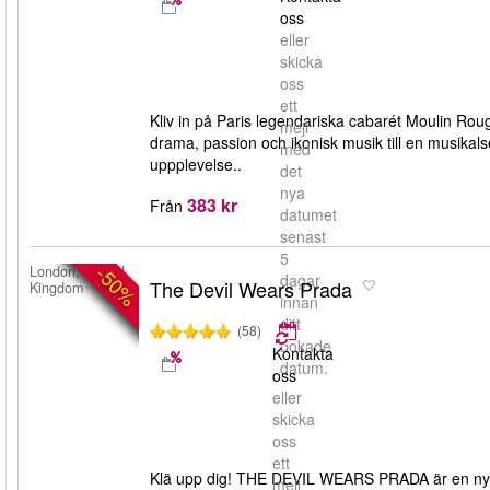
oss
eller
skicka
oss
ett
Kliv in på Paris legendariska cabarét Moulin Ro
mejl
drama, passion och ikonisk musik till en musika
med
uppplevelse..
det
nya
383 kr
Från
datumet
senast
5
-50%
London, United
dagar
The Devil Wears Prada
Kingdom
innan
ditt
(58)
bokade
Kontakta
datum.
oss
eller
skicka
oss
ett
Klä upp dig! THE DEVIL WEARS PRADA är en ny m
mejl