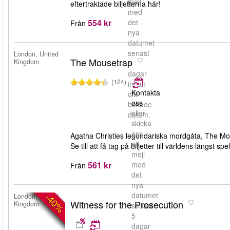
mejl
eftertraktade biljetterna här!
med
554 kr
det
Från
nya
datumet
senast
London, United
The Mousetrap
Kingdom
5
dagar
(124)
innan
Kontakta
ditt
oss
bokade
eller
datum.
skicka
oss
Agatha Christies legendariska mordgåta, The Mou
ett
Se till att få tag på biljetter till världens längst
mejl
561 kr
med
Från
det
nya
datumet
-40%
London, United
Witness for the Prosecution
Kingdom
senast
5
dagar