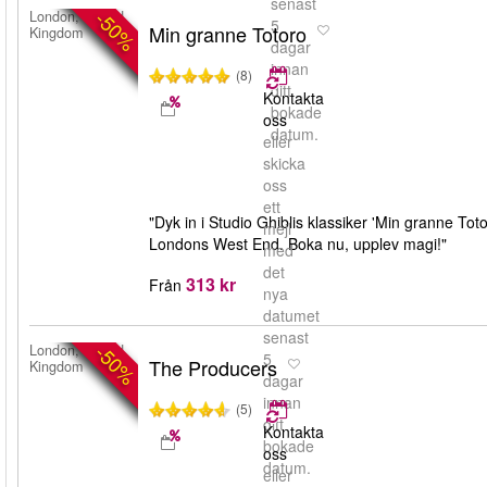
senast
-50%
London, United
5
Min granne Totoro
Kingdom
dagar
innan
(8)
ditt
Kontakta
bokade
oss
datum.
eller
skicka
oss
ett
"Dyk in i Studio Ghiblis klassiker 'Min granne To
mejl
Londons West End. Boka nu, upplev magi!"
med
det
313 kr
Från
nya
datumet
senast
-50%
London, United
5
The Producers
Kingdom
dagar
innan
(5)
ditt
Kontakta
bokade
oss
datum.
eller