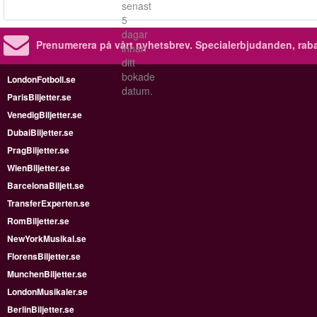
senast
5
dagar
Prenumerera på vårt nyhetsbrev.
Specialerbjudanden, rab
innan
ditt
bokade
LondonFotboll.se
datum.
ParisBiljetter.se
VenedigBiljetter.se
DubaiBiljetter.se
PragBiljetter.se
WienBiljetter.se
BarcelonaBiljett.se
TransferExperten.se
RomBiljetter.se
NewYorkMusikal.se
FlorensBiljetter.se
MunchenBiljetter.se
LondonMusikaler.se
BerlinBiljetter.se