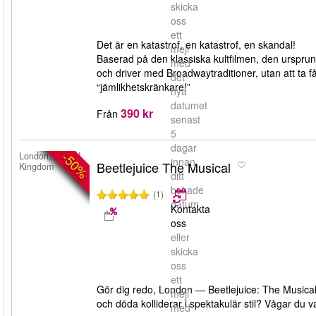
skicka
oss
ett
Det är en katastrof, en katastrof, en skandal!
mejl
Baserad på den klassiska kultfilmen, den urspr
med
och driver med Broadwaytraditioner, utan att ta f
det
“jämlikhetskränkare!”
nya
datumet
390 kr
Från
senast
5
dagar
-50%
London, United
innan
Beetlejuice The Musical
Kingdom
ditt
bokade
(1)
datum.
Kontakta
oss
eller
skicka
oss
ett
Gör dig redo, London — Beetlejuice: The Musical
mejl
och döda kolliderar i spektakulär stil? Vågar du
med