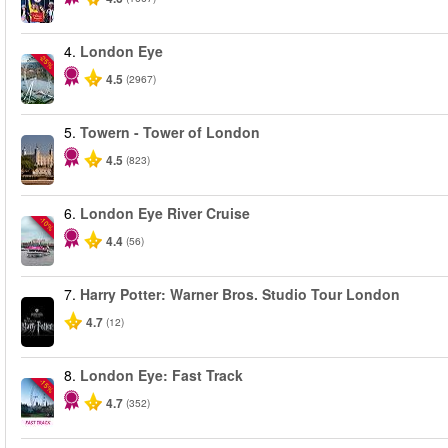
4.
London Eye
-25%
4.5
(2967)
5.
Towern - Tower of London
4.5
(823)
6.
London Eye River Cruise
-10%
4.4
(56)
7.
Harry Potter: Warner Bros. Studio Tour London
4.7
(12)
8.
London Eye: Fast Track
-15%
4.7
(352)