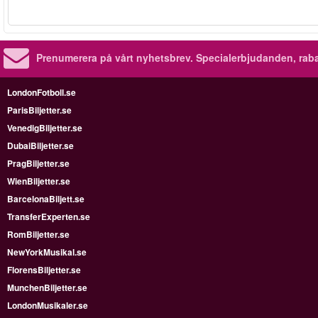
Prenumerera på vårt nyhetsbrev.
Specialerbjudanden, rab
LondonFotboll.se
ParisBiljetter.se
VenedigBiljetter.se
DubaiBiljetter.se
PragBiljetter.se
WienBiljetter.se
BarcelonaBiljett.se
TransferExperten.se
RomBiljetter.se
NewYorkMusikal.se
FlorensBiljetter.se
MunchenBiljetter.se
LondonMusikaler.se