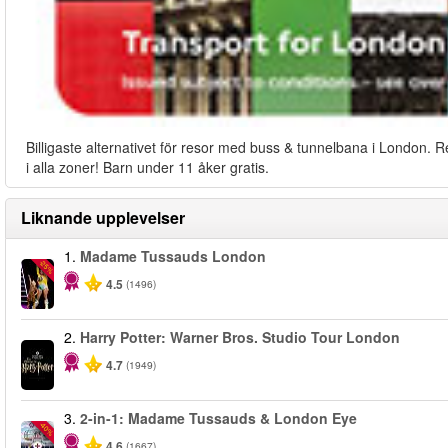
Billigaste alternativet för resor med buss & tunnelbana i London. R
i alla zoner! Barn under 11 åker gratis.
Liknande upplevelser
1.
Madame Tussauds London
-25%
4.5
(1496)
2.
Harry Potter: Warner Bros. Studio Tour London
4.7
(1949)
3.
2-in-1: Madame Tussauds & London Eye
-40%
4.6
(1667)