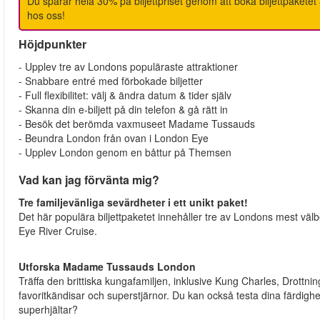
Du sparar hela 30% på biljettpriset genom att boka biljettpake
hos oss!
Höjdpunkter
- Upplev tre av Londons populäraste attraktioner
- Snabbare entré med förbokade biljetter
- Full flexibilitet: välj & ändra datum & tider själv
- Skanna din e-biljett på din telefon & gå rätt in
- Besök det berömda vaxmuseet Madame Tussauds
- Beundra London från ovan i London Eye
- Upplev London genom en båttur på Themsen
Vad kan jag förvänta mig?
Tre familjevänliga sevärdheter i ett unikt paket!
Det här populära biljettpaketet innehåller tre av Londons mest v
Eye River Cruise.
Utforska Madame Tussauds London
Träffa den brittiska kungafamiljen, inklusive Kung Charles, Drottn
favoritkändisar och superstjärnor. Du kan också testa dina färdighete
superhjältar?