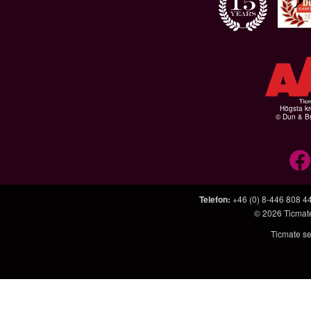
Högsta kr
© Dun & Br
Telefon
:
+46 (0) 8-446 808 4
© 2026
Ticmat
Ticmate se