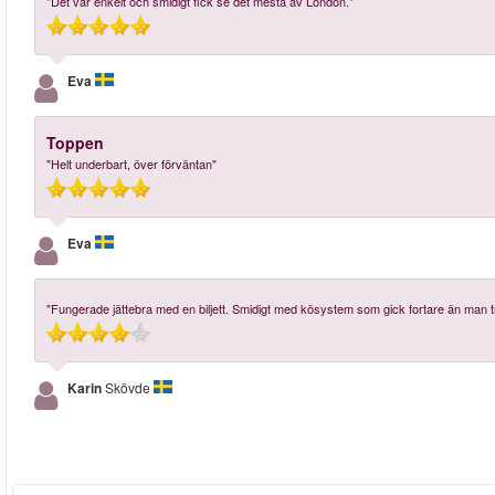
"Det var enkelt och smidigt fick se det mesta av London."
Eva
Toppen
"Helt underbart, över förväntan"
Eva
"Fungerade jättebra med en biljett. Smidigt med kösystem som gick fortare än man t
Karin
Skövde