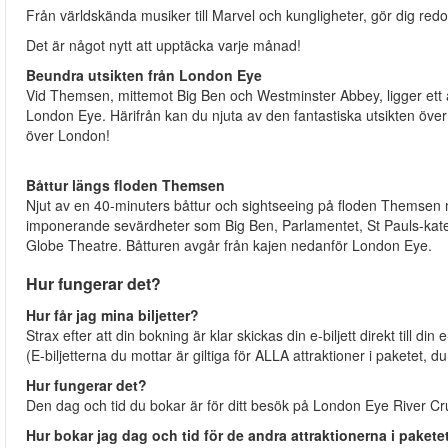
Från världskända musiker till Marvel och kungligheter, gör dig redo fö
Det är något nytt att upptäcka varje månad!
Beundra utsikten från London Eye
Vid Themsen, mittemot Big Ben och Westminster Abbey, ligger ett
London Eye. Härifrån kan du njuta av den fantastiska utsikten över 
över London!
Båttur längs floden Themsen
Njut av en 40-minuters båttur och sightseeing på floden Themsen
imponerande sevärdheter som Big Ben, Parlamentet, St Pauls-kat
Globe Theatre. Båtturen avgår från kajen nedanför London Eye.
Hur fungerar det?
Hur får jag mina biljetter?
Strax efter att din bokning är klar skickas din e-biljett direkt till din
(E-biljetterna du mottar är giltiga för ALLA attraktioner i paketet, d
Hur fungerar det?
Den dag och tid du bokar är för ditt besök på London Eye River Cr
Hur bokar jag dag och tid för de andra attraktionerna i pakete