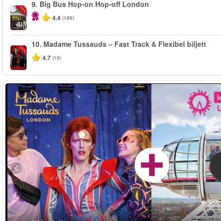
9.
Big Bus Hop-on Hop-off London
-40%
4.4
(189)
10.
Madame Tussauds – Fast Track & Flexibel biljett
-25%
4.7
(19)