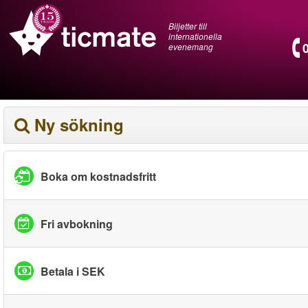
Biljetter till
internationella
evenemang
Ny sökning
Boka om kostnadsfritt
Fri avbokning
Betala i SEK