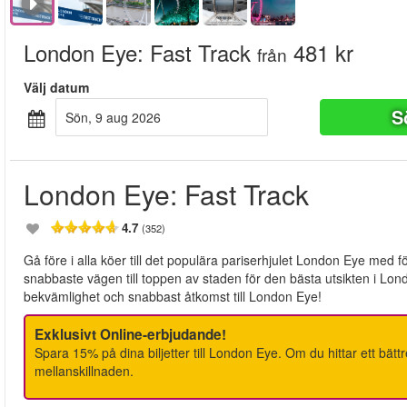
London Eye: Fast Track
481 kr
från
Välj datum
S
sön, 9 aug 2026
London Eye: Fast Track
4.7
(352)
Gå före i alla köer till det populära pariserhjulet London Eye med
snabbaste vägen till toppen av staden för den bästa utsikten i Londo
bekvämlighet och snabbast åtkomst till London Eye!
Exklusivt Online-erbjudande!
Spara 15% på dina biljetter till London Eye. Om du hittar ett bä
mellanskillnaden.