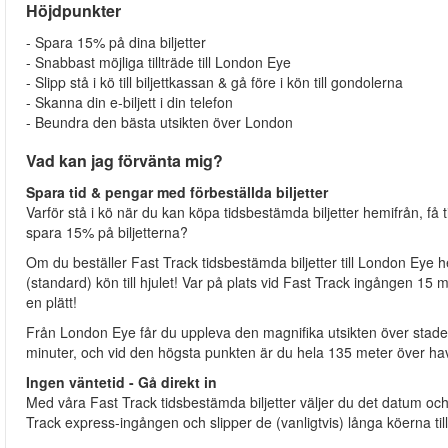
Höjdpunkter
- Spara 15% på dina biljetter
- Snabbast möjliga tillträde till London Eye
- Slipp stå i kö till biljettkassan & gå före i kön till gondolerna
- Skanna din e-biljett i din telefon
- Beundra den bästa utsikten över London
Vad kan jag förvänta mig?
Spara tid & pengar med förbeställda biljetter
Varför stå i kö när du kan köpa tidsbestämda biljetter hemifrån, få
spara 15% på biljetterna?
Om du beställer Fast Track tidsbestämda biljetter till London Eye he
(standard) kön till hjulet! Var på plats vid Fast Track ingången 15 m
en plätt!
Från London Eye får du uppleva den magnifika utsikten över staden, 
minuter, och vid den högsta punkten är du hela 135 meter över h
Ingen väntetid - Gå direkt in
Med våra Fast Track tidsbestämda biljetter väljer du det datum och 
Track express-ingången och slipper de (vanligtvis) långa köerna til