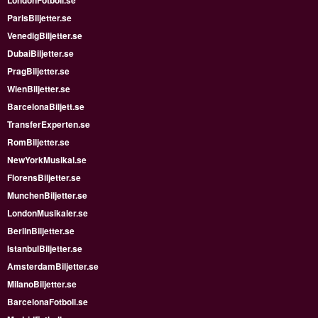
ParisBiljetter.se
VenedigBiljetter.se
DubaiBiljetter.se
PragBiljetter.se
WienBiljetter.se
BarcelonaBiljett.se
TransferExperten.se
RomBiljetter.se
NewYorkMusikal.se
FlorensBiljetter.se
MunchenBiljetter.se
LondonMusikaler.se
BerlinBiljetter.se
IstanbulBiljetter.se
AmsterdamBiljetter.se
MilanoBiljetter.se
BarcelonaFotboll.se