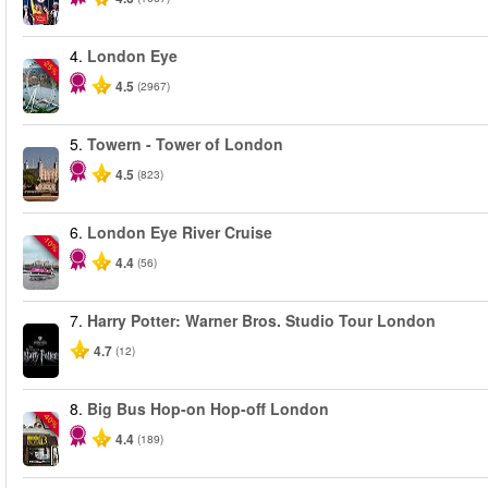
4.
London Eye
-25%
4.5
(2967)
5.
Towern - Tower of London
4.5
(823)
6.
London Eye River Cruise
-10%
4.4
(56)
7.
Harry Potter: Warner Bros. Studio Tour London
4.7
(12)
8.
Big Bus Hop-on Hop-off London
-40%
4.4
(189)