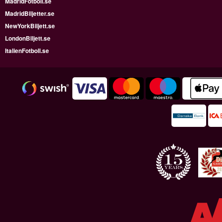
MadridFotboll.se
MadridBiljetter.se
NewYorkBiljett.se
LondonBiljett.se
ItalienFotboll.se