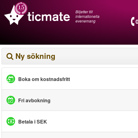
Biljetter till
internationella
evenemang
Ny sökning
Boka om kostnadsfritt
Fri avbokning
Betala i SEK