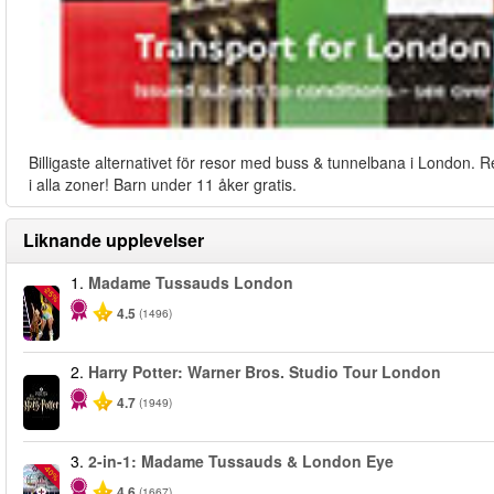
Billigaste alternativet för resor med buss & tunnelbana i London. R
i alla zoner! Barn under 11 åker gratis.
Liknande upplevelser
1.
Madame Tussauds London
-25%
4.5
(1496)
2.
Harry Potter: Warner Bros. Studio Tour London
4.7
(1949)
3.
2-in-1: Madame Tussauds & London Eye
-40%
4.6
(1667)