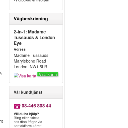
- Förbokad entrébiljett
Vägbeskrivning
2-in-1: Madame
Tussauds & London
Eye
Adress
Madame Tussauds
Marylebone Road
London, NW1 5LR
y,
Visa karta
Vår kundtjänst
08-446 808 44
Vill du ha hjälp?
Ring eller skicka
it
oss dina frågor via
kontaktformuläret!