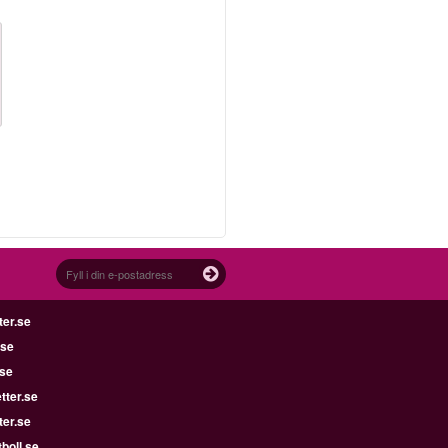
ter.se
.se
.se
tter.se
ter.se
boll.se