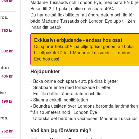
n
289 kr
Madame Tussauds och London Eye, med bara EN biljet
Boka ditt 2-i-1 paket online och spara 40%.
Du har också flexibiliteten att ändra datum och tid för
ros.
både Madame Tussauds och London Eye upp till 24h
innan ditt besök.
1 762 kr
Exklusivt erbjudande - endast hos oss!
Du sparar hela 40% på biljettpriset genom att boka
n
302 kr
biljettpaketet 2-in-1 Madame Tussauds + London
Eye hos oss!
ndon
Höjdpunkter
n
436 kr
- Boka online och spara 40% på dina biljetter
- Snabbare entré med förbokade biljetter
ise
- Full flexibilitet: ändra datum och tid
- Skanna enkelt mobilbiljetten
n
190 kr
- Beundra utsikten över Londons berömda landmärken
från 135meters höjd i London Eye
ros.
- Utforska det berömda vaxmuseet Madame Tussauds
Vad kan jag förvänta mig?
1 762 kr