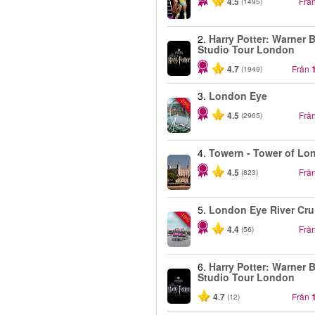
4.5
Frå
(1495)
2.
Harry Potter: Warner B
Studio Tour London
4.7
Från
(1949)
3.
London Eye
-25%
4.5
Frå
(2965)
4.
Towern - Tower of Lo
4.5
Frå
(823)
5.
London Eye River Cru
-10%
4.4
Frå
(56)
6.
Harry Potter: Warner B
Studio Tour London
4.7
Från
(12)