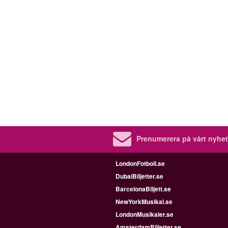
Prenumerera på vårt nyhet
LondonFotboll.se
DubaiBiljetter.se
BarcelonaBiljett.se
NewYorkMusikal.se
LondonMusikaler.se
AmsterdamBiljetter.se