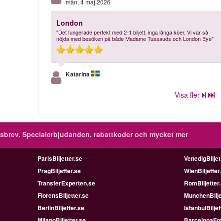
mån, 4 maj 2026
London
"Det fungerade perfekt med 2-1 biljett, inga långa köer. Vi var så
nöjda med besöken på både Madame Tussauds och London Eye"
Katarina
Visa fler
sbrev.
Specialerbjudanden, rabattkoder och mycket mer
ParisBiljetter.se
VenedigBiljet
PragBiljetter.se
WienBiljetter
TransferExperten.se
RomBiljetter
FlorensBiljetter.se
MunchenBilje
BerlinBiljetter.se
IstanbulBiljet
MilanoBiljetter.se
BarcelonaFot