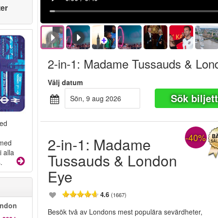
ter
2-in-1: Madame Tussauds & Lon
Välj datum
Sök biljet
sön, 9 aug 2026
med
-40%
2-in-1: Madame
 med
 alla
Tussauds & London
.
Eye
4.6
(1667)
ondon
Besök två av Londons mest populära sevärdheter,