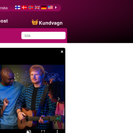
nska
post
Kundvagn
×
Du har sparat produkten
i din lista