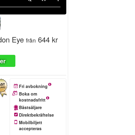
don Eye
644 kr
från
ter
Fri avbokning
Boka om
kostnadsfritt
Bästsäljare
Direktbekräftelse
Mobilbiljett
accepteras