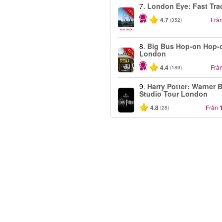
7.
London Eye: Fast Tra
-15%
4.7
Frå
(352)
8.
Big Bus Hop-on Hop-o
-40%
London
4.4
Frå
(189)
9.
Harry Potter: Warner B
Studio Tour London
4.8
Från
(28)