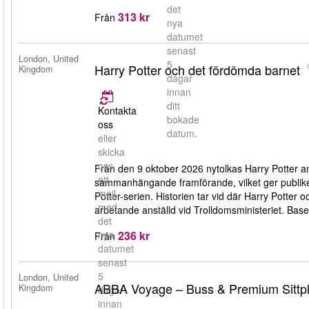
det
313 kr
Från
nya
datumet
senast
London, United
5
Harry Potter och det fördömda barnet
Kingdom
dagar
innan
ditt
Kontakta
bokade
oss
datum.
eller
skicka
oss
Från den 9 oktober 2026 nytolkas Harry Potter a
ett
sammanhängande framförande, vilket ger publiken e
mejl
Potter-serien. Historien tar vid där Harry Potter
med
arbetande anställd vid Trolldomsministeriet. Bas
det
236 kr
nya
Från
datumet
senast
5
London, United
ABBA Voyage – Buss & Premium Sittpl
Kingdom
dagar
innan