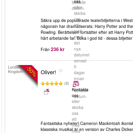
oss
bokade
eller
datum.
skicka
oss
Säkra upp de populäraste teaterbiljetterna i West
ett
någonsin har dramatiserats: Harry Potter and the
mejl
Rowling. Berättelsen fortsätter efter att Harry P
med
hårt arbetande far. Boka i god tid - dessa biljetter
det
236 kr
nya
Från
datumet
senast
5
-50%
London, United
Oliver!
Kingdom
dagar
innan
(3)
ditt
Kontakta
bokade
oss
datum.
eller
skicka
oss
ett
Fantastiska nyheter! Cameron Mackintosh ikonisk
mejl
klassiska musikal är en version av Charles Dicke
med