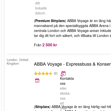
ditt
bokade
datum.
(
Premium Sittplats
) ABBA Voyage är en lång här
mannaband på den specialbyggda ABBA Arena i Lon
centrala London och ABBA Voyage-arean inkluderad, 
tar dig dit fort och säkert, och tillbaka till Londo
2 500 kr
Från
London, United
ABBA Voyage - Expressbuss & Konsertb
Kingdom
(2)
Kontakta
oss
eller
skicka
oss
ett
(
Sittplats
) ABBA Voyage är en lång härlig rad h
mejl