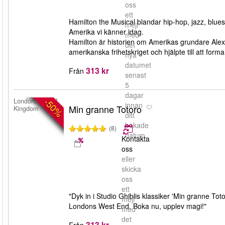
oss
ett
Hamilton the Musical blandar hip-hop, jazz, blues
mejl
Amerika vi känner idag.
med
Hamilton är historien om Amerikas grundare Al
det
amerikanska frihetskriget och hjälpte till att for
nya
datumet
313 kr
Från
senast
5
dagar
-50%
London, United
innan
Min granne Totoro
Kingdom
ditt
bokade
(8)
datum.
Kontakta
oss
eller
skicka
oss
ett
"Dyk in i Studio Ghiblis klassiker 'Min granne To
mejl
Londons West End. Boka nu, upplev magi!"
med
det
313 kr
Från