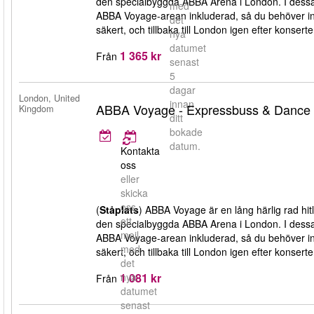
den specialbyggda ABBA Arena i London. I dessa b
med
ABBA Voyage-arean inkluderad, så du behöver inte or
det
säkert, och tillbaka till London igen efter konsert
nya
datumet
1 365 kr
Från
senast
5
dagar
London, United
innan
ABBA Voyage - Expressbuss & Dance Fl
Kingdom
ditt
bokade
datum.
Kontakta
oss
eller
skicka
oss
(
Ståplats
) ABBA Voyage är en lång härlig rad h
ett
den specialbyggda ABBA Arena i London. I dessa b
mejl
ABBA Voyage-arean inkluderad, så du behöver inte or
med
säkert, och tillbaka till London igen efter konsert
det
1 081 kr
nya
Från
datumet
senast