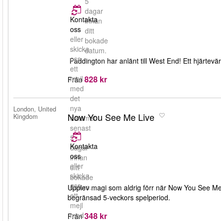
5
dagar
Kontakta
innan
oss
ditt
eller
bokade
skicka
datum.
oss
Paddington har anlänt till West End! Ett hjärtevä
ett
828 kr
mejl
Från
med
det
nya
London, United
Now You See Me Live
Kingdom
datumet
senast
5
Kontakta
dagar
oss
innan
eller
ditt
skicka
bokade
oss
datum.
Upplev magi som aldrig förr när Now You See Me 
ett
begränsad 5-veckors spelperiod.
mejl
348 kr
med
Från