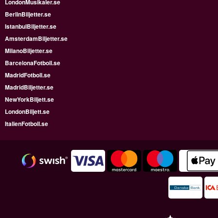
LondonMusikaler.se
BerlinBiljetter.se
IstanbulBiljetter.se
AmsterdamBiljetter.se
MilanoBiljetter.se
BarcelonaFotboll.se
MadridFotboll.se
MadridBiljetter.se
NewYorkBiljett.se
LondonBiljett.se
ItalienFotboll.se