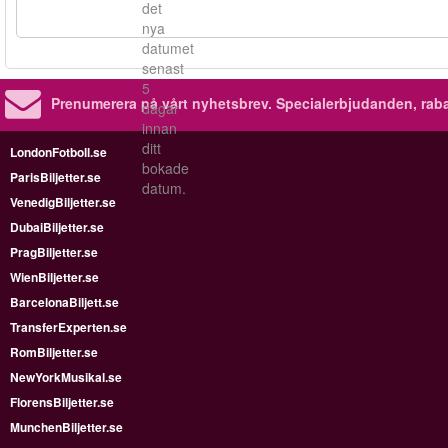
det
nya
datumet
senast
5
Prenumerera på vårt nyhetsbrev.
Specialerbjudanden, rab
dagar
innan
ditt
LondonFotboll.se
bokade
ParisBiljetter.se
datum.
VenedigBiljetter.se
DubaiBiljetter.se
PragBiljetter.se
WienBiljetter.se
BarcelonaBiljett.se
TransferExperten.se
RomBiljetter.se
NewYorkMusikal.se
FlorensBiljetter.se
MunchenBiljetter.se