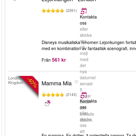
(2261)
Kontakta
oss
eller
skicka
oss
Disneys musikaliska fenomen Lejonkungen fortsätter
ett
med en kombination av fantastisk scenografi, in
mejl
561 kr
med
Från
det
nya
datumet
-40%
London, United
Mamma Mia
Kingdom
senast
5
(2143)
dagar
Kontakta
innan
oss
ditt
eller
bokade
skicka
datum.
oss
ett
En mamma. En dotter. 3 potentiella pappor. Ta 