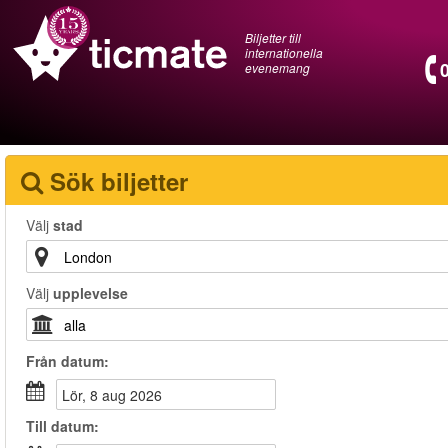
Biljetter till
internationella
evenemang
Sök biljetter
Välj
stad
Välj
upplevelse
Från
datum
:
lör, 8 aug 2026
Till
datum
: