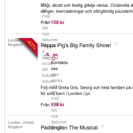
oss
Magi, skratt och festlig glädje väntar. Cinderella 
ett
sånger, överraskningar och oförglömlig julunderhå
mejl
158 kr
med
Från
det
nya
datumet
-40%
London, United
Peppa Pig's Big Family Show!
Kingdom
senast
5
dagar
Kontakta
innan
oss
ditt
eller
bokade
skicka
datum.
oss
Följ med Greta Gris, Georg och hela familjen på et
ett
för små barn i London i jul.
mejl
158 kr
med
Från
det
nya
datumet
London, United
Paddington The Musical
Kingdom
senast