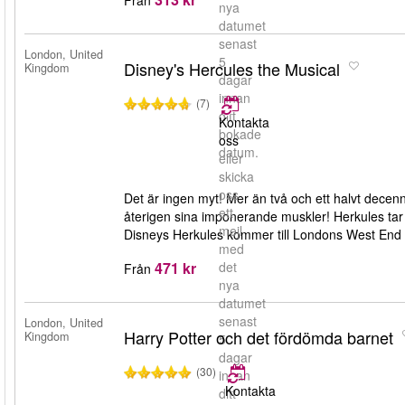
nya
datumet
senast
London, United
5
Disney's Hercules the Musical
Kingdom
dagar
innan
(7)
ditt
Kontakta
bokade
oss
datum.
eller
skicka
oss
Det är ingen myt! Mer än två och ett halvt decen
ett
återigen sina imponerande muskler! Herkules tar st
mejl
Disneys Herkules kommer till Londons West End
med
471 kr
det
Från
nya
datumet
senast
London, United
Harry Potter och det fördömda barnet
Kingdom
5
dagar
(30)
innan
Kontakta
ditt