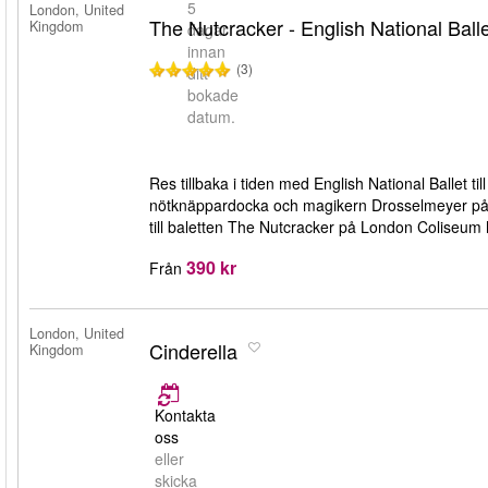
5
London, United
The Nutcracker - English National Ball
Kingdom
dagar
innan
(3)
ditt
bokade
datum.
Res tillbaka i tiden med English National Ballet til
nötknäppardocka och magikern Drosselmeyer på även
till baletten The Nutcracker på London Coliseum 
390 kr
Från
London, United
Cinderella
Kingdom
Kontakta
oss
eller
skicka