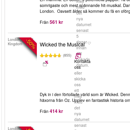
mejl
somrigaste och mest spännande hit-musikal. Dans
med
London. Oavsett ålder så kommer du få en ofö
det
nya
561 kr
Från
datumet
senast
5
-50%
London, United
dagar
Wicked the Musical
Kingdom
innan
ditt
(855)
bokade
Kontakta
datum.
oss
eller
skicka
oss
ett
Dyk in i den förtollade värld som är Wicked. Den
mejl
häxorna från Oz. Upplev en fantastisk historia o
med
det
414 kr
Från
nya
datumet
senast
London, United