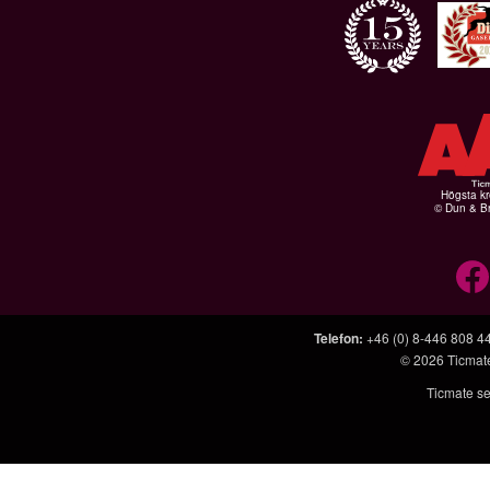
Högsta kr
© Dun & Br
Telefon
:
+46 (0) 8-446 808 4
© 2026
Ticmat
Ticmate se