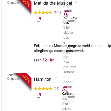
-50%
5
Matilda the Musical
Kingdom
dagar
innan
(161)
ditt
Kontakta
bokade
oss
datum.
eller
skicka
oss
ett
Följ med in i Matildas magiska värld i London. U
mejl
oförglömliga musikalmästerverk.
med
det
521 kr
Från
nya
datumet
senast
-40%
London, United
5
Hamilton
Kingdom
dagar
innan
(59)
ditt
Kontakta
bokade
oss
datum.
eller
skicka