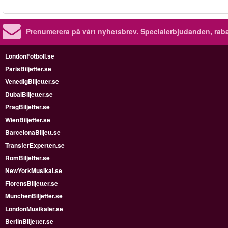
Prenumerera på vårt nyhetsbrev.
Specialerbjudanden, rab
LondonFotboll.se
ParisBiljetter.se
VenedigBiljetter.se
DubaiBiljetter.se
PragBiljetter.se
WienBiljetter.se
BarcelonaBiljett.se
TransferExperten.se
RomBiljetter.se
NewYorkMusikal.se
FlorensBiljetter.se
MunchenBiljetter.se
LondonMusikaler.se
BerlinBiljetter.se