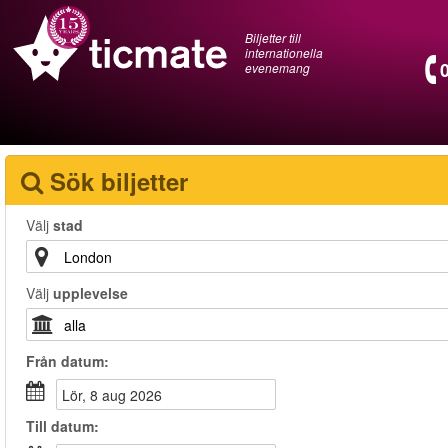
Biljetter till
internationella
evenemang
Sök biljetter
Välj
stad
Välj
upplevelse
Från
datum
:
lör, 8 aug 2026
Till
datum
: