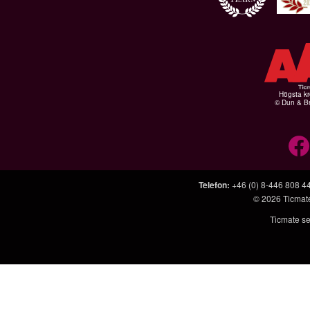
Högsta kr
© Dun & Br
Telefon
:
+46 (0) 8-446 808 4
© 2026
Ticmat
Ticmate se