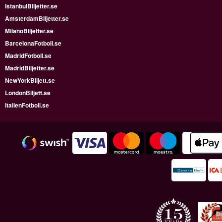
IstanbulBiljetter.se
AmsterdamBiljetter.se
MilanoBiljetter.se
BarcelonaFotboll.se
MadridFotboll.se
MadridBiljetter.se
NewYorkBiljett.se
LondonBiljett.se
ItalienFotboll.se