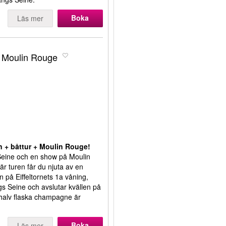
Boka
Läs mer
 + Moulin Rouge
n + båttur + Moulin Rouge!
s Seine och en show på Moulin
är turen får du njuta av en
på Eiffeltornets 1a våning,
gs Seine och avslutar kvällen på
halv flaska champagne är
Boka
Läs mer