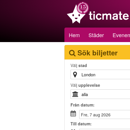
Hem
Städer
Evene
Sök biljetter
Välj
stad
Välj
upplevelse
Från
datum
:
fre, 7 aug 2026
Till
datum
: