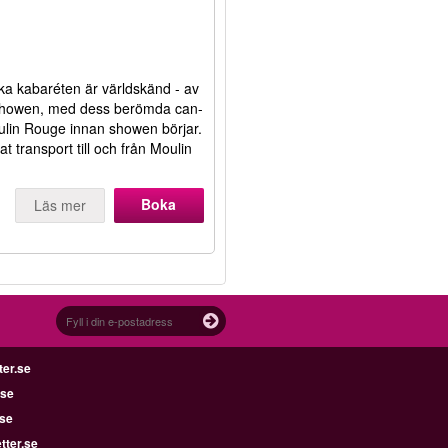
ka kabaréten är världskänd - av
 showen, med dess berömda can-
ulin Rouge innan showen börjar.
at transport till och från Moulin
Boka
Läs mer
ter.se
.se
.se
tter.se