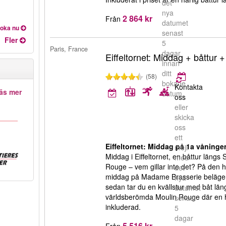
det
nya
2 864 kr
Från
datumet
oka nu
senast
Fler
5
Paris, France
dagar
Eiffeltornet: Middag + båttur
innan
ditt
(58)
bokade
Kontakta
äs mer
datum.
oss
eller
skicka
oss
ett
Eiffeltornet: Middag på 1a våninge
mejl
Middag i Eiffeltornet, en båttur läng
med
Rouge – vem gillar inte det? På den h
det
middag på Madame Brasserie belägen 
nya
sedan tar du en kvällstur med båt län
datumet
världsberömda Moulin Rouge där en 
senast
inkluderad.
5
dagar
5 516 kr
Från