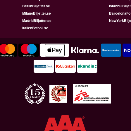
BerlinBiljetter.se
IstanbulBiljet
MilanoBiljetter.se
BarcelonaFot
MadridBiljetter.se
NewYorkBilje
ItalienFotboll.se
VI STÖDJER