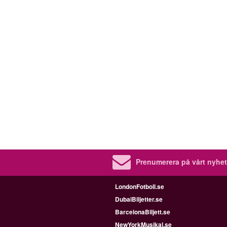
Prenumerera på vårt nyhet
LondonFotboll.se
DubaiBiljetter.se
BarcelonaBiljett.se
NewYorkMusikal.se