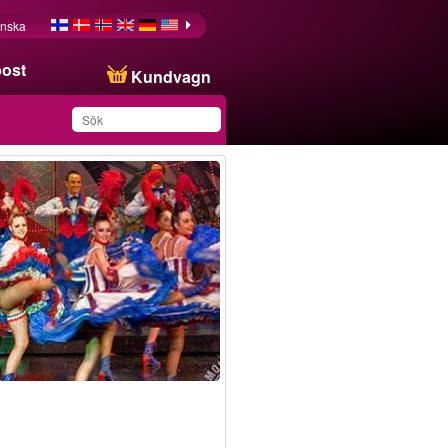
nska
post
Kundvagn
Du har sparat produkten
i din lista