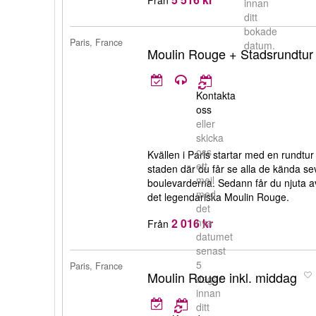
innan
ditt
bokade
Paris, France
datum.
Moulin Rouge + Stadsrundtur
Kontakta
oss
eller
skicka
oss
Kvällen i Paris startar med en rundt
ett
staden där du får se alla de kända 
mejl
boulevarderna. Sedann får du njuta 
med
det legendariska Moulin Rouge.
det
2 016 kr
nya
Från
datumet
senast
5
Paris, France
Moulin Rouge inkl. middag
dagar
innan
ditt