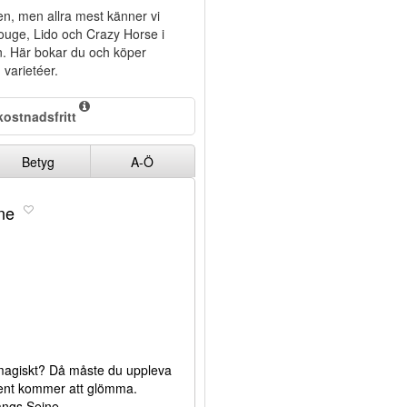
en, men allra mest känner vi
ouge, Lido och Crazy Horse i
in. Här bokar du och köper
 varietéer.
ostnadsfritt
Betyg
A-Ö
ne
r magiskt? Då måste du uppleva
sent kommer att glömma.
 längs Seine.