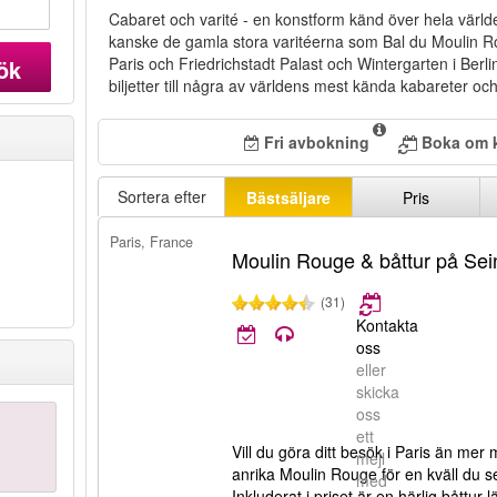
Cabaret och varité - en konstform känd över hela värld
kanske de gamla stora varitéerna som Bal du Moulin R
Paris och Friedrichstadt Palast och Wintergarten i Berl
ök
biljetter till några av världens mest kända kabareter och
Fri avbokning
Boka om k
Sortera efter
Bästsäljare
Pris
Paris, France
Moulin Rouge & båttur på Sei
(31)
Kontakta
oss
eller
skicka
oss
ett
Vill du göra ditt besök i Paris än me
mejl
anrika Moulin Rouge för en kväll du 
med
Inkluderat i priset är en härlig båttur