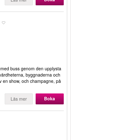
ur med buss genom den upplysta
sevärdheterna, byggnaderna och
av en show, och champagne, på
Boka
Läs mer