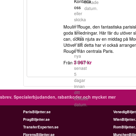
Kontakta
bokade
oss
datum.
eller
skicka
oss
Moulin Rouge, den fantastiska parisis
ett
goda anledningar. Här får du utöver
mejl
can, också njuta av en middag på Mo
med
Utöver allt detta har vi också arranger
det
Rouge från centrala Paris.
nya
3 967 kr
datumet
Från
senast
5
dagar
innan
ditt
sbrev.
Specialerbjudanden, rabattkoder och mycket mer
bokade
datum.
ParisBiljetter.se
VenedigBiljet
PragBiljetter.se
WienBiljetter
TransferExperten.se
RomBiljetter
FlorensBiljetter.se
MunchenBilje