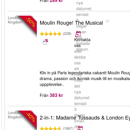
289 kr
Från
nya
datumet
senast
-50%
London, United
5
Moulin Rouge! The Musical
Kingdom
dagar
innan
(228)
ditt
Kontakta
bokade
oss
datum.
eller
skicka
oss
ett
Kliv in på Paris legendariska cabarét Moulin Ro
mejl
drama, passion och ikonisk musik till en musika
med
uppplevelse..
det
nya
383 kr
Från
datumet
senast
5
-40%
London, United
dagar
2-in-1: Madame Tussauds & London E
Kingdom
innan
ditt
(1667)