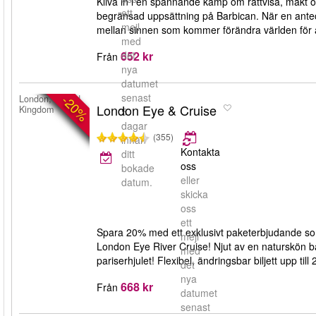
Kliva in i en spännande kamp om rättvisa, makt o
ett
begränsad uppsättning på Barbican. När en ante
mejl
mellan sinnen som kommer förändra världen för al
med
652 kr
det
Från
nya
datumet
senast
-20%
London, United
London Eye & Cruise
Kingdom
5
dagar
(355)
innan
Kontakta
ditt
oss
bokade
eller
datum.
skicka
oss
ett
Spara 20% med ett exklusivt paketerbjudande som
mejl
London Eye River Cruise! Njut av en naturskön bå
med
pariserhjulet! Flexibel, ändringsbar biljett upp till
det
nya
668 kr
Från
datumet
senast