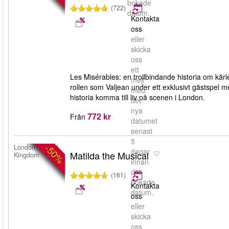
bokade
(722)
datum.
Kontakta
oss
eller
skicka
oss
ett
Les Misérables: en trollbindande historia om kärl
mejl
rollen som Valjean under ett exklusivt gästspel m
med
historia komma till liv på scenen i London.
det
nya
772 kr
Från
datumet
senast
5
-50%
London, United
dagar
Matilda the Musical
Kingdom
innan
ditt
(161)
bokade
Kontakta
datum.
oss
eller
skicka
oss