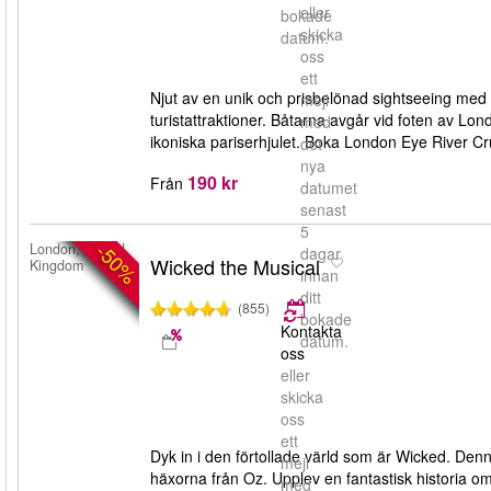
eller
bokade
skicka
datum.
oss
ett
Njut av en unik och prisbelönad sightseeing me
mejl
turistattraktioner. Båtarna avgår vid foten av Lon
med
ikoniska pariserhjulet. Boka London Eye River Cr
det
nya
190 kr
Från
datumet
senast
5
-50%
London, United
dagar
Wicked the Musical
Kingdom
innan
ditt
(855)
bokade
Kontakta
datum.
oss
eller
skicka
oss
ett
Dyk in i den förtollade värld som är Wicked. Den
mejl
häxorna från Oz. Upplev en fantastisk historia o
med