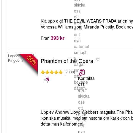
skicka
oss
ett
Klä upp dig! THE DEVIL WEARS PRADA är en ny m
mejl
Venessa Williams som Miranda Priestly. Book now!
med
det
393 kr
Från
nya
datumet
senast
-20%
London, United
5
Phantom of the Opera
Kingdom
dagar
innan
(2038)
ditt
Kontakta
bokade
oss
datum.
eller
skicka
oss
ett
Upplev Andrew Lloyd Webbers magiska The Phant
mejl
ikoniska musikal med sin historia om kärlek och b
med
detta musikalfenomen!
det
nya