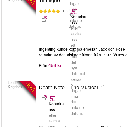
Titanique
dagar
innan
(10)
ditt
Kontakta
bokade
oss
datum.
eller
skicka
oss
ett
Ingenting kunde komma emellan Jack och Rose - 
mejl
remake av den älskade filmen från 1997. Vi se
med
det
453 kr
Från
nya
datumet
senast
-40%
London, United
5
Death Note – The Musical
Kingdom
dagar
innan
ditt
Kontakta
bokade
oss
datum.
eller
skicka
oss