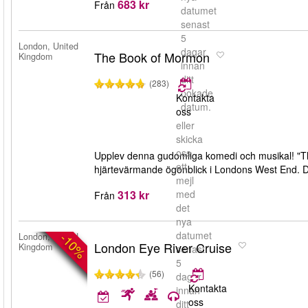
683 kr
Från
datumet
senast
5
London, United
dagar
The Book of Mormon
Kingdom
innan
ditt
(283)
bokade
Kontakta
datum.
oss
eller
skicka
oss
Upplev denna gudomliga komedi och musikal! "
ett
hjärtevärmande ögonblick i Londons West End. Du 
mejl
313 kr
med
Från
det
nya
datumet
-10%
London, United
London Eye River Cruise
Kingdom
senast
5
(56)
dagar
Kontakta
innan
oss
ditt