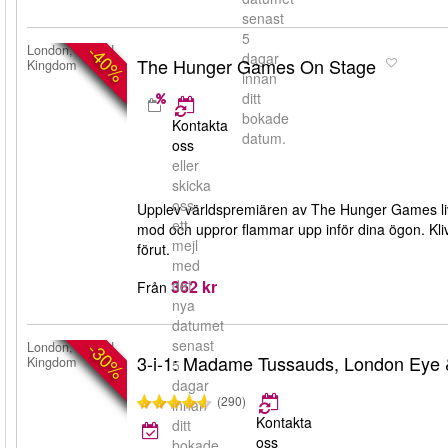
senast
5
-40%
London, United
dagar
The Hunger Games On Stage
Kingdom
innan
ditt
bokade
Kontakta
datum.
oss
eller
skicka
oss
Upplev världspremiären av The Hunger Games liv
ett
mod och uppror flammar upp inför dina ögon. Kliv
mejl
förut.
med
362 kr
det
Från
nya
datumet
senast
-30%
London, United
3-i-1: Madame Tussauds, London Eye
Kingdom
5
dagar
(290)
innan
Kontakta
ditt
oss
bokade