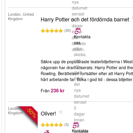
nya
datumet
senast
London, United
Harry Potter och det fördömda barnet
Kingdom
5
dagar
(30)
innan
Kontakta
ditt
oss
bokade
eller
datum.
skicka
oss
Säkra upp de populäraste teaterbiljetterna i West
ett
någonsin har dramatiserats: Harry Potter and the
mejl
Rowling. Berättelsen fortsätter efter att Harry P
med
hårt arbetande far. Boka i god tid - dessa biljetter
det
236 kr
nya
Från
datumet
senast
5
-50%
London, United
Oliver!
Kingdom
dagar
innan
(3)
ditt
Kontakta
bokade