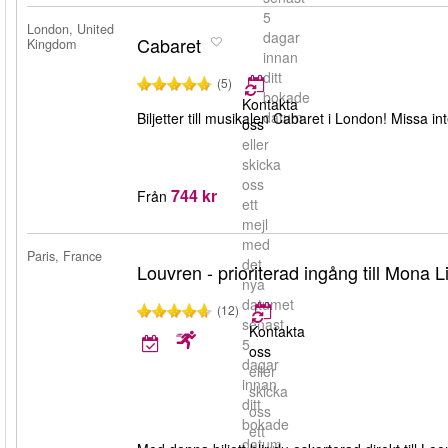
5
London, United
dagar
Cabaret
Kingdom
innan
ditt
(5)
bokade
Kontakta
datum.
Biljetter till musikalen Cabaret i London! Missa i
oss
eller
skicka
oss
744 kr
Från
ett
mejl
med
Paris, France
det
Louvren - prioriterad ingång till Mona L
nya
datumet
(12)
senast
Kontakta
5
oss
dagar
eller
innan
skicka
ditt
oss
bokade
ett
datum.