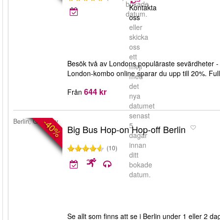
bokade
Kontakta
datum.
oss
eller
skicka
oss
ett
Besök två av Londons populäraste sevärdheter
mejl
London-kombo online sparar du upp till 20%. Full f
med
det
644 kr
Från
nya
datumet
senast
-40%
Berlin, Germany
5
Big Bus Hop-on Hop-off Berlin
dagar
innan
(10)
ditt
bokade
datum.
Se allt som finns att se i Berlin under 1 eller 2