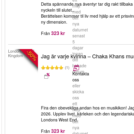
Detta spännande nya äventyr tar dig rakt tillbaka 
mejl
nyckeln till slutet..
med
Berättelsen kommer til liv med hjälp av ett prisvi
det
ny dimension.
nya
datumet
323 kr
Från
senast
5
dagar
-50%
London, United
innan
Jag är varje kvinna – Chaka Khans mu
Kingdom
ditt
bokade
(1)
datum.
Kontakta
oss
eller
skicka
oss
ett
Fira den obevekliga andan hos en musikikon! Jag
mejl
2026. Upplev livet, kärleken och den legendariska
med
Londons West End.
det
nya
323 kr
Från
datumet