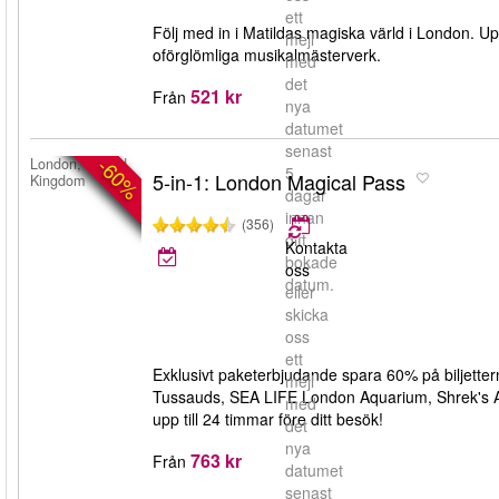
ett
Följ med in i Matildas magiska värld i London. U
mejl
oförglömliga musikalmästerverk.
med
det
521 kr
Från
nya
datumet
senast
-60%
London, United
5
5-in-1: London Magical Pass
Kingdom
dagar
innan
(356)
ditt
Kontakta
bokade
oss
datum.
eller
skicka
oss
ett
Exklusivt paketerbjudande spara 60% på biljette
mejl
Tussauds, SEA LIFE London Aquarium, Shrek's Ad
med
upp till 24 timmar före ditt besök!
det
nya
763 kr
Från
datumet
senast