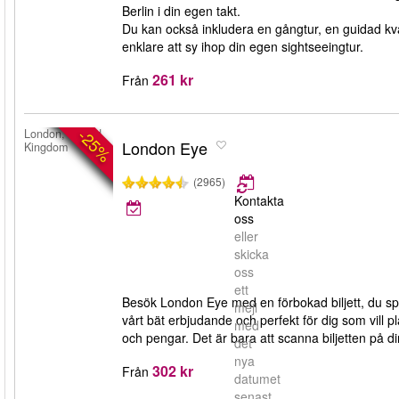
Berlin i din egen takt.
Du kan också inkludera en gångtur, en guidad kvälls
enklare att sy ihop din egen sightseeingtur.
261 kr
Från
-25%
London, United
London Eye
Kingdom
(2965)
Kontakta
oss
eller
skicka
oss
ett
Besök London Eye med en förbokad biljett, du spar
mejl
vårt bät erbjudande och perfekt för dig som vill p
med
och pengar. Det är bara att scanna biljetten på d
det
nya
302 kr
Från
datumet
senast