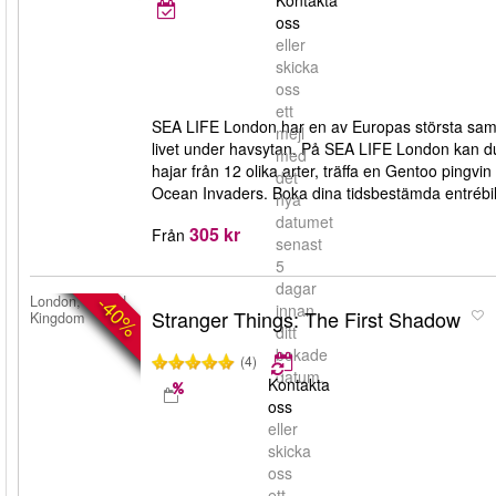
Kontakta
oss
eller
skicka
oss
ett
SEA LIFE London har en av Europas största samlin
mejl
livet under havsytan. På SEA LIFE London kan du
med
hajar från 12 olika arter, träffa en Gentoo pingv
det
Ocean Invaders. Boka dina tidsbestämda entrébilj
nya
datumet
305 kr
Från
senast
5
dagar
-40%
London, United
innan
Stranger Things: The First Shadow
Kingdom
ditt
bokade
(4)
datum.
Kontakta
oss
eller
skicka
oss
ett