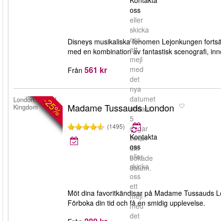
Kontakta
oss
eller
skicka
oss
Disneys musikaliska fenomen Lejonkungen fortsätter
ett
med en kombination av fantastisk scenografi, in
mejl
561 kr
med
Från
det
nya
datumet
-25%
London, United
Madame Tussauds London
Kingdom
senast
5
(1495)
dagar
Kontakta
innan
oss
ditt
eller
bokade
skicka
datum.
oss
ett
Möt dina favoritkändisar på Madame Tussauds Lon
mejl
Förboka din tid och få en smidig upplevelse.
med
det