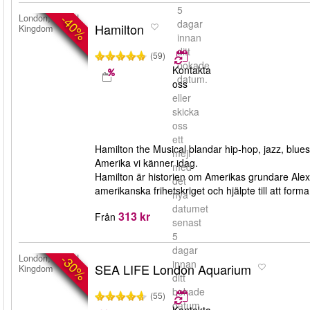
5
-40%
London, United
dagar
Hamilton
Kingdom
innan
ditt
(59)
bokade
Kontakta
datum.
oss
eller
skicka
oss
ett
Hamilton the Musical blandar hip-hop, jazz, blues
mejl
Amerika vi känner idag.
med
Hamilton är historien om Amerikas grundare Al
det
amerikanska frihetskriget och hjälpte till att for
nya
datumet
313 kr
Från
senast
5
dagar
-30%
London, United
innan
SEA LIFE London Aquarium
Kingdom
ditt
bokade
(55)
datum.