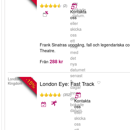
ditt
(2)
bokade
Kontakta
datum.
oss
eller
skicka
oss
ett
Frank Sinatras uppgång, fall och legendariska com
mejl
Theatre.
med
det
288 kr
Från
nya
datumet
senast
-15%
London, United
5
London Eye: Fast Track
Kingdom
dagar
innan
(352)
ditt
Kontakta
bokade
oss
datum.
eller
skicka
oss
ett