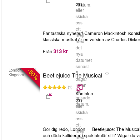
oss
datum.
eller
skicka
oss
ett
Fantastiska nyheter! Cameron Mackintosh ikonisk
mejl
klassiska musikal är en version av Charles Dicke
med
det
313 kr
Från
nya
datumet
senast
-50%
London, United
5
Beetlejuice The Musical
Kingdom
dagar
innan
(1)
ditt
Kontakta
bokade
oss
datum.
eller
skicka
oss
ett
Gör dig redo, London — Beetlejuice: The Musical
mejl
och döda kolliderar i spektakulär stil? Vågar du
med