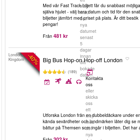
Med vår Fast Track-biljett får du snabbast möjliga en
mejl
själva hjulet - välj bara datum och tid för den 
med
biljetter jämfört med priset på plats. Är ditt besö
det
pengar!
nya
datumet
481 kr
Från
senast
5
dagar
-40%
London, United
innan
Big Bus Hop-on Hop-off London
Kingdom
ditt
bokade
(189)
datum.
Kontakta
oss
eller
skicka
oss
ett
Utforska London från en dubbeldäckare under en e
mejl
kända sevärdheter och landmärken låter dig se m
med
båttur på Themsen som ingår i biljetten. Det har a
det
nya
302 kr
Från