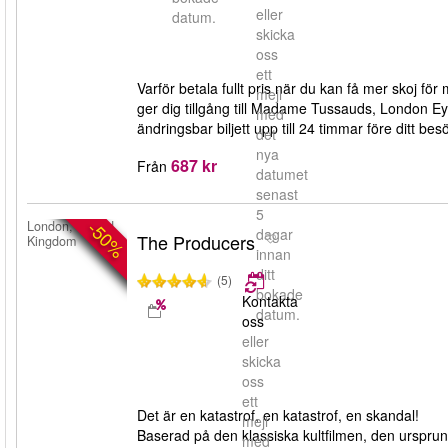
eller
datum.
skicka
oss
ett
Varför betala fullt pris när du kan få mer skoj fö
mejl
ger dig tillgång till Madame Tussauds, London E
med
ändringsbar biljett upp till 24 timmar före ditt bes
det
nya
687 kr
Från
datumet
senast
5
-50%
London, United
dagar
The Producers
Kingdom
innan
ditt
(5)
bokade
Kontakta
datum.
oss
eller
skicka
oss
ett
Det är en katastrof, en katastrof, en skandal!
mejl
Baserad på den klassiska kultfilmen, den urspr
med