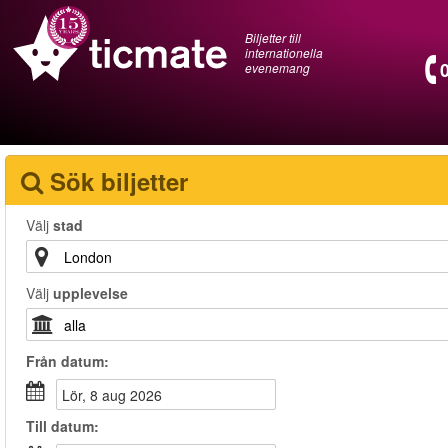
Biljetter till
internationella
evenemang
Sök biljetter
Välj
stad
Välj
upplevelse
Från
datum
:
lör, 8 aug 2026
Till
datum
: