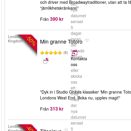
och driver med Broadwaytraditioner, utan att ta f
det
“jämlikhetskränkare!”
nya
datumet
390 kr
Från
senast
5
dagar
-50%
London, United
innan
Min granne Totoro
Kingdom
ditt
bokade
(8)
datum.
Kontakta
oss
eller
skicka
oss
ett
"Dyk in i Studio Ghiblis klassiker 'Min granne To
mejl
Londons West End. Boka nu, upplev magi!"
med
det
313 kr
Från
nya
datumet
senast
-40%
London, United
5
Kingdom