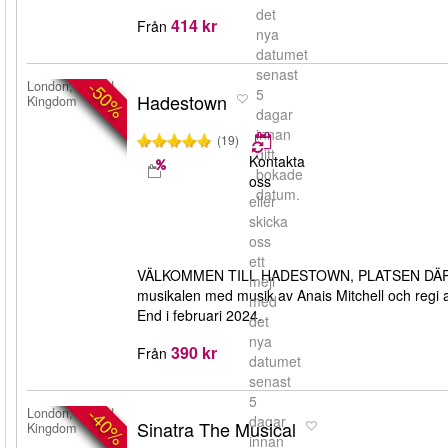
det
414 kr
Från
nya
datumet
senast
-50%
London, United
5
Hadestown
Kingdom
dagar
innan
(19)
ditt
Kontakta
bokade
oss
datum.
eller
skicka
oss
ett
VÄLKOMMEN TILL HADESTOWN, PLATSEN DÄR E
mejl
musikalen med musik av Anais Mitchell och regi 
med
End i februari 2024.
det
nya
390 kr
Från
datumet
senast
5
-40%
London, United
dagar
Sinatra The Musical
Kingdom
innan