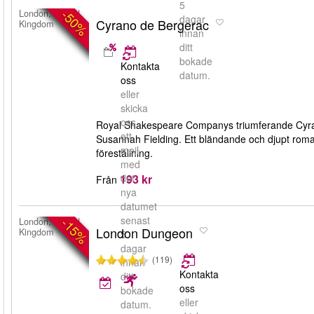
5
-50%
London, United
dagar
Cyrano de Bergerac
Kingdom
innan
ditt
bokade
Kontakta
datum.
oss
eller
skicka
oss
Royal Shakespeare Companys triumferande Cyra
ett
Susannah Fielding. Ett bländande och djupt romant
mejl
föreställning.
med
193 kr
det
Från
nya
datumet
senast
-15%
London, United
London Dungeon
Kingdom
5
dagar
(119)
innan
Kontakta
ditt
oss
bokade
eller
datum.