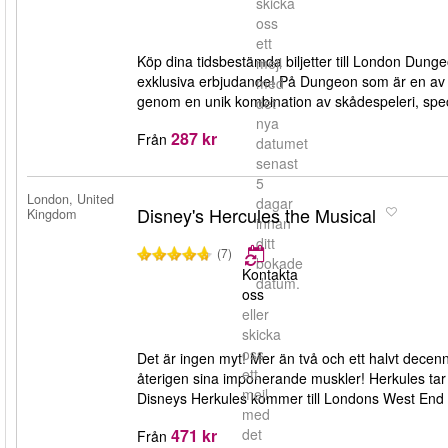
skicka
oss
ett
Köp dina tidsbestämda biljetter till London Dung
mejl
exklusiva erbjudande! På Dungeon som är en av L
med
genom en unik kombination av skådespeleri, specia
det
nya
287 kr
Från
datumet
senast
5
London, United
dagar
Disney's Hercules the Musical
Kingdom
innan
ditt
(7)
bokade
Kontakta
datum.
oss
eller
skicka
oss
Det är ingen myt! Mer än två och ett halvt decen
ett
återigen sina imponerande muskler! Herkules tar st
mejl
Disneys Herkules kommer till Londons West End
med
471 kr
det
Från