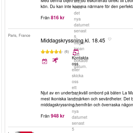
Med denna biljett blir du eskorterad direkt till 
mejl
kön. Du kan inte komma närmare för den perfekt
med
det
816 kr
Från
nya
datumet
senast
Paris, France
5
Middagskryssning kl. 18.45
dagar
innan
(6)
ditt
Kontakta
bokade
oss
datum.
eller
skicka
oss
ett
Njut av en underbar kväll ombord på båten La Mar
mejl
mest ikoniska landmärken och sevärdheter. Det b
med
middagskryssning hemifrån och överraska någon 
det
nya
948 kr
Från
datumet
senast
5