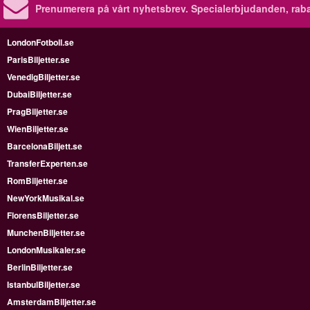
Prenumerera på vårt nyhetsbrev.
Specialerbjudanden, rab
LondonFotboll.se
ParisBiljetter.se
VenedigBiljetter.se
DubaiBiljetter.se
PragBiljetter.se
WienBiljetter.se
BarcelonaBiljett.se
TransferExperten.se
RomBiljetter.se
NewYorkMusikal.se
FlorensBiljetter.se
MunchenBiljetter.se
LondonMusikaler.se
BerlinBiljetter.se
IstanbulBiljetter.se
AmsterdamBiljetter.se