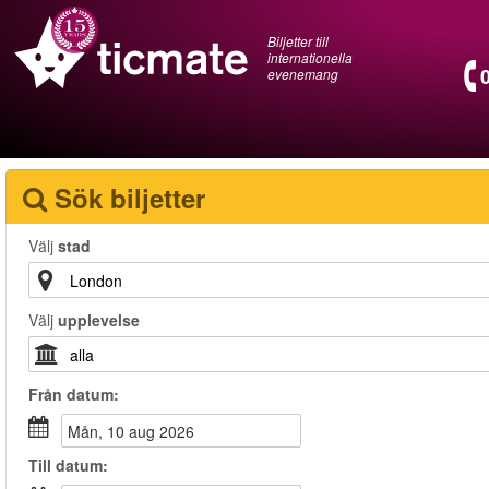
Biljetter till
internationella
evenemang
Sök biljetter
Välj
stad
Välj
upplevelse
Från
datum
:
mån, 10 aug 2026
Till
datum
: