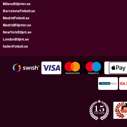
MilanoBiljetter.se
BarcelonaFotboll.se
MadridFotboll.se
MadridBiljetter.se
NewYorkBiljett.se
LondonBiljett.se
ItalienFotboll.se