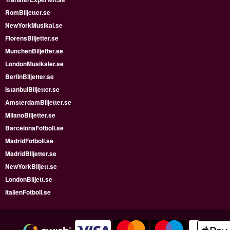
RomBiljetter.se
NewYorkMusikal.se
FlorensBiljetter.se
MunchenBiljetter.se
LondonMusikaler.se
BerlinBiljetter.se
IstanbulBiljetter.se
AmsterdamBiljetter.se
MilanoBiljetter.se
BarcelonaFotboll.se
MadridFotboll.se
MadridBiljetter.se
NewYorkBiljett.se
LondonBiljett.se
ItalienFotboll.se