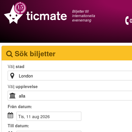
Biljetter till
internationella
evenemang
Sök biljetter
Välj
stad
Välj
upplevelse
Från
datum
:
tis, 11 aug 2026
Till
datum
: