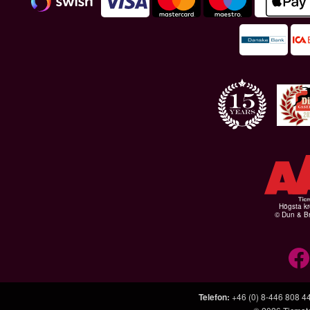
Högsta kr
© Dun & Br
Telefon
:
+46 (0) 8-446 808 4