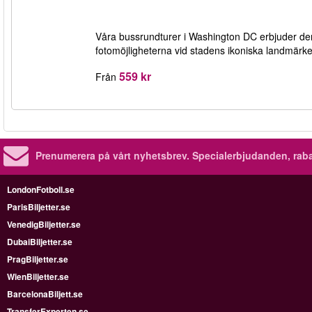
Våra bussrundturer i Washington DC erbjuder den 
fotomöjligheterna vid stadens ikoniska landmärk
559 kr
Från
Prenumerera på vårt nyhetsbrev.
Specialerbjudanden, rab
LondonFotboll.se
ParisBiljetter.se
VenedigBiljetter.se
DubaiBiljetter.se
PragBiljetter.se
WienBiljetter.se
BarcelonaBiljett.se
TransferExperten.se