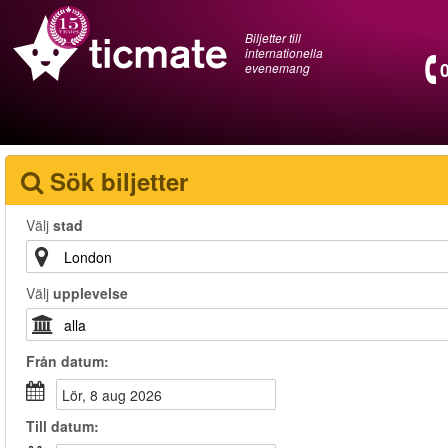
Biljetter till
internationella
evenemang
Sök biljetter
Välj
stad
Välj
upplevelse
Från
datum
:
lör, 8 aug 2026
Till
datum
: