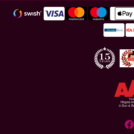
Högsta kr
© Dun & Br