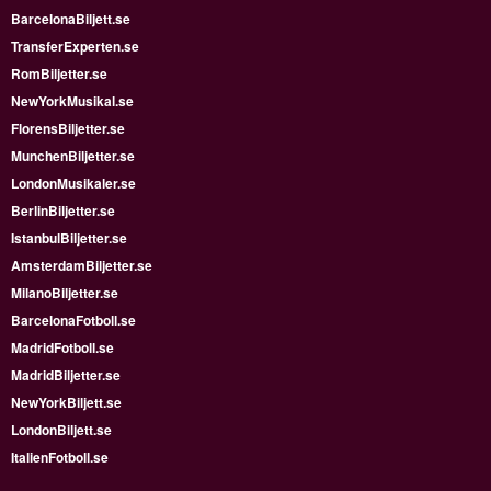
BarcelonaBiljett.se
TransferExperten.se
RomBiljetter.se
NewYorkMusikal.se
FlorensBiljetter.se
MunchenBiljetter.se
LondonMusikaler.se
BerlinBiljetter.se
IstanbulBiljetter.se
AmsterdamBiljetter.se
MilanoBiljetter.se
BarcelonaFotboll.se
MadridFotboll.se
MadridBiljetter.se
NewYorkBiljett.se
LondonBiljett.se
ItalienFotboll.se