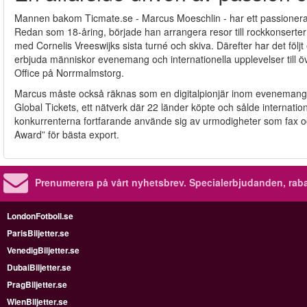
Mannen bakom Ticmate.se - Marcus Moeschlin - har ett passionerat 
Redan som 18-åring, började han arrangera resor till rockkonserte
med Cornelis Vreeswijks sista turné och skiva. Därefter har det följt 
erbjuda människor evenemang och internationella upplevelser till öv
Office på Norrmalmstorg.
Marcus måste också räknas som en digitalpionjär inom evenemangs
Global Tickets, ett nätverk där 22 länder köpte och sålde internati
konkurrenterna fortfarande använde sig av urmodigheter som fax och
Award” för bästa export.
Prenumerera på vårt nyhetsbrev.
Specialerbjudanden, rab
LondonFotboll.se
ParisBiljetter.se
VenedigBiljetter.se
DubaiBiljetter.se
PragBiljetter.se
WienBiljetter.se