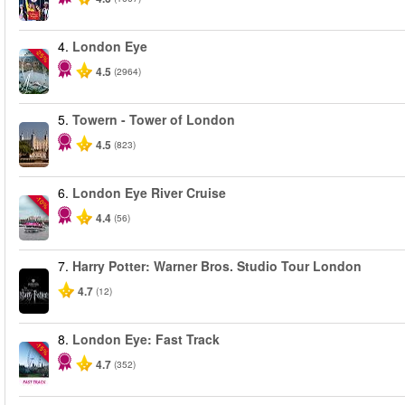
4.
London Eye
-25%
4.5
(2964)
5.
Towern - Tower of London
4.5
(823)
6.
London Eye River Cruise
-10%
4.4
(56)
7.
Harry Potter: Warner Bros. Studio Tour London
4.7
(12)
8.
London Eye: Fast Track
-15%
4.7
(352)