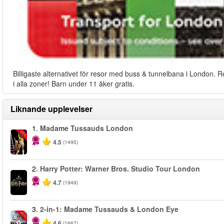
Billigaste alternativet för resor med buss & tunnelbana i London. R
i alla zoner! Barn under 11 åker gratis.
Liknande upplevelser
1.
Madame Tussauds London
-25%
4.5
(1495)
2.
Harry Potter: Warner Bros. Studio Tour London
4.7
(1949)
3.
2-in-1: Madame Tussauds & London Eye
-40%
4.6
(1667)