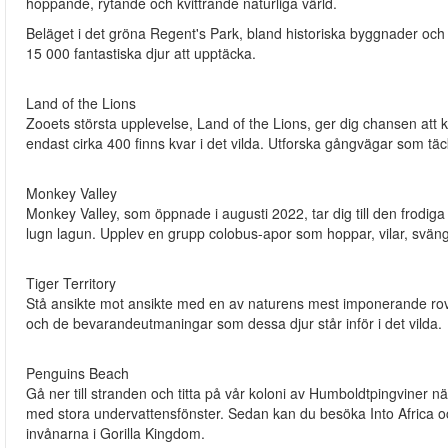
hoppande, rytande och kvittrande naturliga värld.
Beläget i det gröna Regent's Park, bland historiska byggnader och
15 000 fantastiska djur att upptäcka.
Land of the Lions
Zooets största upplevelse, Land of the Lions, ger dig chansen att 
endast cirka 400 finns kvar i det vilda. Utforska gångvägar som täc
Monkey Valley
Monkey Valley, som öppnade i augusti 2022, tar dig till den frodiga
lugn lagun. Upplev en grupp colobus-apor som hoppar, vilar, sväng
Tiger Territory
Stå ansikte mot ansikte med en av naturens mest imponerande rovdj
och de bevarandeutmaningar som dessa djur står inför i det vilda.
Penguins Beach
Gå ner till stranden och titta på vår koloni av Humboldtpingviner n
med stora undervattensfönster. Sedan kan du besöka Into Africa och
invånarna i Gorilla Kingdom.