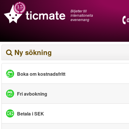
Biljetter till
internationella
evenemang
Ny sökning
Boka om kostnadsfritt
Fri avbokning
Betala i SEK