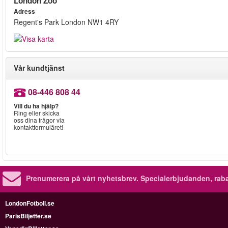
London Zoo
Adress
Regent's Park London NW1 4RY
Vår kundtjänst
08-446 808 44
Vill du ha hjälp?
Ring eller skicka
oss dina frågor via
kontaktformuläret!
Prenumerera på vårt nyhetsbrev.
Specialerbjudanden, rab
LondonFotboll.se
ParisBiljetter.se