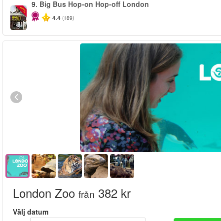
9.
Big Bus Hop-on Hop-off London
-40%
4.4
(189)
London Zoo
382 kr
från
Välj datum