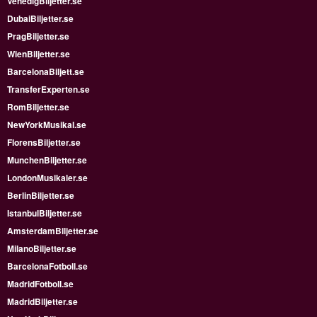
VenedigBiljetter.se
DubaiBiljetter.se
PragBiljetter.se
WienBiljetter.se
BarcelonaBiljett.se
TransferExperten.se
RomBiljetter.se
NewYorkMusikal.se
FlorensBiljetter.se
MunchenBiljetter.se
LondonMusikaler.se
BerlinBiljetter.se
IstanbulBiljetter.se
AmsterdamBiljetter.se
MilanoBiljetter.se
BarcelonaFotboll.se
MadridFotboll.se
MadridBiljetter.se