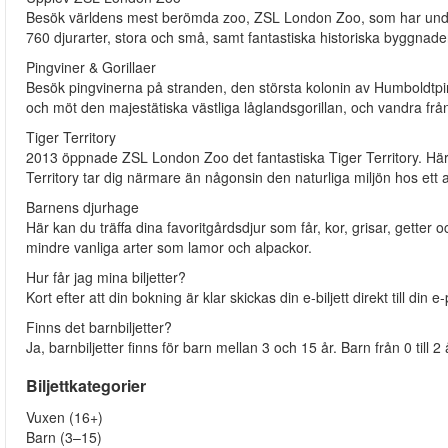
Besök världens mest berömda zoo, ZSL London Zoo, som har unde
760 djurarter, stora och små, samt fantastiska historiska byggnad
Pingviner & Gorillaer
Besök pingvinerna på stranden, den största kolonin av Humboldtp
och möt den majestätiska västliga låglandsgorillan, och vandra frå
Tiger Territory
2013 öppnade ZSL London Zoo det fantastiska Tiger Territory. Här 
Territory tar dig närmare än någonsin den naturliga miljön hos et
Barnens djurhage
Här kan du träffa dina favoritgårdsdjur som får, kor, grisar, gett
mindre vanliga arter som lamor och alpackor.
Hur får jag mina biljetter?
Kort efter att din bokning är klar skickas din e-biljett direkt till di
Finns det barnbiljetter?
Ja, barnbiljetter finns för barn mellan 3 och 15 år. Barn från 0 till 
Biljettkategorier
Vuxen (16+)
Barn (3–15)