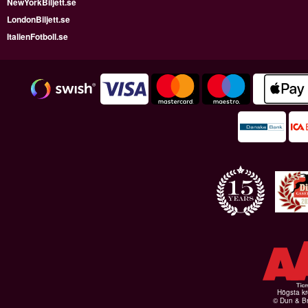
NewYorkBiljett.se
LondonBiljett.se
ItalienFotboll.se
Högsta kr
© Dun & Br