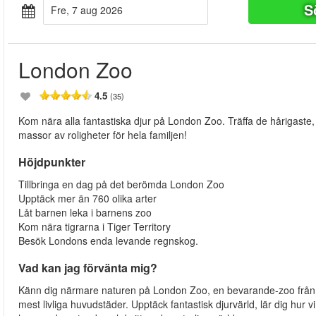
S
fre, 7 aug 2026
London Zoo
4.5
(35)
Kom nära alla fantastiska djur på London Zoo. Träffa de hårigaste, lä
massor av roligheter för hela familjen!
Höjdpunkter
Tillbringa en dag på det berömda London Zoo
Upptäck mer än 760 olika arter
Låt barnen leka i barnens zoo
Kom nära tigrarna i Tiger Territory
Besök Londons enda levande regnskog.
Vad kan jag förvänta mig?
Känn dig närmare naturen på London Zoo, en bevarande-zoo från Zo
mest livliga huvudstäder. Upptäck fantastisk djurvärld, lär dig hur