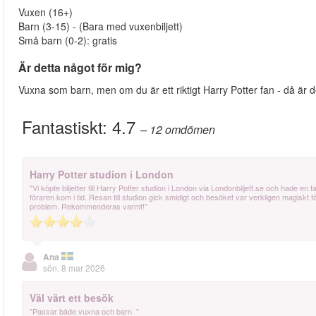
Vuxen (16+)
Barn (3-15) - (Bara med vuxenbiljett)
Små barn (0-2): gratis
Är detta något för mig?
Vuxna som barn, men om du är ett riktigt Harry Potter fan - då är de
Fantastiskt:
4.7
– 12
omdömen
Harry Potter studion i London
"Vi köpte biljetter till Harry Potter studion i London via Londonbiljett.se och hade 
föraren kom i tid. Resan till studion gick smidigt och besöket var verkligen magiskt fö
problem. Rekommenderas varmt!"
Ana
sön, 8 mar 2026
Väl värt ett besök
"Passar både vuxna och barn. "