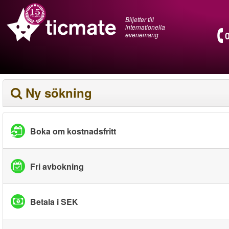
Biljetter till
internationella
evenemang
Ny sökning
Boka om kostnadsfritt
Fri avbokning
Betala i SEK