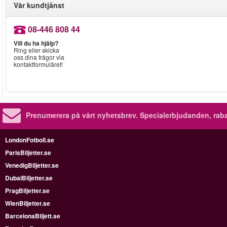
Vår kundtjänst
08-446 808 44
Vill du ha hjälp?
Ring eller skicka
oss dina frågor via
kontaktformuläret!
Prenumerera på vårt nyhetsbrev.
Specialerbjudanden, rab
LondonFotboll.se
ParisBiljetter.se
VenedigBiljetter.se
DubaiBiljetter.se
PragBiljetter.se
WienBiljetter.se
BarcelonaBiljett.se