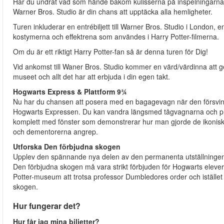
Har du undrat vad som hände bakom kulisserna på inspelningarna a
Warner Bros. Studio är din chans att upptäcka alla hemligheter.
Turen inkluderar en entrébiljett till Warner Bros. Studio i London,
kostymerna och effektrena som användes i Harry Potter-filmerna.
Om du är ett riktigt Harry Potter-fan så är denna turen för Dig!
Vid ankomst till Waner Bros. Studio kommer en värd/värdinna att ge di
museet och allt det har att erbjuda i din egen takt.
Hogwarts Express & Plattform 9¾
Nu har du chansen att posera med en bagagevagn när den försv
Hogwarts Expressen. Du kan vandra längsmed tågvagnarna och prov
komplett med fönster som demonstrerar hur man gjorde de ikoniska
och dementorerna angrep.
Utforska Den förbjudna skogen
Upplev den spännande nya delen av den permanenta utställninge
Den förbjudna skogen må vara strikt förbjuden för Hogwarts elev
Potter-museum att trotsa professor Dumbledores order och istället 
skogen.
Hur fungerar det?
Hur får jag mina biljetter?