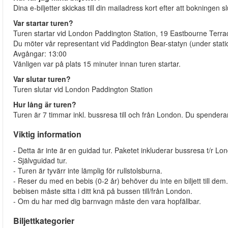
Dina e-biljetter skickas till din mailadress kort efter att bokningen sl
Var startar turen?
Turen startar vid London Paddington Station, 19 Eastbourne Terr
Du möter vår representant vid Paddington Bear-statyn (under stati
Avgångar: 13:00
Vänligen var på plats 15 minuter innan turen startar.
Var slutar turen?
Turen slutar vid London Paddington Station
Hur lång är turen?
Turen är 7 timmar inkl. bussresa till och från London. Du spender
Viktig information
- Detta är inte är en guidad tur. Paketet inkluderar bussresa t/r Lon
- Självguidad tur.
- Turen är tyvärr inte lämplig för rullstolsburna.
- Reser du med en bebis (0-2 år) behöver du inte en biljett till d
bebisen måste sitta i ditt knä på bussen till/från London.
- Om du har med dig barnvagn måste den vara hopfällbar.
Biljettkategorier