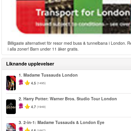
Billigaste alternativet för resor med buss & tunnelbana i London. R
i alla zoner! Barn under 11 åker gratis.
Liknande upplevelser
1.
Madame Tussauds London
-25%
4.5
(1495)
2.
Harry Potter: Warner Bros. Studio Tour London
4.7
(1949)
3.
2-in-1: Madame Tussauds & London Eye
-40%
4.6
(1667)