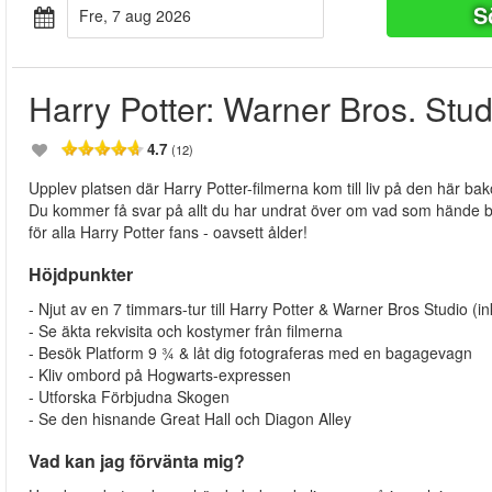
S
fre, 7 aug 2026
Harry Potter: Warner Bros. Stu
4.7
(12)
Upplev platsen där Harry Potter-filmerna kom till liv på den här ba
Du kommer få svar på allt du har undrat över om vad som hände ba
för alla Harry Potter fans - oavsett ålder!
Höjdpunkter
- Njut av en 7 timmars-tur till Harry Potter & Warner Bros Studio (i
- Se äkta rekvisita och kostymer från filmerna
- Besök Platform 9 ¾ & låt dig fotograferas med en bagagevagn
- Kliv ombord på Hogwarts-expressen
- Utforska Förbjudna Skogen
- Se den hisnande Great Hall och Diagon Alley
Vad kan jag förvänta mig?