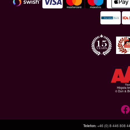
Högsta kr
© Dun & Br
Telefon
:
+46 (0) 8-446 808 4