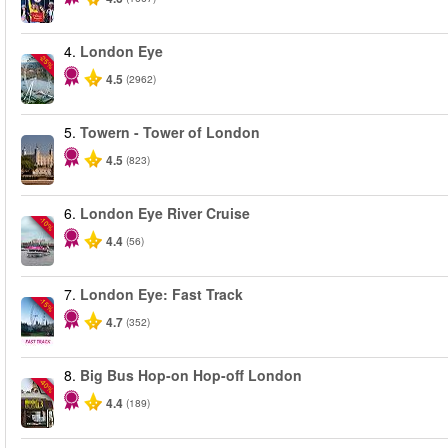
4.
London Eye
-25%
4.5
(2962)
5.
Towern - Tower of London
4.5
(823)
6.
London Eye River Cruise
-10%
4.4
(56)
7.
London Eye: Fast Track
-15%
4.7
(352)
8.
Big Bus Hop-on Hop-off London
-40%
4.4
(189)