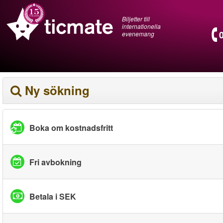
Biljetter till
internationella
evenemang
Ny sökning
Boka om kostnadsfritt
Fri avbokning
Betala i SEK