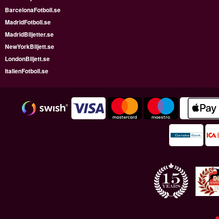
BarcelonaFotboll.se
MadridFotboll.se
MadridBiljetter.se
NewYorkBiljett.se
LondonBiljett.se
ItalienFotboll.se