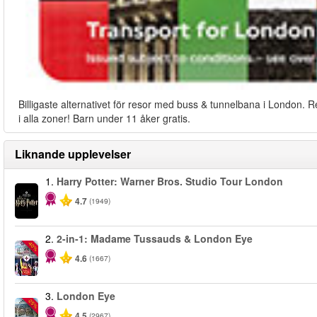
Billigaste alternativet för resor med buss & tunnelbana i London. R
i alla zoner! Barn under 11 åker gratis.
Liknande upplevelser
1.
Harry Potter: Warner Bros. Studio Tour London
4.7
(1949)
2.
2-in-1: Madame Tussauds & London Eye
-40%
4.6
(1667)
3.
London Eye
-25%
4.5
(2967)