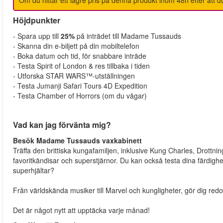
Om du hittar ett lägre pris på denna produkt inom 48h efter att du
Höjdpunkter
- Spara upp till
25%
på inträdet till Madame Tussauds
- Skanna din e-biljett på din mobiltelefon
- Boka datum och tid, för snabbare inträde
- Testa Spirit of London & res tillbaka i tiden
- Utforska STAR WARS™-utställningen
- Testa Jumanji Safari Tours 4D Expedition
- Testa Chamber of Horrors (om du vågar)
Vad kan jag förvänta mig?
Besök Madame Tussauds vaxkabinett
Träffa den brittiska kungafamiljen, inklusive Kung Charles, Drottn
favoritkändisar och superstjärnor. Du kan också testa dina färdighete
superhjältar?
Från världskända musiker till Marvel och kungligheter, gör dig redo fö
Det är något nytt att upptäcka varje månad!