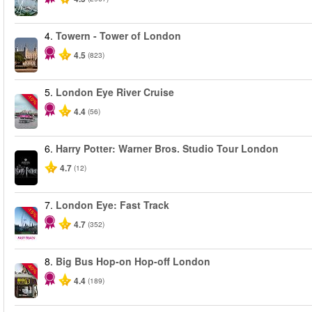
4.
Towern - Tower of London
4.5
(823)
5.
London Eye River Cruise
-10%
4.4
(56)
6.
Harry Potter: Warner Bros. Studio Tour London
4.7
(12)
7.
London Eye: Fast Track
-15%
4.7
(352)
8.
Big Bus Hop-on Hop-off London
-40%
4.4
(189)