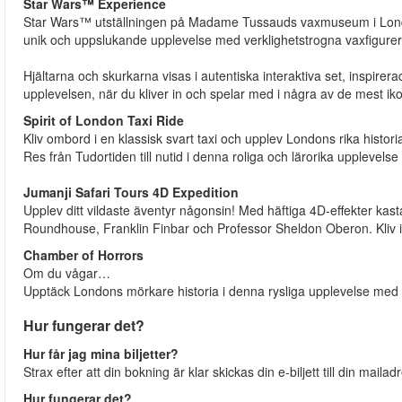
Star Wars™ Experience
Star Wars™ utställningen på Madame Tussauds vaxmuseum i Londo
unik och uppslukande upplevelse med verklighetstrogna vaxfigurer a
Hjältarna och skurkarna visas i autentiska interaktiva set, inspire
upplevelsen, när du kliver in och spelar med i några av de mest iko
Spirit of London Taxi Ride
Kliv ombord i en klassisk svart taxi och upplev Londons rika histori
Res från Tudortiden till nutid i denna roliga och lärorika upplevels
Jumanji Safari Tours 4D Expedition
Upplev ditt vildaste äventyr någonsin! Med häftiga 4D-effekter kas
Roundhouse, Franklin Finbar och Professor Sheldon Oberon. Kliv in i
Chamber of Horrors
Om du vågar…
Upptäck Londons mörkare historia i denna rysliga upplevelse med ökä
Hur fungerar det?
Hur får jag mina biljetter?
Strax efter att din bokning är klar skickas din e-biljett till din maila
Hur fungerar det?