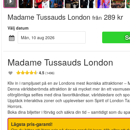
Madame Tussauds London
289 kr
från
Välj datum
S
mån, 10 aug 2026
Madame Tussauds London
4.5
(1496)
Kliv in i rampljuset på en av Londons mest ikoniska attraktioner
Denna världsberömda attraktion är så mycket mer än ett vaxmuseum
oförglömliga selfies med dina favoritkändisar, världsledare och spor
Upptäck interaktiva zoner och upplevelser som Spirit of London
Horrors.
Boka dina biljetter i förväg och säkra din tid – samtidigt som du sp
Lägsta pris-garanti!