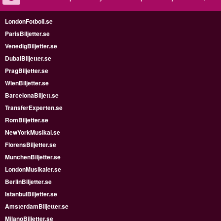
LondonFotboll.se
ParisBiljetter.se
VenedigBiljetter.se
DubaiBiljetter.se
PragBiljetter.se
WienBiljetter.se
BarcelonaBiljett.se
TransferExperten.se
RomBiljetter.se
NewYorkMusikal.se
FlorensBiljetter.se
MunchenBiljetter.se
LondonMusikaler.se
BerlinBiljetter.se
IstanbulBiljetter.se
AmsterdamBiljetter.se
MilanoBiljetter.se