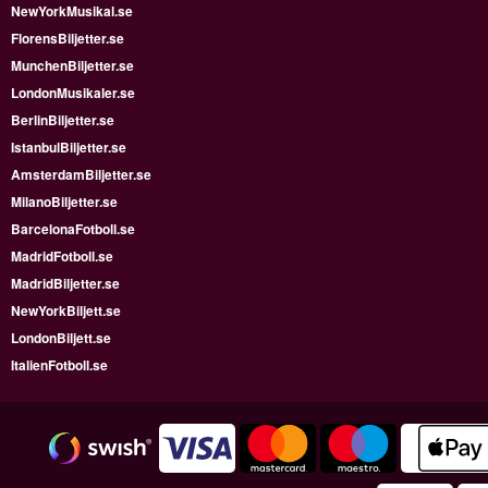
NewYorkMusikal.se
FlorensBiljetter.se
MunchenBiljetter.se
LondonMusikaler.se
BerlinBiljetter.se
IstanbulBiljetter.se
AmsterdamBiljetter.se
MilanoBiljetter.se
BarcelonaFotboll.se
MadridFotboll.se
MadridBiljetter.se
NewYorkBiljett.se
LondonBiljett.se
ItalienFotboll.se