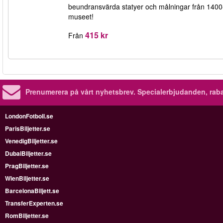
beundransvärda statyer och målningar från 1400- 
museet!
415 kr
Från
Prenumerera på vårt nyhetsbrev.
Specialerbjudanden, rab
LondonFotboll.se
ParisBiljetter.se
VenedigBiljetter.se
DubaiBiljetter.se
PragBiljetter.se
WienBiljetter.se
BarcelonaBiljett.se
TransferExperten.se
RomBiljetter.se