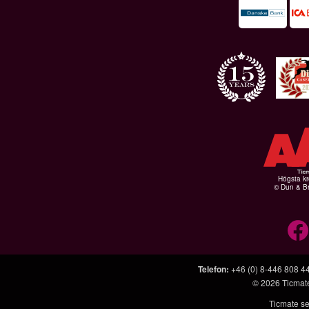
Högsta kr
© Dun & Br
Telefon
:
+46 (0) 8-446 808 4
© 2026
Ticmat
Ticmate se