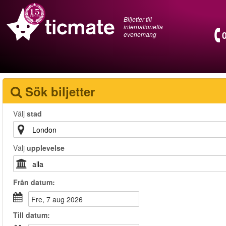
Biljetter till
internationella
evenemang
Sök biljetter
Välj
stad
Välj
upplevelse
Från
datum
:
fre, 7 aug 2026
Till
datum
: