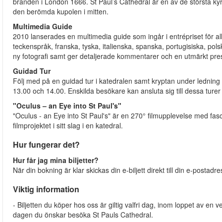
branden i London 1666. St Paul’s Cathedral är en av de största ky
den berömda kupolen i mitten.
Multimedia Guide
2010 lanserades en multimedia guide som ingår i entrépriset för all
teckenspråk, franska, tyska, italienska, spanska, portugisiska, po
ny fotografi samt ger detaljerade kommentarer och en utmärkt pr
Guidad Tur
Följ med på en guidad tur i katedralen samt kryptan under ledning 
13.00 och 14.00. Enskilda besökare kan ansluta sig till dessa ture
"Oculus – an Eye into St Paul's"
"Oculus - an Eye into St Paul's" är en 270° filmupplevelse med fasc
filmprojektet i sitt slag i en katedral.
Hur fungerar det?
Hur får jag mina biljetter?
När din bokning är klar skickas din e-biljett direkt till din e-postadr
Viktig information
- Biljetten du köper hos oss är giltig valfri dag, inom loppet av en 
dagen du önskar besöka St Pauls Cathedral.