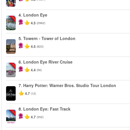
4.
London Eye
-25%
4.5
(2962)
5.
Towern - Tower of London
4.5
(823)
6.
London Eye River Cruise
-10%
4.4
(56)
7.
Harry Potter: Warner Bros. Studio Tour London
4.7
(12)
8.
London Eye: Fast Track
-15%
4.7
(352)