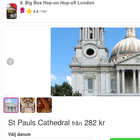
9.
Big Bus Hop-on Hop-off London
-40%
4.4
(189)
St Pauls Cathedral
282 kr
från
Välj datum