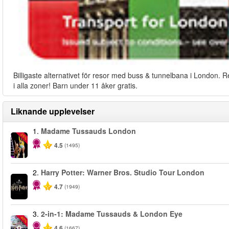
Billigaste alternativet för resor med buss & tunnelbana i London. R
i alla zoner! Barn under 11 åker gratis.
Liknande upplevelser
1.
Madame Tussauds London
-25%
4.5
(1495)
2.
Harry Potter: Warner Bros. Studio Tour London
4.7
(1949)
3.
2-in-1: Madame Tussauds & London Eye
-40%
4.6
(1667)