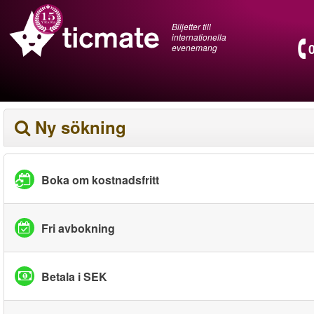
Biljetter till
internationella
evenemang
Ny sökning
Boka om kostnadsfritt
Fri avbokning
Betala i SEK