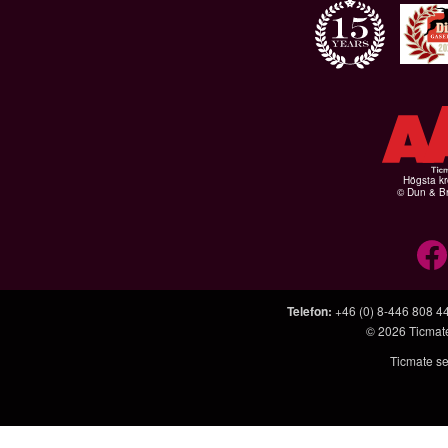
Högsta kr
© Dun & Br
Telefon
:
+46 (0) 8-446 808 4
© 2026
Ticmat
Ticmate se