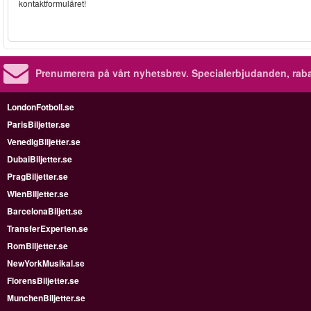
kontaktformuläret!
Prenumerera på vårt nyhetsbrev.
Specialerbjudanden, rab
LondonFotboll.se
ParisBiljetter.se
VenedigBiljetter.se
DubaiBiljetter.se
PragBiljetter.se
WienBiljetter.se
BarcelonaBiljett.se
TransferExperten.se
RomBiljetter.se
NewYorkMusikal.se
FlorensBiljetter.se
MunchenBiljetter.se