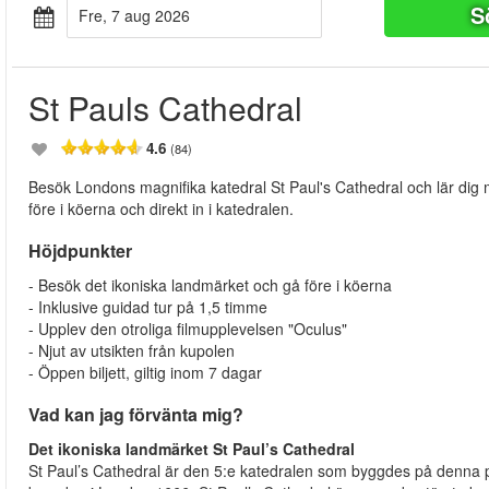
S
fre, 7 aug 2026
St Pauls Cathedral
4.6
(84)
Besök Londons magnifika katedral St Paul's Cathedral och lär dig 
före i köerna och direkt in i katedralen.
Höjdpunkter
- Besök det ikoniska landmärket och gå före i köerna
- Inklusive guidad tur på 1,5 timme
- Upplev den otroliga filmupplevelsen "Oculus"
- Njut av utsikten från kupolen
- Öppen biljett, giltig inom 7 dagar
Vad kan jag förvänta mig?
Det ikoniska landmärket St Paul’s Cathedral
St Paul’s Cathedral är den 5:e katedralen som byggdes på denna pla