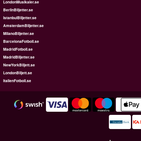
LondonMusikaler.se
BerlinBiljetter.se
IstanbulBiljetter.se
AmsterdamBiljetter.se
MilanoBiljetter.se
BarcelonaFotboll.se
MadridFotboll.se
MadridBiljetter.se
NewYorkBiljett.se
LondonBiljett.se
ItalienFotboll.se