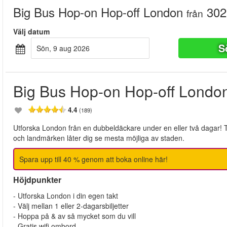
Big Bus Hop-on Hop-off London
302
från
Välj datum
S
sön, 9 aug 2026
Big Bus Hop-on Hop-off Londo
4.4
(189)
Utforska London från en dubbeldäckare under en eller två dagar! T
och landmärken låter dig se mesta möjliga av staden.
Spara upp till 40 % genom att boka online här!
Höjdpunkter
- Utforska London i din egen takt
- Välj mellan 1 eller 2-dagarsbiljetter
- Hoppa på & av så mycket som du vill
- Gratis wifi ombord