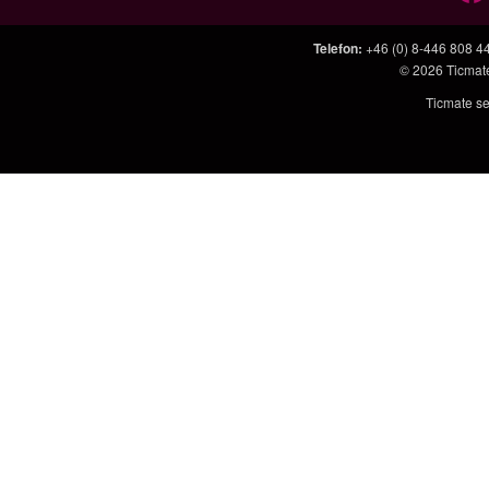
Telefon
:
+46 (0) 8-446 808 4
© 2026
Ticmat
Ticmate se