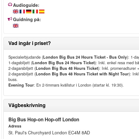
Audioguide:
Guidning på:
Vad ingår i priset?
Specialerbjudande (
London Big Bus 24 Hours Ticket - Bus Only
): 1-da
1-dagsbiljett (
London Big Bus 24 Hours Ticket
): Inkl. enkel resa med 
2-dagarsbiljett (
London Big Bus 48 Hours Ticket
): Inkl. promenadturer
2-dagarsbiljett (
London Big Bus 48 Hours Ticket with Night Tour
): In
buss.
Evening Tour
: En 2-timmars kvällstur i London (startar kl. 19:30).
Vägbeskrivning
Big Bus Hop-on Hop-off London
Adress
St. Paul's Churchyard London EC4M 8AD