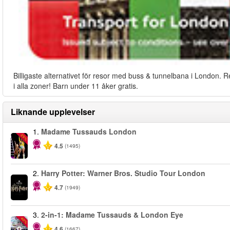
Billigaste alternativet för resor med buss & tunnelbana i London. R
i alla zoner! Barn under 11 åker gratis.
Liknande upplevelser
1.
Madame Tussauds London
-25%
4.5
(1495)
2.
Harry Potter: Warner Bros. Studio Tour London
4.7
(1949)
3.
2-in-1: Madame Tussauds & London Eye
-40%
4.6
(1667)