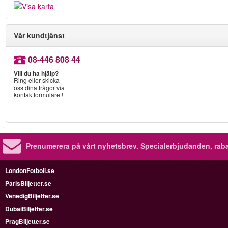
Vår kundtjänst
08-446 808 44
Vill du ha hjälp?
Ring eller skicka
oss dina frågor via
kontaktformuläret!
Prenumerera på vårt nyhetsbrev.
Specialerbjudanden, rab
LondonFotboll.se
ParisBiljetter.se
VenedigBiljetter.se
DubaiBiljetter.se
PragBiljetter.se