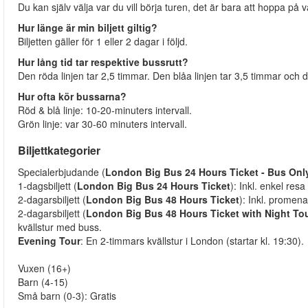
Du kan själv välja var du vill börja turen, det är bara att hoppa på
Hur länge är min biljett giltig?
Biljetten gäller för 1 eller 2 dagar i följd.
Hur lång tid tar respektive bussrutt?
Den röda linjen tar 2,5 timmar. Den blåa linjen tar 3,5 timmar och 
Hur ofta kör bussarna?
Röd & blå linje: 10-20-minuters intervall.
Grön linje: var 30-60 minuters intervall.
Biljettkategorier
Specialerbjudande (
London Big Bus 24 Hours Ticket - Bus Onl
1-dagsbiljett (
London Big Bus 24 Hours Ticket
): Inkl. enkel re
2-dagarsbiljett (
London Big Bus 48 Hours Ticket
): Inkl. promen
2-dagarsbiljett (
London Big Bus 48 Hours Ticket with Night To
kvällstur med buss.
Evening Tour
: En 2-timmars kvällstur i London (startar kl. 19:30).
Vuxen (16+)
Barn (4-15)
Små barn (0-3): Gratis