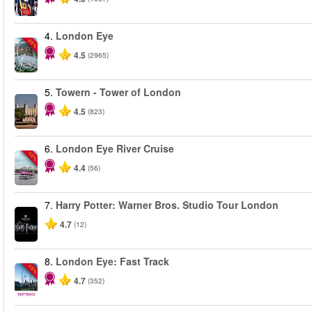
4.
London Eye
-25%
4.5
(2965)
5.
Towern - Tower of London
4.5
(823)
6.
London Eye River Cruise
-10%
4.4
(56)
7.
Harry Potter: Warner Bros. Studio Tour London
4.7
(12)
8.
London Eye: Fast Track
-15%
4.7
(352)