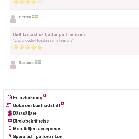
Helena
Helt fantastisk båttur på Themsen
"Bra rundor,höll tider,bussarna kom ofta"
Susanne
Fri avbokning
Boka om kostnadsfritt
Bästsäljare
Direktbekräftelse
Mobilbiljett accepteras
Spara tid - gå före i kön