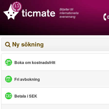
Biljetter till
internationella
evenemang
Ny sökning
Boka om kostnadsfritt
Fri avbokning
Betala i SEK