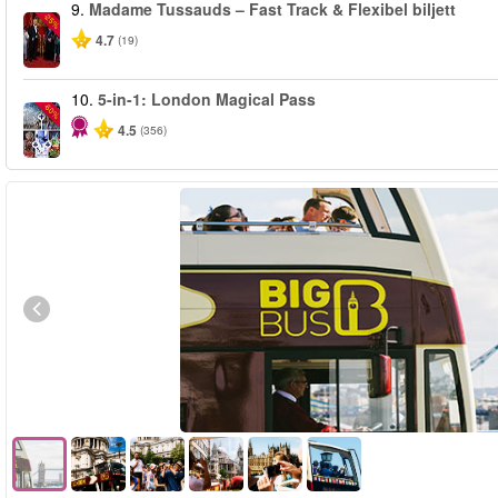
9.
Madame Tussauds – Fast Track & Flexibel biljett
-25%
4.7
(19)
10.
5-in-1: London Magical Pass
-60%
4.5
(356)