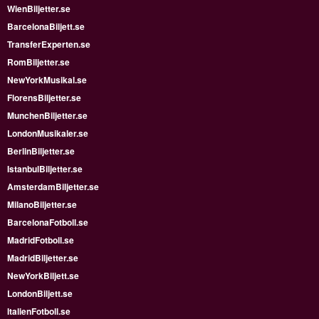
WienBiljetter.se
BarcelonaBiljett.se
TransferExperten.se
RomBiljetter.se
NewYorkMusikal.se
FlorensBiljetter.se
MunchenBiljetter.se
LondonMusikaler.se
BerlinBiljetter.se
IstanbulBiljetter.se
AmsterdamBiljetter.se
MilanoBiljetter.se
BarcelonaFotboll.se
MadridFotboll.se
MadridBiljetter.se
NewYorkBiljett.se
LondonBiljett.se
ItalienFotboll.se