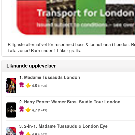
Billigaste alternativet för resor med buss & tunnelbana i London. R
i alla zoner! Barn under 11 åker gratis.
Liknande upplevelser
1.
Madame Tussauds London
-25%
4.5
(1495)
2.
Harry Potter: Warner Bros. Studio Tour London
4.7
(1949)
3.
2-in-1: Madame Tussauds & London Eye
-40%
4.6
(1667)