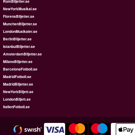
RomBiljetter.se
NewYorkMusikal.se
FlorensBiljetter.se
MunchenBiljetter.se
LondonMusikaler.se
BerlinBiljetter.se
IstanbulBiljetter.se
AmsterdamBiljetter.se
MilanoBiljetter.se
BarcelonaFotboll.se
MadridFotboll.se
MadridBiljetter.se
NewYorkBiljett.se
LondonBiljett.se
ItalienFotboll.se