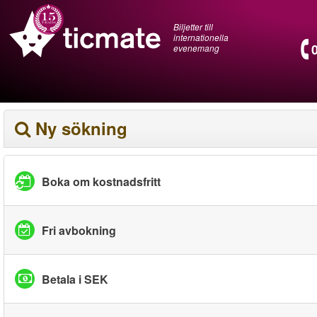
Biljetter till
internationella
evenemang
Ny sökning
Boka om kostnadsfritt
Fri avbokning
Betala i SEK