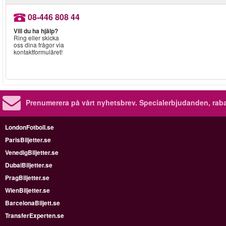
08-446 808 44
Vill du ha hjälp?
Ring eller skicka
oss dina frågor via
kontaktformuläret!
Prenumerera på vårt nyhetsbrev.
Specialerbjudanden, rab
LondonFotboll.se
ParisBiljetter.se
VenedigBiljetter.se
DubaiBiljetter.se
PragBiljetter.se
WienBiljetter.se
BarcelonaBiljett.se
TransferExperten.se