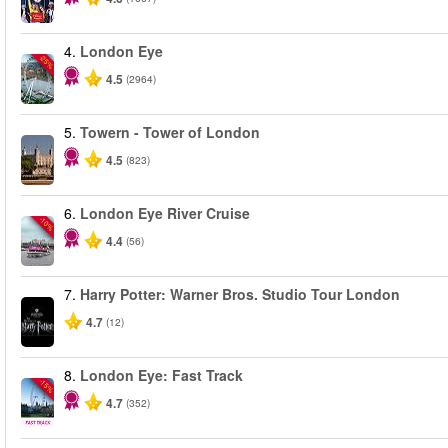
4.
London Eye
-25%
4.5
(2964)
5.
Towern - Tower of London
4.5
(823)
6.
London Eye River Cruise
-10%
4.4
(56)
7.
Harry Potter: Warner Bros. Studio Tour London
4.7
(12)
8.
London Eye: Fast Track
-15%
4.7
(352)