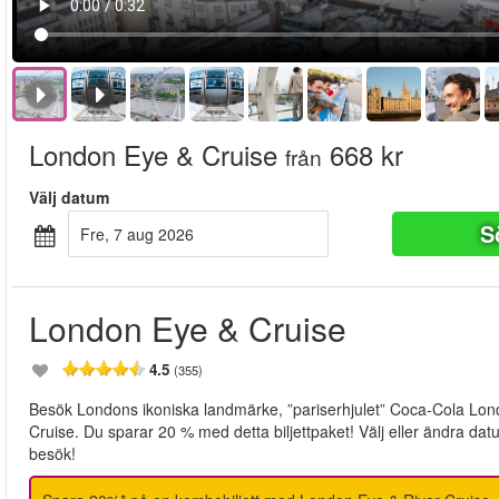
London Eye & Cruise
668 kr
från
Välj datum
S
fre, 7 aug 2026
London Eye & Cruise
4.5
(355)
Besök Londons ikoniska landmärke, ”pariserhjulet” Coca-Cola Lon
Cruise. Du sparar 20 % med detta biljettpaket! Välj eller ändra datu
besök!