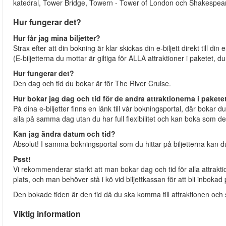
katedral, Tower Bridge, Towern - Tower of London och Shakespea
Hur fungerar det?
Hur får jag mina biljetter?
Strax efter att din bokning är klar skickas din e-biljett direkt till din
(E-biljetterna du mottar är giltiga för ALLA attraktioner i paketet, d
Hur fungerar det?
Den dag och tid du bokar är för The River Cruise.
Hur bokar jag dag och tid för de andra attraktionerna i pakete
På dina e-biljetter finns en länk till vår bokningsportal, där bokar
alla på samma dag utan du har full flexibilitet och kan boka som d
Kan jag ändra datum och tid?
Absolut! I samma bokningsportal som du hittar på biljetterna kan d
Psst!
Vi rekommenderar starkt att man bokar dag och tid för alla attrak
plats, och man behöver stå i kö vid biljettkassan för att bli inboka
Den bokade tiden är den tid då du ska komma till attraktionen och ställ
Viktig information