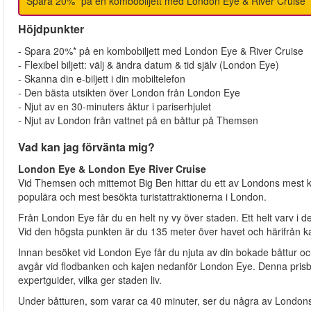
Spara 20%* på en kombobiljett med London Eye & River Cruise
Höjdpunkter
- Spara 20%* på en kombobiljett med London Eye & River Cruise
- Flexibel biljett: välj & ändra datum & tid själv (London Eye)
- Skanna din e-biljett i din mobiltelefon
- Den bästa utsikten över London från London Eye
- Njut av en 30-minuters åktur i pariserhjulet
- Njut av London från vattnet på en båttur på Themsen
Vad kan jag förvänta mig?
London Eye & London Eye River Cruise
Vid Themsen och mittemot Big Ben hittar du ett av Londons mest 
populära och mest besökta turistattraktionerna i London.
Från London Eye får du en helt ny vy över staden. Ett helt varv i de
Vid den högsta punkten är du 135 meter över havet och härifrån k
Innan besöket vid London Eye får du njuta av din bokade båttur 
avgår vid flodbanken och kajen nedanför London Eye. Denna pris
expertguider, vilka ger staden liv.
Under båtturen, som varar ca 40 minuter, ser du några av Londons