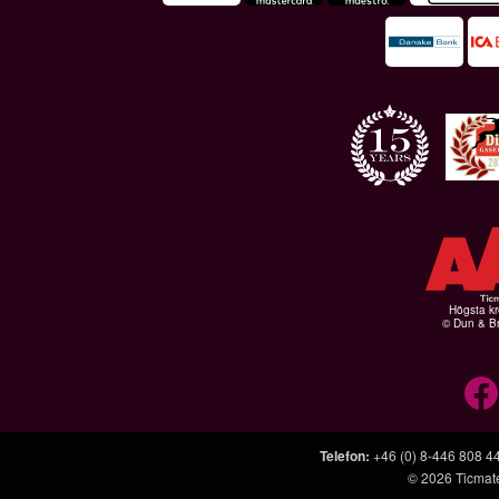
Högsta kr
© Dun & Br
Telefon
:
+46 (0) 8-446 808 4
© 2026
Ticmat