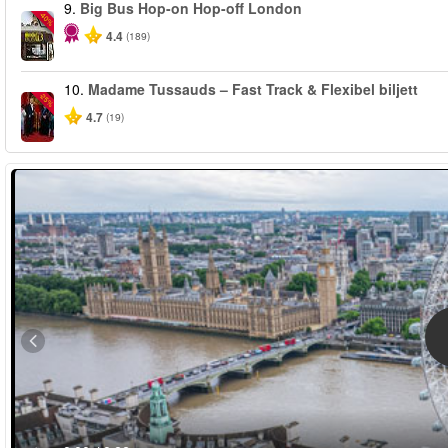
9.
Big Bus Hop-on Hop-off London
-40%
4.4
(189)
10.
Madame Tussauds – Fast Track & Flexibel biljett
-25%
4.7
(19)