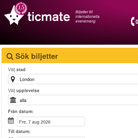
Biljetter till
internationella
evenemang
Sök biljetter
Välj
stad
Välj
upplevelse
Från
datum
:
fre, 7 aug 2026
Till
datum
: