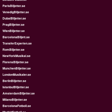
ParisBiljetter.se
VenedigBiljetter.se
DubaiBiljetter.se
PragBiljetter.se
WienBiljetter.se
BarcelonaBiljett.se
TransferExperten.se
RomBiljetter.se
NewYorkMusikal.se
FlorensBiljetter.se
MunchenBiljetter.se
LondonMusikaler.se
BerlinBiljetter.se
IstanbulBiljetter.se
AmsterdamBiljetter.se
MilanoBiljetter.se
BarcelonaFotboll.se