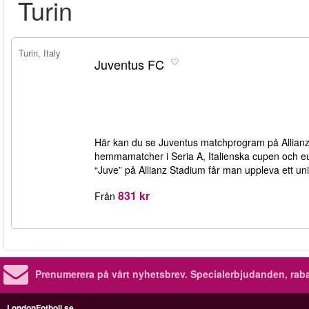
Turin
Turin, Italy
Juventus FC
Här kan du se Juventus matchprogram på Allianz Sta
hemmamatcher i Seria A, Italienska cupen och 
“Juve” på Allianz Stadium får man uppleva ett unik
831 kr
Från
Prenumerera på vårt nyhetsbrev.
Specialerbjudanden, rab
LondonFotboll.se