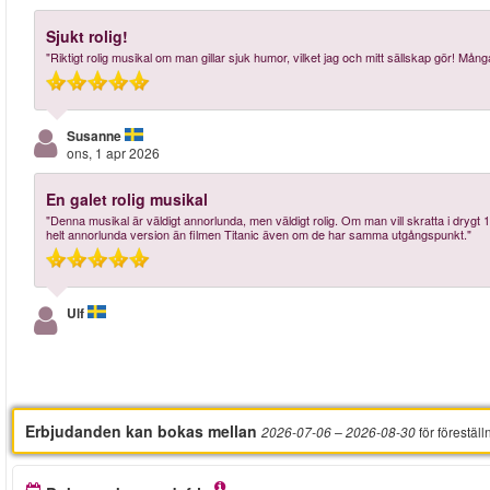
Sjukt rolig!
"Riktigt rolig musikal om man gillar sjuk humor, vilket jag och mitt sällskap gör! Må
Susanne
ons, 1 apr 2026
En galet rolig musikal
"Denna musikal är väldigt annorlunda, men väldigt rolig. Om man vill skratta i drygt 
helt annorlunda version än filmen Titanic även om de har samma utgångspunkt."
Ulf
Erbjudanden kan bokas mellan
för föreställ
2026-07-06
– 2026-08-30