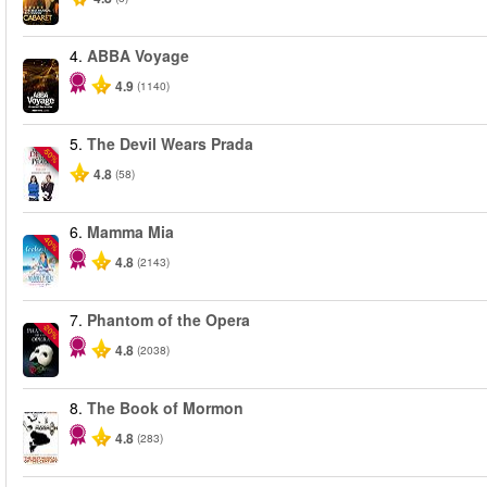
4.
ABBA Voyage
4.9
(1140)
5.
The Devil Wears Prada
-50%
4.8
(58)
6.
Mamma Mia
-40%
4.8
(2143)
7.
Phantom of the Opera
-20%
4.8
(2038)
8.
The Book of Mormon
4.8
(283)