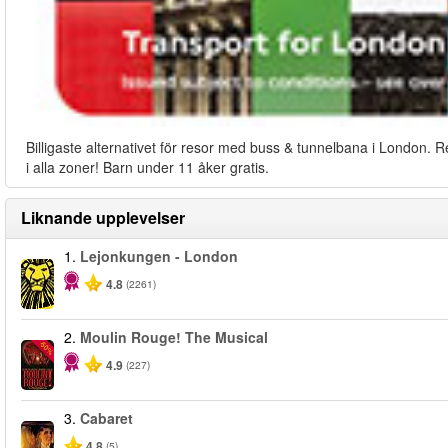
Billigaste alternativet för resor med buss & tunnelbana i London. R
i alla zoner! Barn under 11 åker gratis.
Liknande upplevelser
1.
Lejonkungen - London
4.8
(2261)
2.
Moulin Rouge! The Musical
-50%
4.9
(227)
3.
Cabaret
4.8
(5)