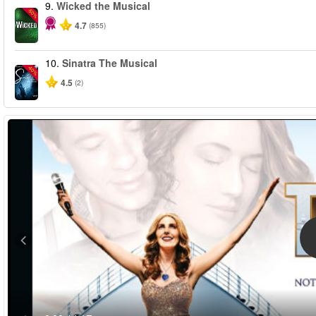
9.
Wicked the Musical
-50%
4.7
(855)
10.
Sinatra The Musical
-40%
4.5
(2)