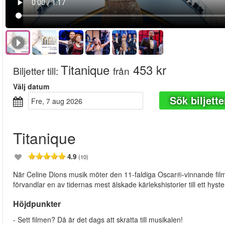
Titanique
453 kr
Biljetter till
:
från
Välj datum
Sök biljette
fre, 7 aug 2026
Titanique
4.9
(10)
När Celine Dions musik möter den 11-faldiga Oscar®-vinnande filme
förvandlar en av tidernas mest älskade kärlekshistorier till ett hysteri
Höjdpunkter
- Sett filmen? Då är det dags att skratta till musikalen!