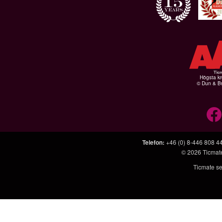
Högsta kr
© Dun & Br
Telefon
:
+46 (0) 8-446 808 4
© 2026
Ticmat
Ticmate se