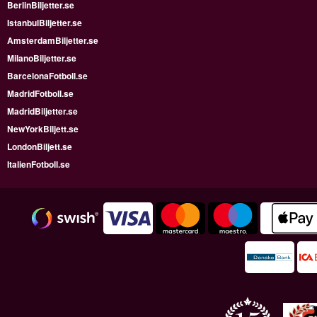
BerlinBiljetter.se
IstanbulBiljetter.se
AmsterdamBiljetter.se
MilanoBiljetter.se
BarcelonaFotboll.se
MadridFotboll.se
MadridBiljetter.se
NewYorkBiljett.se
LondonBiljett.se
ItalienFotboll.se