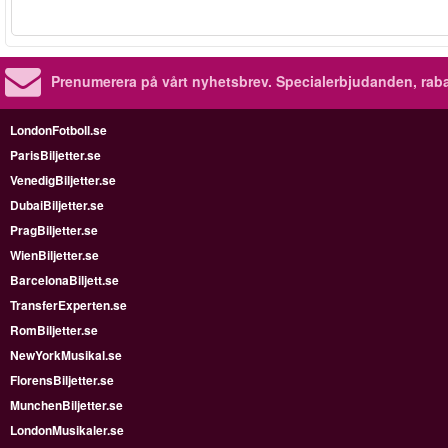
Prenumerera på vårt nyhetsbrev.
Specialerbjudanden, rab
LondonFotboll.se
ParisBiljetter.se
VenedigBiljetter.se
DubaiBiljetter.se
PragBiljetter.se
WienBiljetter.se
BarcelonaBiljett.se
TransferExperten.se
RomBiljetter.se
NewYorkMusikal.se
FlorensBiljetter.se
MunchenBiljetter.se
LondonMusikaler.se