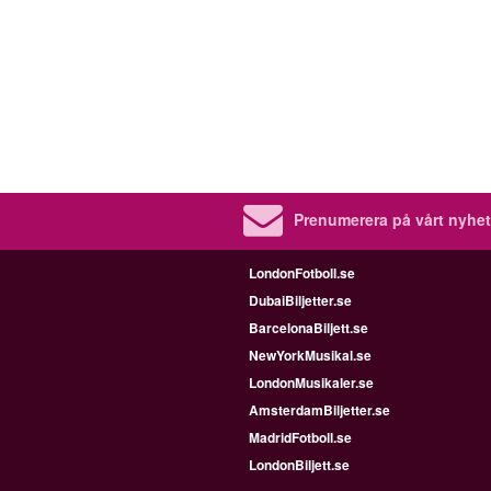
Prenumerera på vårt nyhet
LondonFotboll.se
DubaiBiljetter.se
BarcelonaBiljett.se
NewYorkMusikal.se
LondonMusikaler.se
AmsterdamBiljetter.se
MadridFotboll.se
LondonBiljett.se