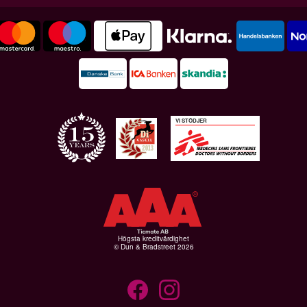
VI STÖDJER
Högsta kreditvärdighet
© Dun & Bradstreet 2026