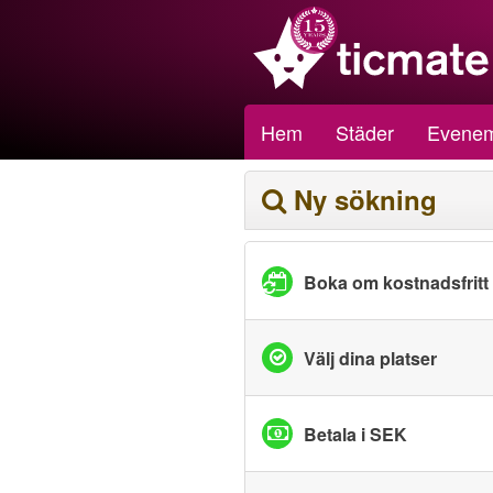
Hem
Städer
Evene
Ny sökning
Boka om kostnadsfritt
Välj dina platser
Betala i SEK