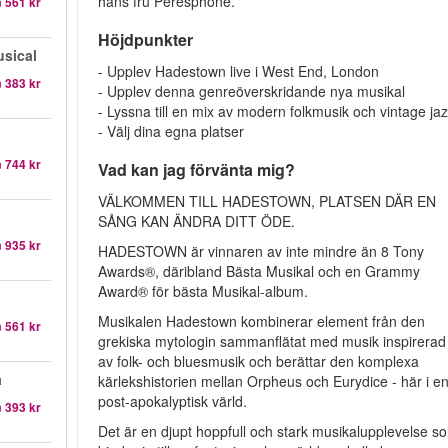
hans fru Peresphone.
n
561 kr
Höjdpunkter
sical
- Upplev Hadestown live i West End, London
n
383 kr
- Upplev denna genreöverskridande nya musikal
- Lyssna till en mix av modern folkmusik och vintage ja
- Välj dina egna platser
n
744 kr
Vad kan jag förvänta mig?
VÄLKOMMEN TILL HADESTOWN, PLATSEN DÄR EN
SÅNG KAN ÄNDRA DITT ÖDE.
n
935 kr
HADESTOWN är vinnaren av inte mindre än 8 Tony
Awards®, däribland Bästa Musikal och en Grammy
Award® för bästa Musikal-album.
Musikalen Hadestown kombinerar element från den
n
561 kr
grekiska mytologin sammanflätat med musik inspirerad
av folk- och bluesmusik och berättar den komplexa
a
kärlekshistorien mellan Orpheus och Eurydice - här i e
post-apokalyptisk värld.
n
393 kr
Det är en djupt hoppfull och stark musikalupplevelse s