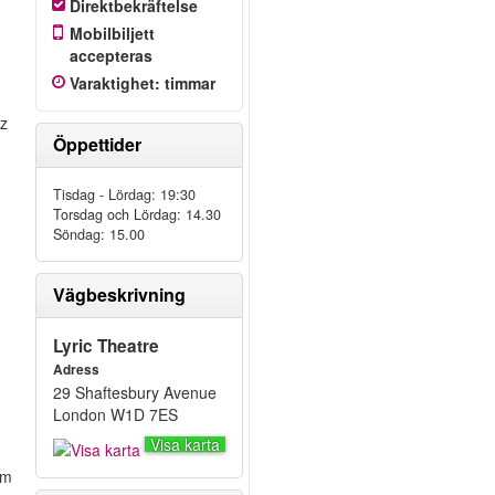
Direktbekräftelse
Mobilbiljett
accepteras
Varaktighet
:
timmar
zz
Öppettider
Tisdag - Lördag: 19:30
Torsdag och Lördag: 14.30
Söndag: 15.00
Vägbeskrivning
Lyric Theatre
Adress
29 Shaftesbury Avenue
London W1D 7ES
n
Visa karta
om