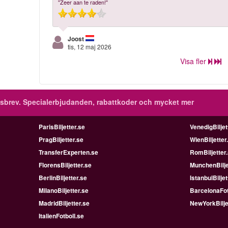
"Zeer aan te raden!"
Joost
tis, 12 maj 2026
Visa fler
sbrev.
Specialerbjudanden, rabattkoder och mycket mer
ParisBiljetter.se
VenedigBiljet
PragBiljetter.se
WienBiljetter
TransferExperten.se
RomBiljetter
FlorensBiljetter.se
MunchenBilje
BerlinBiljetter.se
IstanbulBiljet
MilanoBiljetter.se
BarcelonaFot
MadridBiljetter.se
NewYorkBilje
ItalienFotboll.se