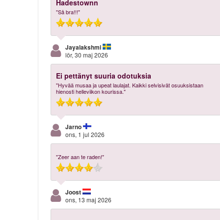
Hadestownn
"Så bra!!!"
Jayalakshmi
lör, 30 maj 2026
Ei pettänyt suuria odotuksia
"Hyvää musaa ja upeat laulajat. Kaikki selvisivät osuuksistaan
hienosti helleviikon kourissa."
Jarno
ons, 1 jul 2026
"Zeer aan te raden!"
Joost
ons, 13 maj 2026