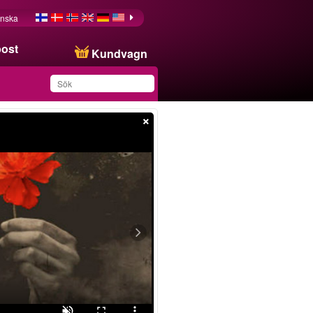
nska
post
Kundvagn
×
Du har sparat produkten
i din lista