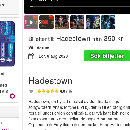
ter
Hadestown
390 kr
Biljetter till
:
från
Välj datum
Sök biljetter
lör, 8 aug 2026
med
Hadestown
 med
 alla
4.8
(19)
.
Hadestown, en hyllad musikal av den firade singer-
songwrotern Anaïs Mitchell. Vi bjuder in till en oförglöml
resa till underjorden och tillbaka, där två kärlekshistorie
flätas samman - den mellan de unga drömmarna
n
Orpheus och Eurydice och den mellan Kung Hades oc