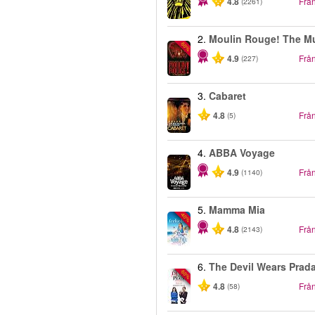
4.8
Frå
(2261)
2.
Moulin Rouge! The Mu
-50%
4.9
Frå
(227)
3.
Cabaret
4.8
Frå
(5)
4.
ABBA Voyage
4.9
Frå
(1140)
5.
Mamma Mia
-40%
4.8
Frå
(2143)
6.
The Devil Wears Prad
-50%
4.8
Frå
(58)