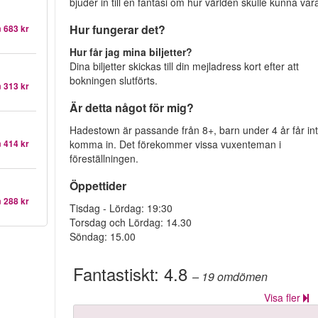
bjuder in till en fantasi om hur världen skulle kunna var
Hur fungerar det?
n
683 kr
Hur får jag mina biljetter?
Dina biljetter skickas till din mejladress kort efter att
bokningen slutförts.
n
313 kr
Är detta något för mig?
Hadestown är passande från 8+, barn under 4 år får in
komma in. Det förekommer vissa vuxenteman i
n
414 kr
föreställningen.
Öppettider
n
288 kr
Tisdag - Lördag: 19:30
Torsdag och Lördag: 14.30
Söndag: 15.00
Fantastiskt:
4.8
– 19
omdömen
Visa fler