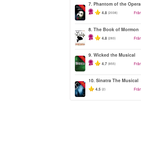
7.
Phantom of the Opera
-20%
4.8
Frå
(2038)
8.
The Book of Mormon
4.8
Frå
(283)
9.
Wicked the Musical
-50%
4.7
Frå
(855)
10.
Sinatra The Musical
-40%
4.5
Frå
(2)