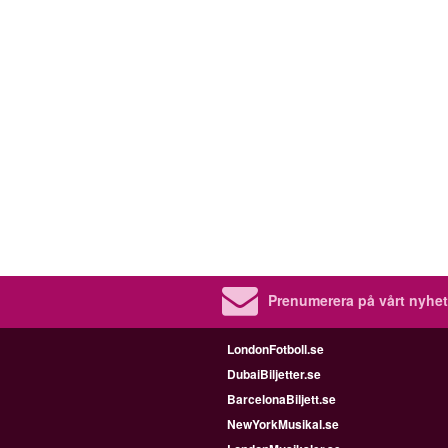
Prenumerera på vårt nyhet
LondonFotboll.se
DubaiBiljetter.se
BarcelonaBiljett.se
NewYorkMusikal.se