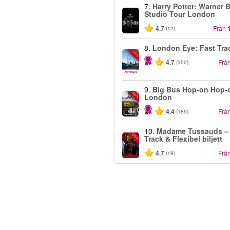
7.
Harry Potter: Warner B
Studio Tour London
4.7
Från
(12)
8.
London Eye: Fast Tra
-15%
4.7
Frå
(352)
9.
Big Bus Hop-on Hop-o
-40%
London
4.4
Frå
(189)
10.
Madame Tussauds – 
-25%
Track & Flexibel biljett
4.7
Frå
(19)