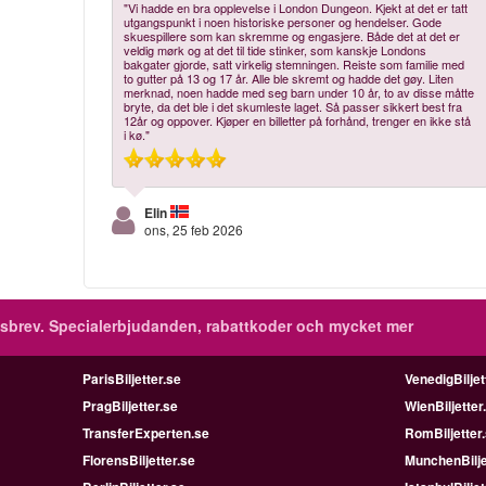
"Vi hadde en bra opplevelse i London Dungeon. Kjekt at det er tatt
utgangspunkt i noen historiske personer og hendelser. Gode
skuespillere som kan skremme og engasjere. Både det at det er
veldig mørk og at det til tide stinker, som kanskje Londons
bakgater gjorde, satt virkelig stemningen. Reiste som familie med
to gutter på 13 og 17 år. Alle ble skremt og hadde det gøy. Liten
merknad, noen hadde med seg barn under 10 år, to av disse måtte
bryte, da det ble i det skumleste laget. Så passer sikkert best fra
12år og oppover. Kjøper en billetter på forhånd, trenger en ikke stå
i kø."
Elin
ons, 25 feb 2026
sbrev.
Specialerbjudanden, rabattkoder och mycket mer
ParisBiljetter.se
VenedigBiljet
PragBiljetter.se
WienBiljetter
TransferExperten.se
RomBiljetter
FlorensBiljetter.se
MunchenBilje