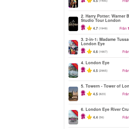
4.5
Frå
(1495)
2.
Harry Potter: Warner B
Studio Tour London
4.7
Från
(1949)
3.
2-in-1: Madame Tuss
-40%
London Eye
4.6
Frå
(1667)
4.
London Eye
-25%
4.5
Frå
(2965)
5.
Towern - Tower of Lo
4.5
Frå
(823)
6.
London Eye River Cru
-10%
4.4
Frå
(56)