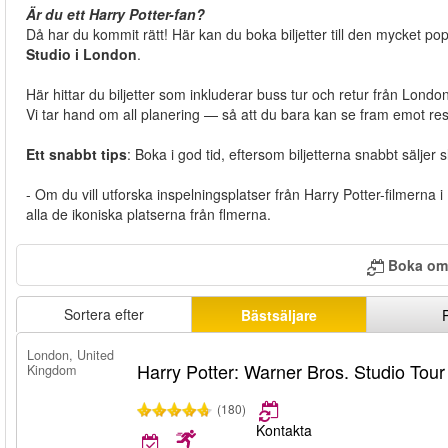
Är du ett Harry Potter-fan?
Då har du kommit rätt! Här kan du boka biljetter till den mycket p
Studio i London
.
Här hittar du biljetter som inkluderar buss tur och retur från London,
Vi tar hand om all planering — så att du bara kan se fram emot re
Ett snabbt tips
: Boka i god tid, eftersom biljetterna snabbt säljer s
- Om du vill utforska inspelningsplatser från Harry Potter-filmern
alla de ikoniska platserna från flmerna.
Boka om 
Sortera efter
Bästsäljare
London, United
Harry Potter: Warner Bros. Studio Tou
Kingdom
(180)
Kontakta