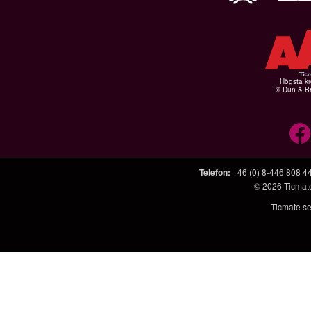
Högsta kr
© Dun & Br
Telefon
:
+46 (0) 8-446 808 4
© 2026
Ticmat
Ticmate se