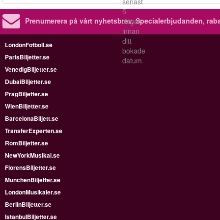
senast
5
Prenumerera på vårt nyhetsbrev.
Specialerbjudanden, rab
dagar
innan
ditt
LondonFotboll.se
bokade
ParisBiljetter.se
datum.
VenedigBiljetter.se
DubaiBiljetter.se
PragBiljetter.se
WienBiljetter.se
BarcelonaBiljett.se
TransferExperten.se
RomBiljetter.se
NewYorkMusikal.se
FlorensBiljetter.se
MunchenBiljetter.se
LondonMusikaler.se
BerlinBiljetter.se
IstanbulBiljetter.se