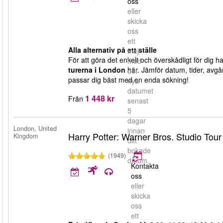
oss
eller
skicka
oss
ett
Alla alternativ på ett ställe
mejl
För att göra det enkelt och överskådligt för dig h
med
turerna i London
här. Jämför datum, tider, avgå
det
passar dig bäst med en enda sökning!
nya
datumet
1 448 kr
Från
senast
5
dagar
London, United
innan
Harry Potter: Warner Bros. Studio Tou
Kingdom
ditt
bokade
(1949)
datum.
Kontakta
oss
eller
skicka
oss
ett