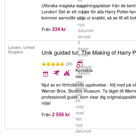
ett
Utforska magiska inspelningsplatser från de be
mejl
London! Det är ett måste för alla Harry Potter-f
med
kommer sannolikt sälja ut snabbt, så se till att bok
det
nya
334 kr
Från
datumet
senast
5
London, United
dagar
Unik guidad tur: The Making of Harry 
Kingdom
innan
ditt
(20)
bokade
Kontakta
datum.
oss
eller
Njut av en förtrollande upplevelse - följ med på 
skicka
Warner Bros. Studios museum. Ta tåget till Warn
oss
professionell guide, som visar dig originaluppsätt
ett
nöje!
mejl
med
2 556 kr
Från
det
nya
datumet