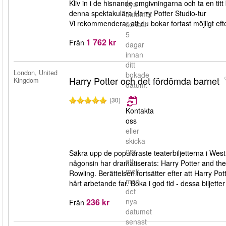
Kliv in i de hisnande omgivningarna och ta en titt 
nya
denna spektakulära Harry Potter Studio-tur
datumet
Vi rekommenderar att du bokar fortast möjligt efter
senast
5
1 762 kr
Från
dagar
innan
ditt
London, United
bokade
Harry Potter och det fördömda barnet
Kingdom
datum.
(30)
Kontakta
oss
eller
skicka
oss
Säkra upp de populäraste teaterbiljetterna i West
ett
någonsin har dramatiserats: Harry Potter and the
mejl
Rowling. Berättelsen fortsätter efter att Harry P
med
hårt arbetande far. Boka i god tid - dessa biljetter
det
236 kr
nya
Från
datumet
senast