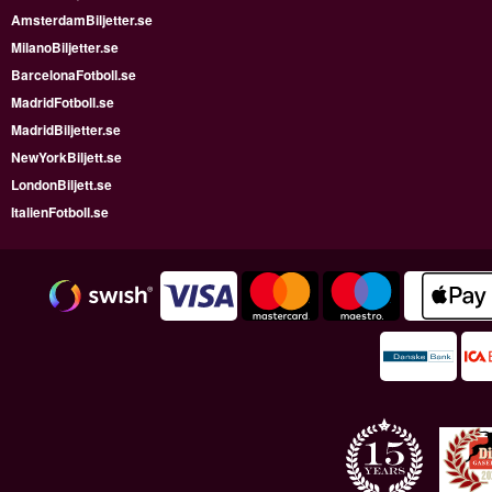
AmsterdamBiljetter.se
MilanoBiljetter.se
BarcelonaFotboll.se
MadridFotboll.se
MadridBiljetter.se
NewYorkBiljett.se
LondonBiljett.se
ItalienFotboll.se