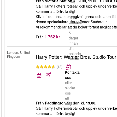
Från Victoria Station kl. 9.00, 11.00, 13.30 & 1
mejl
Gå i Harry Potters fotspår och upplev underverke
med
kommer att förtrolla dig!
det
Kliv in i de hisnande omgivningarna och ta en titt 
nya
denna spektakulära Harry Potter Studio-tur
datumet
Vi rekommenderar att du bokar fortast möjligt efter
senast
5
1 762 kr
Från
dagar
innan
ditt
London, United
bokade
Harry Potter: Warner Bros. Studio Tou
Kingdom
datum.
(12)
Kontakta
oss
eller
skicka
oss
ett
Från Paddington Station kl. 13.00.
mejl
Gå i Harry Potters fotspår och upplev underverke
med
kommer att förtrolla dig!
det