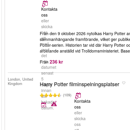
Kontakta
oss
eller
skicka
oss
Från den 9 oktober 2026 nytolkas Harry Potter a
ett
sammanhängande framförande, vilket ger publiken e
mejl
Potter-serien. Historien tar vid där Harry Potter
med
arbetande anställd vid Trolldomsministeriet. Bas
det
236 kr
nya
Från
datumet
senast
5
London, United
Harry Potter filminspelningsplatser
Kingdom
dagar
innan
(109)
ditt
Kontakta
bokade
oss
datum.
eller
skicka
oss