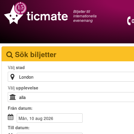
Biljetter till
internationella
evenemang
Sök biljetter
Välj
stad
Välj
upplevelse
Från
datum
:
mån, 10 aug 2026
Till
datum
: