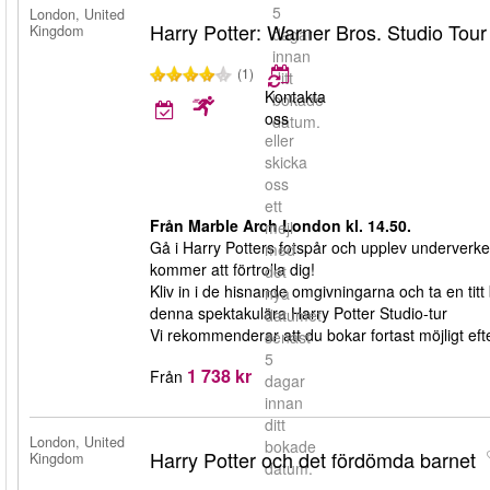
5
London, United
Harry Potter: Warner Bros. Studio Tou
Kingdom
dagar
innan
(1)
ditt
Kontakta
bokade
oss
datum.
eller
skicka
oss
ett
Från Marble Arch London kl. 14.50.
mejl
Gå i Harry Potters fotspår och upplev underverke
med
kommer att förtrolla dig!
det
Kliv in i de hisnande omgivningarna och ta en titt 
nya
denna spektakulära Harry Potter Studio-tur
datumet
Vi rekommenderar att du bokar fortast möjligt efter
senast
5
1 738 kr
Från
dagar
innan
ditt
London, United
bokade
Harry Potter och det fördömda barnet
Kingdom
datum.