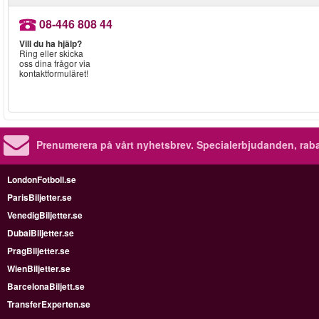
08-446 808 44
Vill du ha hjälp?
Ring eller skicka
oss dina frågor via
kontaktformuläret!
Prenumerera på vårt nyhetsbrev.
Specialerbjudanden, rab
LondonFotboll.se
ParisBiljetter.se
VenedigBiljetter.se
DubaiBiljetter.se
PragBiljetter.se
WienBiljetter.se
BarcelonaBiljett.se
TransferExperten.se