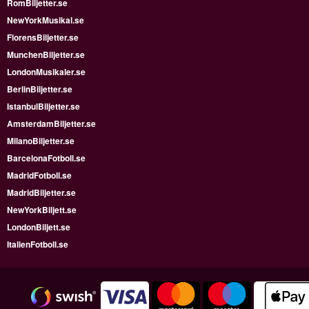
RomBiljetter.se
NewYorkMusikal.se
FlorensBiljetter.se
MunchenBiljetter.se
LondonMusikaler.se
BerlinBiljetter.se
IstanbulBiljetter.se
AmsterdamBiljetter.se
MilanoBiljetter.se
BarcelonaFotboll.se
MadridFotboll.se
MadridBiljetter.se
NewYorkBiljett.se
LondonBiljett.se
ItalienFotboll.se