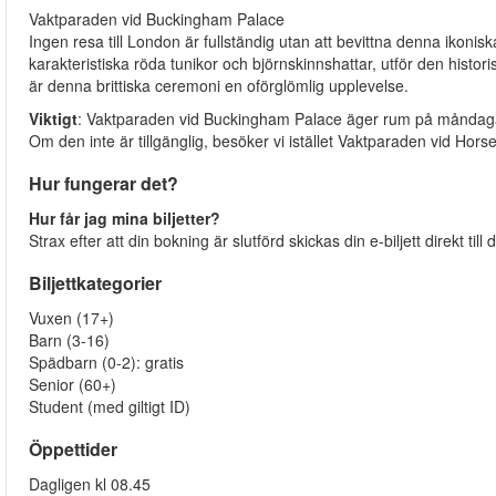
Vaktparaden vid Buckingham Palace
Ingen resa till London är fullständig utan att bevittna denna ikonis
karakteristiska röda tunikor och björnskinnshattar, utför den histor
är denna brittiska ceremoni en oförglömlig upplevelse.
Viktigt
: Vaktparaden vid Buckingham Palace äger rum på måndagar
Om den inte är tillgänglig, besöker vi istället Vaktparaden vid Hor
Hur fungerar det?
Hur får jag mina biljetter?
Strax efter att din bokning är slutförd skickas din e-biljett direkt til
Biljettkategorier
Vuxen (17+)
Barn (3-16)
Spädbarn (0-2): gratis
Senior (60+)
Student (med giltigt ID)
Öppettider
Dagligen kl 08.45