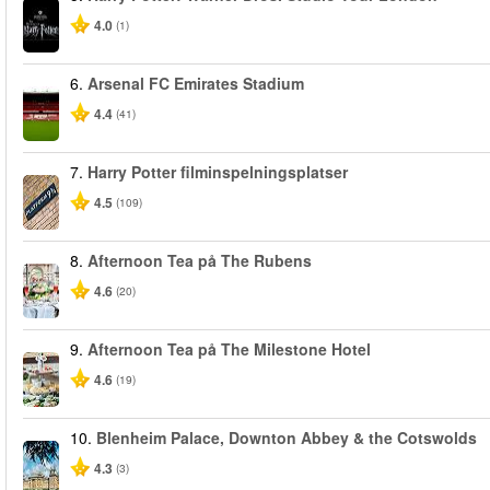
4.0
(1)
6.
Arsenal FC Emirates Stadium
4.4
(41)
7.
Harry Potter filminspelningsplatser
4.5
(109)
8.
Afternoon Tea på The Rubens
4.6
(20)
9.
Afternoon Tea på The Milestone Hotel
4.6
(19)
10.
Blenheim Palace, Downton Abbey & the Cotswolds
4.3
(3)