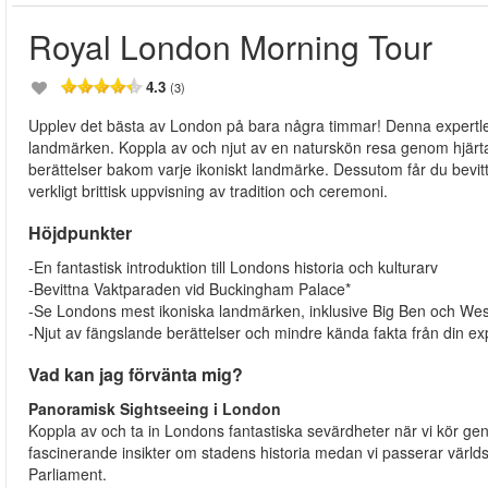
Royal London Morning Tour
4.3
(3)
Upplev det bästa av London på bara några timmar! Denna expertled
landmärken. Koppla av och njut av en naturskön resa genom hjärta
berättelser bakom varje ikoniskt landmärke. Dessutom får du bev
verkligt brittisk uppvisning av tradition och ceremoni.
Höjdpunkter
-En fantastisk introduktion till Londons historia och kulturarv
-Bevittna Vaktparaden vid Buckingham Palace*
-Se Londons mest ikoniska landmärken, inklusive Big Ben och We
-Njut av fängslande berättelser och mindre kända fakta från din ex
Vad kan jag förvänta mig?
Panoramisk Sightseeing i London
Koppla av och ta in Londons fantastiska sevärdheter när vi kör gen
fascinerande insikter om stadens historia medan vi passerar vä
Parliament.