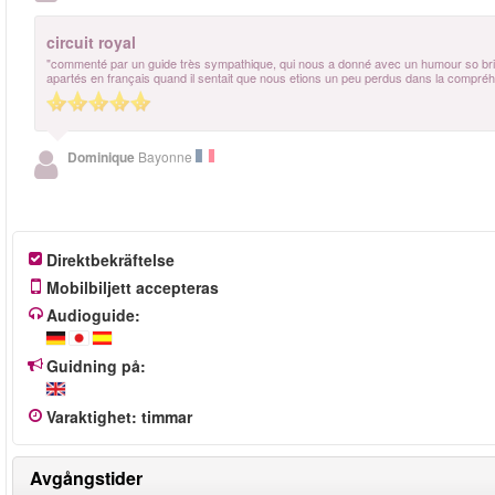
circuit royal
"commenté par un guide très sympathique, qui nous a donné avec un humour so british
apartés en français quand il sentait que nous etions un peu perdus dans la compréhe
Dominique
Bayonne
Direktbekräftelse
Mobilbiljett accepteras
Audioguide:
Guidning på:
Varaktighet
:
timmar
Avgångstider