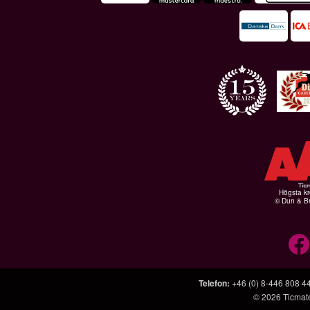
Högsta kr
© Dun & Br
Telefon
:
+46 (0) 8-446 808 4
© 2026
Ticmat