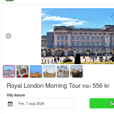
Royal London Morning Tour
556 kr
från
Välj datum
S
fre, 7 aug 2026