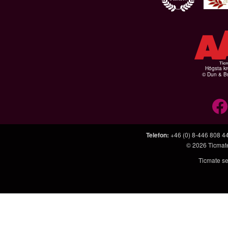
Högsta kr
© Dun & Br
Telefon
:
+46 (0) 8-446 808 4
© 2026
Ticmat
Ticmate se