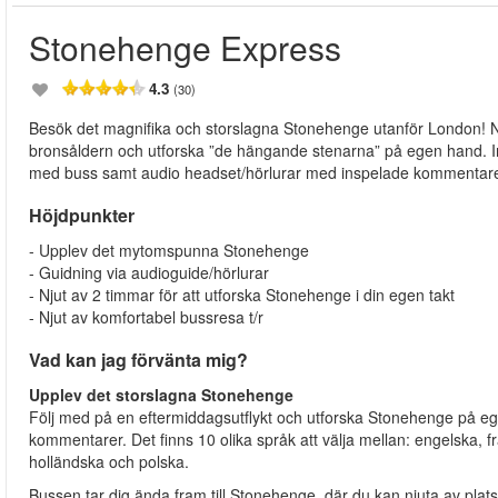
Stonehenge Express
4.3
(30)
Besök det magnifika och storslagna Stonehenge utanför London! Nj
bronsåldern och utforska ”de hängande stenarna” på egen hand. Ink
med buss samt audio headset/hörlurar med inspelade kommentare
Höjdpunkter
- Upplev det mytomspunna Stonehenge
- Guidning via audioguide/hörlurar
- Njut av 2 timmar för att utforska Stonehenge i din egen takt
- Njut av komfortabel bussresa t/r
Vad kan jag förvänta mig?
Upplev det storslagna Stonehenge
Följ med på en eftermiddagsutflykt och utforska Stonehenge på e
kommentarer. Det finns 10 olika språk att välja mellan: engelska, f
holländska och polska.
Bussen tar dig ända fram till Stonehenge, där du kan njuta av p