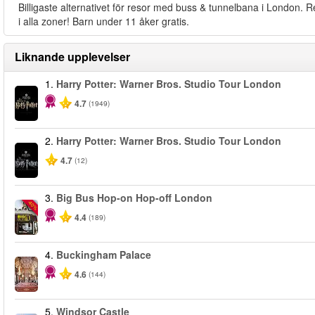
Billigaste alternativet för resor med buss & tunnelbana i London. R
i alla zoner! Barn under 11 åker gratis.
Liknande upplevelser
1.
Harry Potter: Warner Bros. Studio Tour London
4.7
(1949)
2.
Harry Potter: Warner Bros. Studio Tour London
4.7
(12)
3.
Big Bus Hop-on Hop-off London
-40%
4.4
(189)
4.
Buckingham Palace
4.6
(144)
5.
Windsor Castle