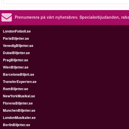
Prenumerera på vårt nyhetsbrev.
Specialerbjudanden, rab
LondonFotboll.se
ParisBiljetter.se
VenedigBiljetter.se
DubaiBiljetter.se
PragBiljetter.se
WienBiljetter.se
BarcelonaBiljett.se
TransferExperten.se
RomBiljetter.se
NewYorkMusikal.se
FlorensBiljetter.se
MunchenBiljetter.se
LondonMusikaler.se
BerlinBiljetter.se