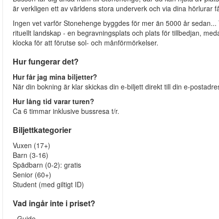
är verkligen ett av världens stora underverk och via dina hörlurar f
Ingen vet varför Stonehenge byggdes för mer än 5000 år sedan... Te
rituellt landskap - en begravningsplats och plats för tillbedjan, 
klocka för att förutse sol- och månförmörkelser.
Hur fungerar det?
Hur får jag mina biljetter?
När din bokning är klar skickas din e-biljett direkt till din e-postadr
Hur lång tid varar turen?
Ca 6 timmar inklusive bussresa t/r.
Biljettkategorier
Vuxen (17+)
Barn (3-16)
Spädbarn (0-2): gratis
Senior (60+)
Student (med giltigt ID)
Vad ingår inte i priset?
- Guide