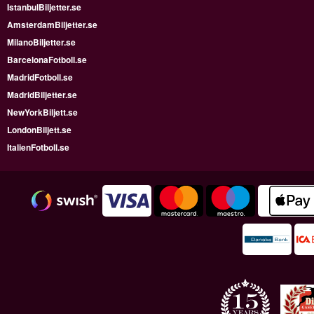
IstanbulBiljetter.se
AmsterdamBiljetter.se
MilanoBiljetter.se
BarcelonaFotboll.se
MadridFotboll.se
MadridBiljetter.se
NewYorkBiljett.se
LondonBiljett.se
ItalienFotboll.se