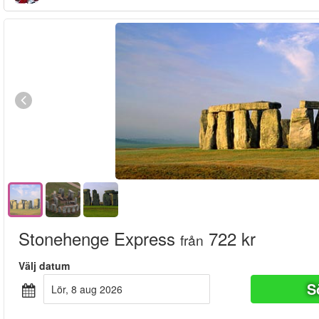
Stonehenge Express
722 kr
från
Välj datum
S
lör, 8 aug 2026