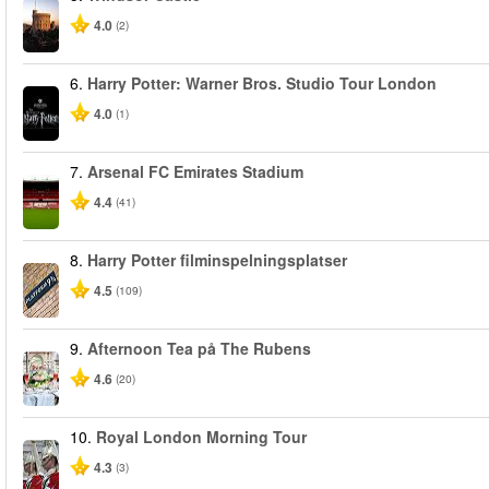
4.0
(2)
6.
Harry Potter: Warner Bros. Studio Tour London
4.0
(1)
7.
Arsenal FC Emirates Stadium
4.4
(41)
8.
Harry Potter filminspelningsplatser
4.5
(109)
9.
Afternoon Tea på The Rubens
4.6
(20)
10.
Royal London Morning Tour
4.3
(3)