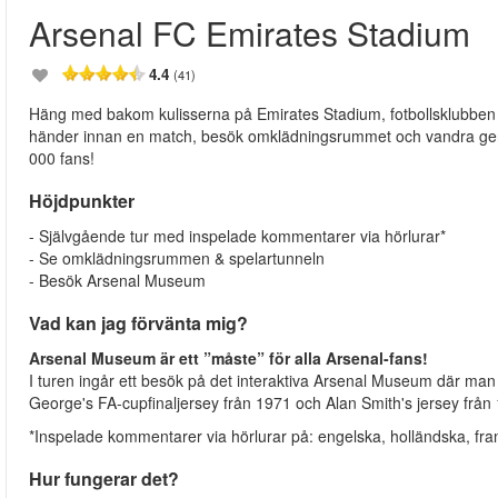
Arsenal FC Emirates Stadium
4.4
(41)
Häng med bakom kulisserna på Emirates Stadium, fotbollsklubben
händer innan en match, besök omklädningsrummet och vandra genom t
000 fans!
Höjdpunkter
- Självgående tur med inspelade kommentarer via hörlurar*
- Se omklädningsrummen & spelartunneln
- Besök Arsenal Museum
Vad kan jag förvänta mig?
Arsenal Museum är ett ”måste” för alla Arsenal-fans!
I turen ingår ett besök på det interaktiva Arsenal Museum där man
George's FA-cupfinaljersey från 1971 och Alan Smith's jersey f
*Inspelade kommentarer via hörlurar på: engelska, holländska, fran
Hur fungerar det?