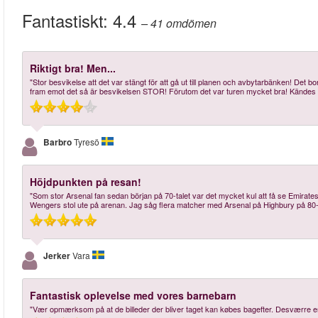
Fantastiskt:
4.4
– 41
omdömen
Riktigt bra! Men...
"Stor besvikelse att det var stängt för att gå ut till planen och avbytarbänken! Det bo
fram emot det så är besvikelsen STOR! Förutom det var turen mycket bra! Kändes s
Barbro
Tyresö
Höjdpunkten på resan!
"Som stor Arsenal fan sedan början på 70-talet var det mycket kul att få se Emirate
Wengers stol ute på arenan. Jag såg flera matcher med Arsenal på Highbury på 80-ta
Jerker
Vara
Fantastisk oplevelse med vores barnebarn
"Vær opmærksom på at de billeder der bliver taget kan købes bagefter. Desværre en