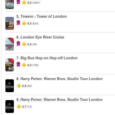
4.5
(2967)
5.
Towern - Tower of London
4.5
(823)
6.
London Eye River Cruise
-10%
4.4
(56)
7.
Big Bus Hop-on Hop-off London
-40%
4.4
(189)
8.
Harry Potter: Warner Bros. Studio Tour London
4.8
(28)
9.
Harry Potter: Warner Bros. Studio Tour London
4.7
(12)