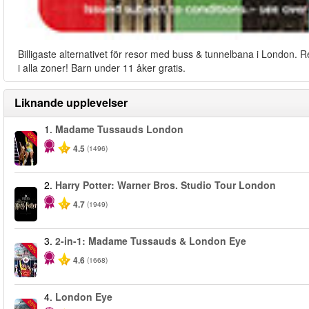
Billigaste alternativet för resor med buss & tunnelbana i London. R
i alla zoner! Barn under 11 åker gratis.
Liknande upplevelser
1.
Madame Tussauds London
-25%
4.5
(1496)
2.
Harry Potter: Warner Bros. Studio Tour London
4.7
(1949)
3.
2-in-1: Madame Tussauds & London Eye
-40%
4.6
(1668)
4.
London Eye
-25%