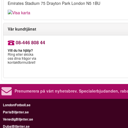
Emirates Stadium 75 Drayton Park London N5 1BU
Vår kundtjänst
08-446 808 44
Vill du ha hjälp?
Ring eller skicka
oss dina frågor via
kontaktformuläret!
Prenumerera på vårt nyhetsbrev.
Specialerbjudanden, rab
LondonFotboll.se
ParisBiljetter.se
VenedigBiljetter.se
DubaiBiljetter.se