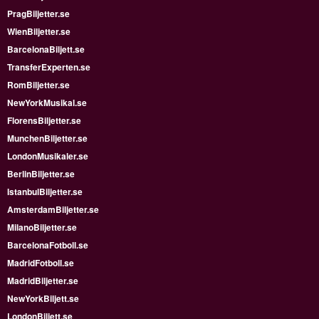
PragBiljetter.se
WienBiljetter.se
BarcelonaBiljett.se
TransferExperten.se
RomBiljetter.se
NewYorkMusikal.se
FlorensBiljetter.se
MunchenBiljetter.se
LondonMusikaler.se
BerlinBiljetter.se
IstanbulBiljetter.se
AmsterdamBiljetter.se
MilanoBiljetter.se
BarcelonaFotboll.se
MadridFotboll.se
MadridBiljetter.se
NewYorkBiljett.se
LondonBiljett.se