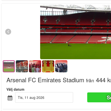
Arsenal FC Emirates Stadium
444 k
från
Välj datum
S
tis, 11 aug 2026