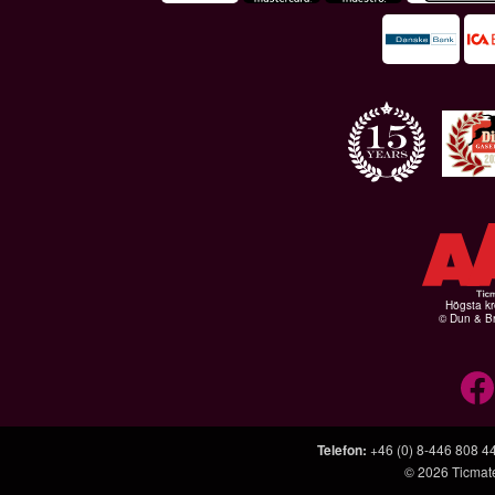
Högsta kr
© Dun & Br
Telefon
:
+46 (0) 8-446 808 4
© 2026
Ticmat