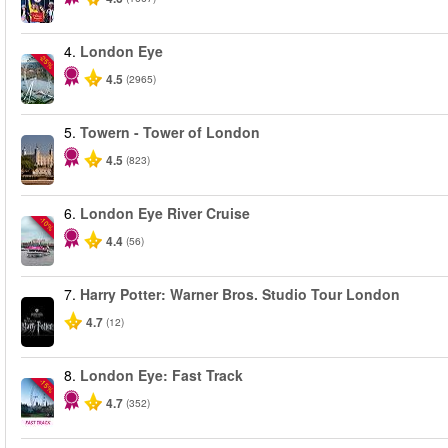
4.
London Eye
-25%
4.5
(2965)
5.
Towern - Tower of London
4.5
(823)
6.
London Eye River Cruise
-10%
4.4
(56)
7.
Harry Potter: Warner Bros. Studio Tour London
4.7
(12)
8.
London Eye: Fast Track
-15%
4.7
(352)