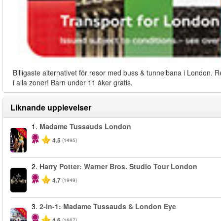
Billigaste alternativet för resor med buss & tunnelbana i London. R
i alla zoner! Barn under 11 åker gratis.
Liknande upplevelser
1.
Madame Tussauds London
-25%
4.5
(1495)
2.
Harry Potter: Warner Bros. Studio Tour London
4.7
(1949)
3.
2-in-1: Madame Tussauds & London Eye
-40%
4.6
(1667)