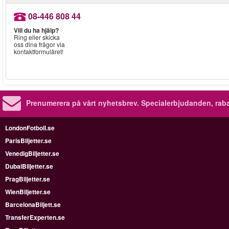
08-446 808 44
Vill du ha hjälp?
Ring eller skicka
oss dina frågor via
kontaktformuläret!
Prenumerera på vårt nyhetsbrev.
Specialerbjudanden, rab
LondonFotboll.se
ParisBiljetter.se
VenedigBiljetter.se
DubaiBiljetter.se
PragBiljetter.se
WienBiljetter.se
BarcelonaBiljett.se
TransferExperten.se