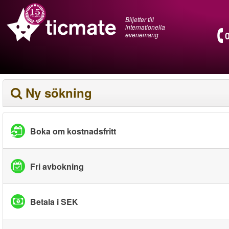
Biljetter till
internationella
evenemang
Ny sökning
Boka om kostnadsfritt
Fri avbokning
Betala i SEK