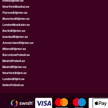
RomBiljetter.se
NewYorkMusikal.se
FlorensBiljetter.se
MunchenBiljetter.se
LondonMusikaler.se
BerlinBiljetter.se
IstanbulBiljetter.se
AmsterdamBiljetter.se
MilanoBiljetter.se
BarcelonaFotboll.se
MadridFotboll.se
MadridBiljetter.se
NewYorkBiljett.se
LondonBiljett.se
ItalienFotboll.se