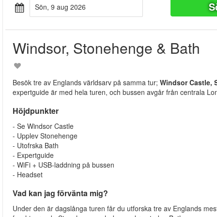
S
sön, 9 aug 2026
Windsor, Stonehenge & Bath
Besök tre av Englands världsarv på samma tur;
Windsor Castle,
expertguide är med hela turen, och bussen avgår från centrala Lo
Höjdpunkter
- Se Windsor Castle
- Upplev Stonehenge
- Utofrska Bath
- Expertguide
- WiFi + USB-laddning på bussen
- Headset
Vad kan jag förvänta mig?
Under den är dagslånga turen får du utforska tre av Englands mest 