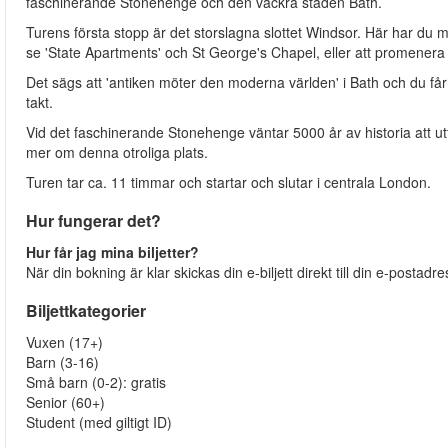
faschinerande Stonehenge och den vackra staden Bath.
Turens första stopp är det storslagna slottet Windsor. Här har du möj
se 'State Apartments' och St George's Chapel, eller att promenera
Det sägs att 'antiken möter den moderna världen' i Bath och du får 
takt.
Vid det faschinerande Stonehenge väntar 5000 år av historia att ut
mer om denna otroliga plats.
Turen tar ca. 11 timmar och startar och slutar i centrala London.
Hur fungerar det?
Hur får jag mina biljetter?
När din bokning är klar skickas din e-biljett direkt till din e-postadr
Biljettkategorier
Vuxen (17+)
Barn (3-16)
Små barn (0-2): gratis
Senior (60+)
Student (med giltigt ID)