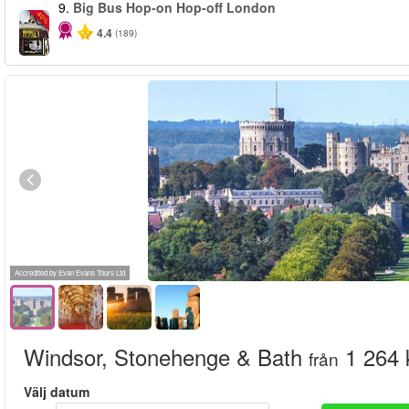
9.
Big Bus Hop-on Hop-off London
-40%
4.4
(189)
Accredited by Evan Evans Tours Ltd
Windsor, Stonehenge & Bath
1 264 
från
Välj datum