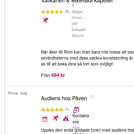
Vatikanen & Sixtinska kapellet
5
dagar
(5)
innan
ditt
bokade
datum.
När åker till Rom kan man bara inte missa att b
sevärdheterna med dess vackra konstsamling är ett
se till att boka dina så fort som möjligt!
494 kr
Från
Rome, Italy
Audiens hos Påven
(1)
Kontakta
oss
eller
Upplev den enda guidade turen med audiens hos 
skicka