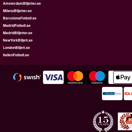
AmsterdamBiljetter.se
MilanoBiljetter.se
BarcelonaFotboll.se
MadridFotboll.se
MadridBiljetter.se
NewYorkBiljett.se
LondonBiljett.se
ItalienFotboll.se