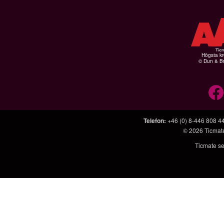
Högsta kr
© Dun & Br
Telefon
:
+46 (0) 8-446 808 4
© 2026
Ticmat
Ticmate se