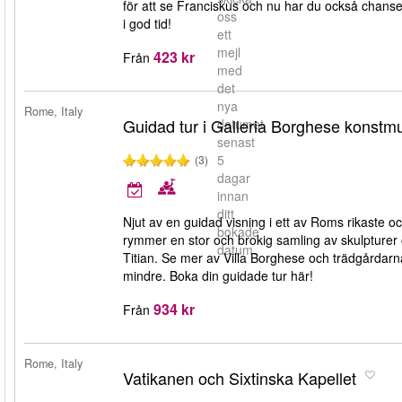
för att se Franciskus och nu har du också chansen! 
oss
i god tid!
ett
mejl
423 kr
Från
med
det
nya
Rome, Italy
Guidad tur i Galleria Borghese konstmu
datumet
senast
5
(3)
dagar
innan
ditt
Njut av en guidad visning i ett av Roms rikaste 
bokade
rymmer en stor och brokig samling av skulpture
datum.
Titian. Se mer av Villa Borghese och trädgårdar
mindre. Boka din guidade tur här!
934 kr
Från
Rome, Italy
Vatikanen och Sixtinska Kapellet