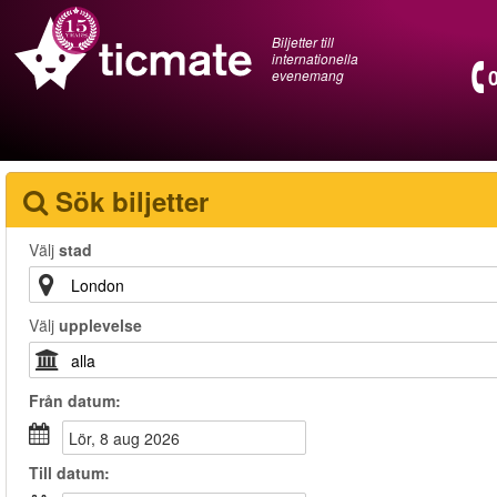
Biljetter till
internationella
evenemang
Sök biljetter
Välj
stad
Välj
upplevelse
Från
datum
:
lör, 8 aug 2026
Till
datum
: