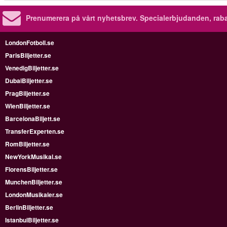
Prenumerera på vårt nyhetsbrev.
Specialerbjudanden, rab
LondonFotboll.se
ParisBiljetter.se
VenedigBiljetter.se
DubaiBiljetter.se
PragBiljetter.se
WienBiljetter.se
BarcelonaBiljett.se
TransferExperten.se
RomBiljetter.se
NewYorkMusikal.se
FlorensBiljetter.se
MunchenBiljetter.se
LondonMusikaler.se
BerlinBiljetter.se
IstanbulBiljetter.se