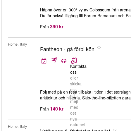
Häpna över en 360° vy av Colosseum från arenag
Du får också tillgång till Forum Romanum och Pa
390 kr
Från
Rome, Italy
Pantheon - gå förbi kön
Kontakta
oss
eller
skicka
oss
Följ med på en resa tillbaka i tiden i det stors
ett
arkitektur och historia. Skip-the-line-biljetten ga
mejl
med
140 kr
Från
det
nya
datumet
Rome, Italy
senast