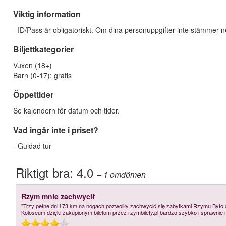
Viktig information
- ID/Pass är obligatoriskt. Om dina personuppgifter inte stämmer 
Biljettkategorier
Vuxen (18+)
Barn (0-17): gratis
Öppettider
Se kalendern för datum och tider.
Vad ingår inte i priset?
- Guidad tur
Riktigt bra:
4.0
– 1
omdömen
Rzym mnie zachwycił
"Trzy pełne dni i 73 km na nogach pozwoliły zachwycić się zabytkami Rzymu Był
Koloseum dzięki zakupionym biletom przez rzymbilety.pl bardzo szybko i sprawnie 