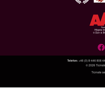
Högsta kr
© Dun & Br
Telefon
:
+46 (0) 8-446 808 4
© 2026
Ticmat
Ticmate se