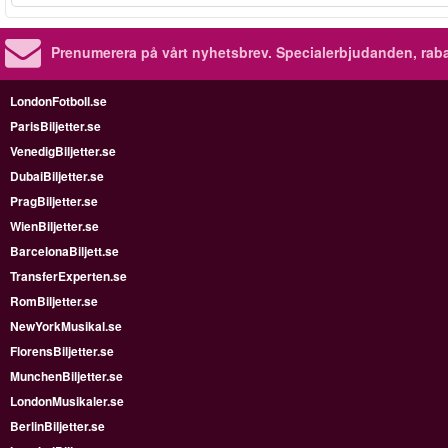
Prenumerera på vårt nyhetsbrev.
Specialerbjudanden, rab
LondonFotboll.se
ParisBiljetter.se
VenedigBiljetter.se
DubaiBiljetter.se
PragBiljetter.se
WienBiljetter.se
BarcelonaBiljett.se
TransferExperten.se
RomBiljetter.se
NewYorkMusikal.se
FlorensBiljetter.se
MunchenBiljetter.se
LondonMusikaler.se
BerlinBiljetter.se