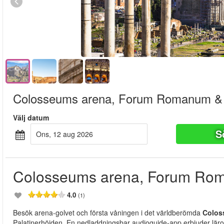
Colosseums arena, Forum Romanum & P
Välj datum
S
ons, 12 aug 2026
Colosseums arena, Forum Rom
4.0
(1)
Besök arena-golvet och första våningen i det världberömda
Colos
Palatinerhöjden. En nedladdningsbar audioguide-app erbjuder läro