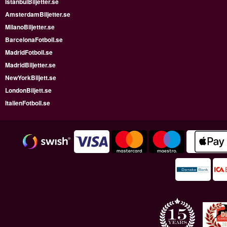
IstanbulBiljetter.se
AmsterdamBiljetter.se
MilanoBiljetter.se
BarcelonaFotboll.se
MadridFotboll.se
MadridBiljetter.se
NewYorkBiljett.se
LondonBiljett.se
ItalienFotboll.se