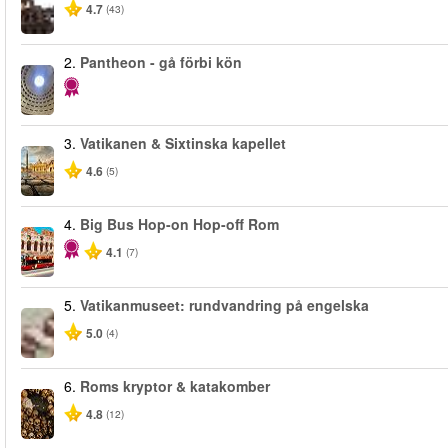
4.7
(43)
2.
Pantheon - gå förbi kön
3.
Vatikanen & Sixtinska kapellet
4.6
(5)
4.
Big Bus Hop-on Hop-off Rom
4.1
(7)
5.
Vatikanmuseet: rundvandring på engelska
5.0
(4)
6.
Roms kryptor & katakomber
4.8
(12)