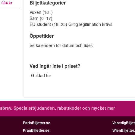
Biljettkategorier
1 034 kr
Vuxen (18+)
Barn (0–17)
EU-student (18–25) Giltig legitimation krävs
Öppettider
Se kalendern för datum och tider.
Vad ingår inte i priset?
-Guidad tur
sbrev.
Specialerbjudanden, rabattkoder och mycket mer
ParisBiljetter.se
VenedigBiljet
PragBiljetter.se
WienBiljetter