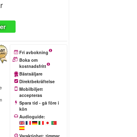
r
ter
Fri avbokning
Boka om
kostnadsfritt
Bästsäljare
Direktbekräftelse
e
Mobilbiljett
accepteras
en
Spara tid - gå före i
kön
Audioguide:
Varaktighet
:
timmar