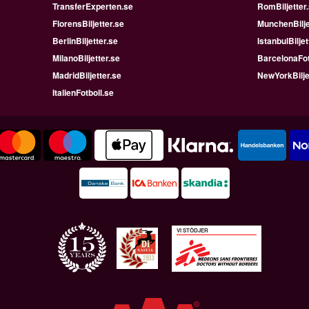
TransferExperten.se
RomBiljetter
FlorensBiljetter.se
MunchenBilje
BerlinBiljetter.se
IstanbulBiljet
MilanoBiljetter.se
BarcelonaFot
MadridBiljetter.se
NewYorkBilje
ItalienFotboll.se
VI STÖDJER