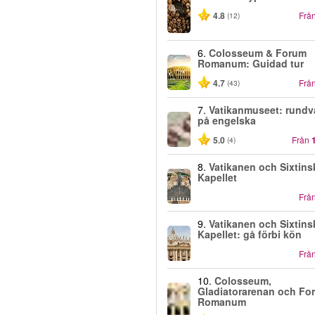
4.8
Frå
(12)
6.
Colosseum & Forum
Romanum: Guidad tur
4.7
Frå
(43)
7.
Vatikanmuseet: rundv
på engelska
5.0
Från
(4)
8.
Vatikanen och Sixtins
Kapellet
Frå
9.
Vatikanen och Sixtins
Kapellet: gå förbi kön
Frå
10.
Colosseum,
Gladiatorarenan och Fo
Romanum