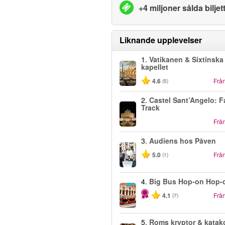
+4 miljoner sålda biljet
Liknande upplevelser
1.
Vatikanen & Sixtinska
kapellet
4.6
Frå
(5)
2.
Castel Sant’Angelo: F
Track
Frå
3.
Audiens hos Påven
5.0
Frå
(1)
4.
Big Bus Hop-on Hop-
4.1
Frå
(7)
5.
Roms kryptor & kata