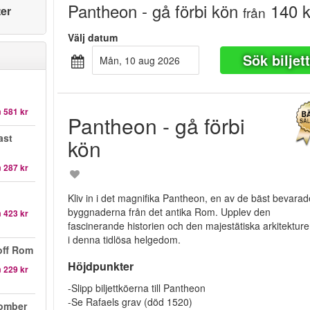
Pantheon - gå förbi kön
140 k
ter
från
Välj datum
Sök biljet
mån, 10 aug 2026
n
581 kr
Pantheon - gå förbi
ast
kön
n
287 kr
Kliv in i det magnifika Pantheon, en av de bäst bevarad
byggnaderna från det antika Rom. Upplev den
n
423 kr
fascinerande historien och den majestätiska arkitektur
i denna tidlösa helgedom.
off Rom
Höjdpunkter
n
229 kr
-Slipp biljettköerna till Pantheon
-Se Rafaels grav (död 1520)
komber