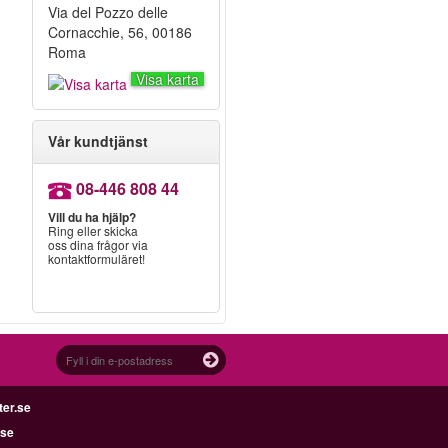
Via del Pozzo delle
Cornacchie, 56, 00186
Roma
Visa karta
Vår kundtjänst
08-446 808 44
Vill du ha hjälp?
Ring eller skicka
oss dina frågor via
kontaktformuläret!
ter.se
.se