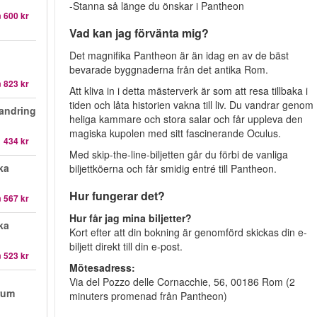
-Stanna så länge du önskar i Pantheon
n
600 kr
Vad kan jag förvänta mig?
Det magnifika Pantheon är än idag en av de bäst
bevarade byggnaderna från det antika Rom.
n
823 kr
Att kliva in i detta mästerverk är som att resa tillbaka i
tiden och låta historien vakna till liv. Du vandrar genom
andring
heliga kammare och stora salar och får uppleva den
magiska kupolen med sitt fascinerande Oculus.
1 434 kr
Med skip-the-line-biljetten går du förbi de vanliga
ka
biljettköerna och får smidig entré till Pantheon.
Hur fungerar det?
n
567 kr
Hur får jag mina biljetter?
ka
Kort efter att din bokning är genomförd skickas din e-
biljett direkt till din e-post.
n
523 kr
Mötesadress:
Via del Pozzo delle Cornacchie, 56, 00186 Rom (2
rum
minuters promenad från Pantheon)