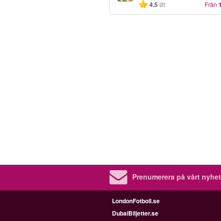
4.5
Från
(2)
Prenumerera på vårt nyhet
LondonFotboll.se
DubaiBiljetter.se