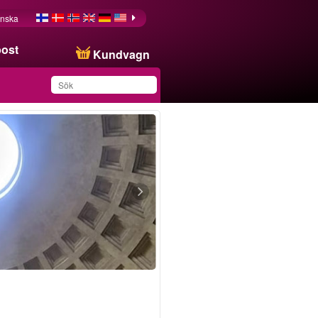
nska
post
Kundvagn
Du har sparat produkten
i din lista