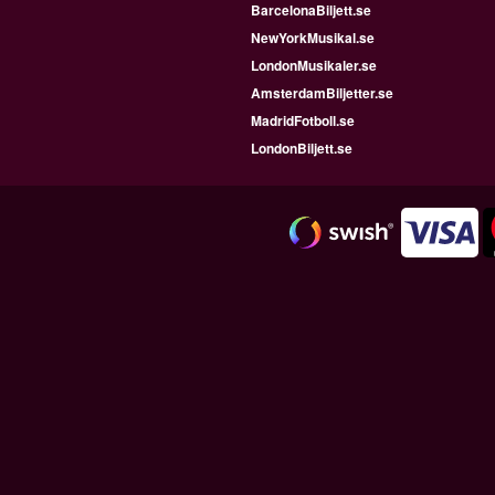
BarcelonaBiljett.se
NewYorkMusikal.se
LondonMusikaler.se
AmsterdamBiljetter.se
MadridFotboll.se
LondonBiljett.se