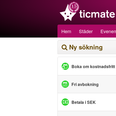
Hem
Städer
Evene
Ny sökning
Boka om kostnadsfritt
Fri avbokning
Betala i SEK