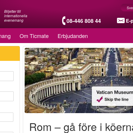
Sve
Biljetter till
internationella
08-446 808 44
E-
evenemang
mang
Om Ticmate
Erbjudanden
Rom – gå före i köern