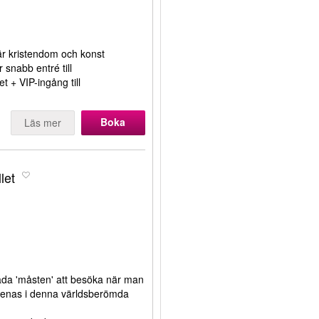
är kristendom och konst
 snabb entré till
t + VIP-ingång till
Boka
Läs mer
let
båda 'måsten' att besöka när man
förenas i denna världsberömda