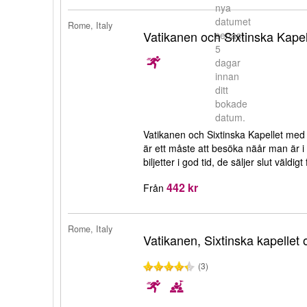
nya
datumet
Rome, Italy
Vatikanen och Sixtinska Kapell
senast
5
dagar
innan
ditt
bokade
datum.
Vatikanen och Sixtinska Kapellet med 
är ett måste att besöka näår man är i 
biljetter i god tid, de säljer slut väldigt 
442 kr
Från
Rome, Italy
Vatikanen, Sixtinska kapellet
(3)