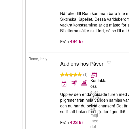
När åker till Rom kan man bara inte 
Sixtinska Kapellet. Dessa världsber
vackra konstsamling är ett måste för 
Biljetterna säljer slut fort, så se till a
494 kr
Från
Rome, Italy
Audiens hos Påven
(1)
Kontakta
oss
eller
Upplev den enda guidade turen med 
skicka
pilgrimer från hela världen samlas va
oss
och nu har du också chansen! Det är s
ett
se till att boka dina biljetter i god tid!
mejl
med
423 kr
Från
det