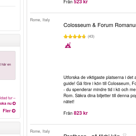
523 kr
Från
Rome, Italy
Colosseum & Forum Romanum
(43)
t här en
Utforska de viktigaste platserna i de
guide! Gå före i kön till Colosseum,
- du spenderar mindre tid i kö och mer t
Rom. Säkra dina biljetter till denna po
dad tur
–
nätet!
oka nu
Fler
823 kr
Från
Rome, Italy