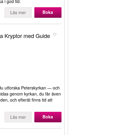
oka i god tid.
Boka
Läs mer
iga Kryptor med Guide
du utforska Peterskyrkan — och
guidas genom kyrkan, du får även
den, och efteråt finns tid att
Boka
Läs mer