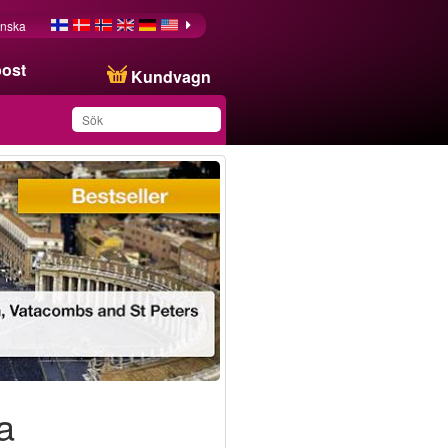
nska
post
Kundvagn
Du har sparat produkten
i din lista
a