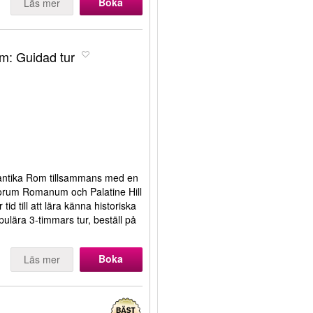
Boka
Läs mer
: Guidad tur
t antika Rom tillsammans med en
 Forum Romanum och Palatine Hill
id till att lära känna historiska
pulära 3-timmars tur, beställ på
Boka
Läs mer