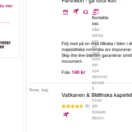
Pantheon - gå förbi kön
äs mer
Kontakta
oss
eller
skicka
oss
Följ med på en resa tillbaka i tiden i
ett
majestätiska romerska arv imponerar m
mejl
Skip-the-line-biljetten garanterar smidi
med
monument.
det
nya
140 kr
Från
datumet
senast
5
Rome, Italy
Vatikanen & Sixtinska kapelle
dagar
innan
ditt
(5)
bokade
datum.