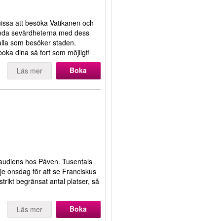
missa att besöka Vatikanen och
ömda sevärdheterna med dess
alla som besöker staden.
tt boka dina så fort som möjligt!
Boka
Läs mer
audiens hos Påven. Tusentals
rje onsdag för att se Franciskus
trikt begränsat antal platser, så
Boka
Läs mer