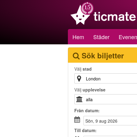
Hem
Städer
Evene
Sök biljetter
Välj
stad
Välj
upplevelse
Från
datum
:
sön, 9 aug 2026
Till
datum
: