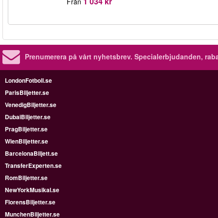
1 034 kr
Från
Prenumerera på vårt nyhetsbrev.
Specialerbjudanden, rab
LondonFotboll.se
ParisBiljetter.se
VenedigBiljetter.se
DubaiBiljetter.se
PragBiljetter.se
WienBiljetter.se
BarcelonaBiljett.se
TransferExperten.se
RomBiljetter.se
NewYorkMusikal.se
FlorensBiljetter.se
MunchenBiljetter.se