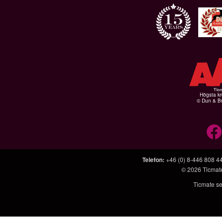
Högsta kr
© Dun & Br
Telefon
:
+46 (0) 8-446 808 4
© 2026
Ticmat
Ticmate se