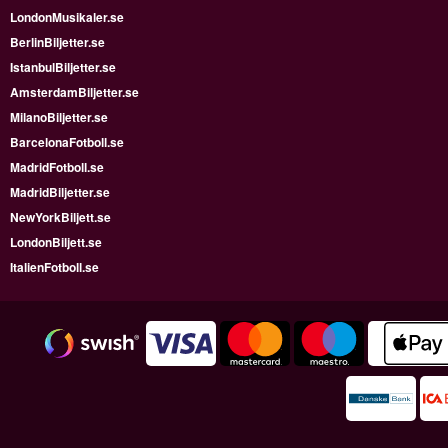
LondonMusikaler.se
BerlinBiljetter.se
IstanbulBiljetter.se
AmsterdamBiljetter.se
MilanoBiljetter.se
BarcelonaFotboll.se
MadridFotboll.se
MadridBiljetter.se
NewYorkBiljett.se
LondonBiljett.se
ItalienFotboll.se