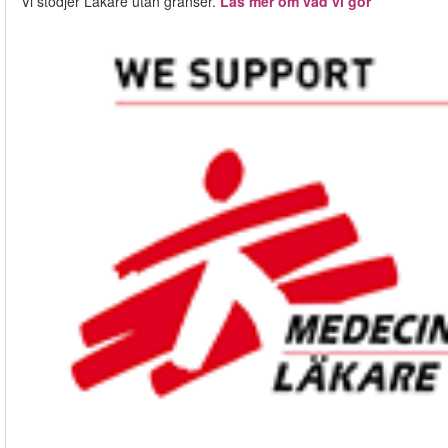
Vi stödjer Läkare utan gränser.
Läs mer om vad vi gör