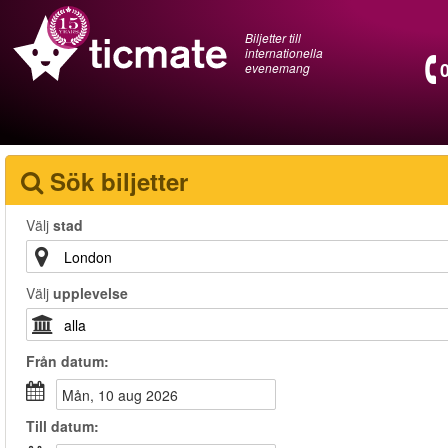
Biljetter till
internationella
evenemang
Sök biljetter
Välj
stad
Välj
upplevelse
Från
datum
:
mån, 10 aug 2026
Till
datum
: