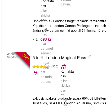
Kontakta
datum.
oss
eller
skicka
oss
Upplev tre av Londons högst rankade familjeat
ett
Köp ditt 3-i-1 London Combo Package online och spa
mejl
ändra själv datum och tid upp till 24 timmar före 
med
693 kr
det
Från
nya
datumet
senast
-60%
London, United
5-in-1: London Magical Pass
Kingdom
5
dagar
(355)
innan
Kontakta
ditt
oss
bokade
eller
datum.
skicka
oss
ett
Exklusivt paketerbjudande spara 60% på biljette
mejl
Tussauds, SEA LIFE London Aquarium, Shrek's Ad
med