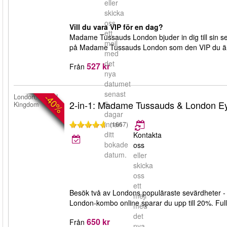
eller
skicka
oss
Vill du vara VIP för en dag?
ett
Madame Tussauds London bjuder in dig till sin 
mejl
på Madame Tussauds London som den VIP du är
med
det
527 kr
Från
nya
datumet
senast
-40%
London, United
2-in-1: Madame Tussauds & London E
5
Kingdom
dagar
innan
(1667)
ditt
Kontakta
bokade
oss
datum.
eller
skicka
oss
ett
Besök två av Londons populäraste sevärdheter
mejl
London-kombo online sparar du upp till 20%. Full f
med
det
650 kr
Från
nya