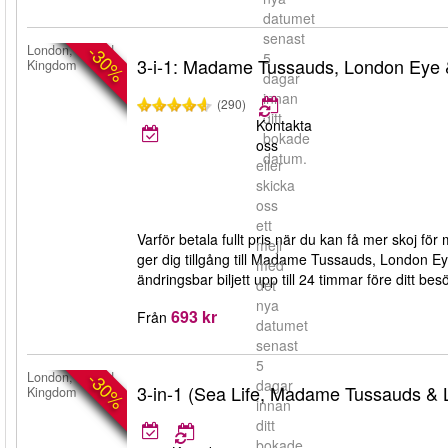
datumet
senast
-30%
London, United
5
3-i-1: Madame Tussauds, London Eye
Kingdom
dagar
innan
(290)
ditt
Kontakta
bokade
oss
datum.
eller
skicka
oss
ett
Varför betala fullt pris när du kan få mer skoj fö
mejl
ger dig tillgång till Madame Tussauds, London E
med
ändringsbar biljett upp till 24 timmar före ditt bes
det
nya
693 kr
Från
datumet
senast
5
-30%
London, United
dagar
3-in-1 (Sea Life, Madame Tussauds &
Kingdom
innan
ditt
bokade