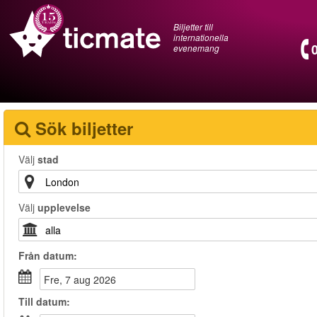
Biljetter till
internationella
evenemang
Sök biljetter
Välj
stad
Välj
upplevelse
Från
datum
:
fre, 7 aug 2026
Till
datum
: