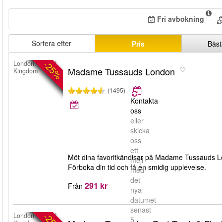
Fri avbokning
Sortera efter
Pris
Bäst
-25%
London, United
Madame Tussauds London
Kingdom
(1495)
Kontakta
oss
eller
skicka
oss
ett
Möt dina favoritkändisar på Madame Tussauds Lon
mejl
Förboka din tid och få en smidig upplevelse.
med
det
291 kr
Från
nya
datumet
senast
London, United
5