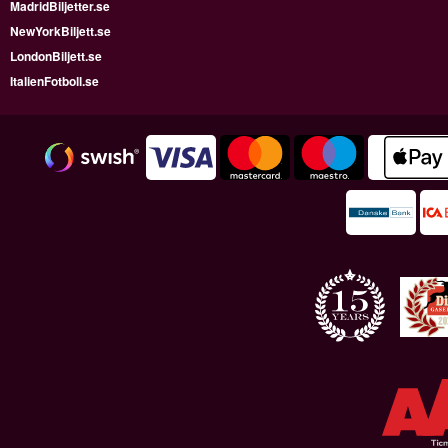
MadridBiljetter.se
NewYorkBiljett.se
LondonBiljett.se
ItalienFotboll.se