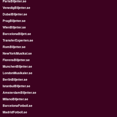
ParisBiljetter.se
VenedigBiljetter.se
DubaiBiljetter.se
PragBiljetter.se
WienBiljetter.se
BarcelonaBiljett.se
TransferExperten.se
RomBiljetter.se
NewYorkMusikal.se
FlorensBiljetter.se
MunchenBiljetter.se
LondonMusikaler.se
BerlinBiljetter.se
IstanbulBiljetter.se
AmsterdamBiljetter.se
MilanoBiljetter.se
BarcelonaFotboll.se
MadridFotboll.se