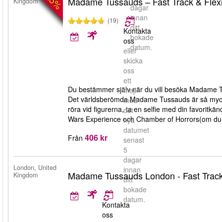
-25%
Madame Tussauds – Fast Track & Flexibe
Kingdom
dagar
innan
(19)
ditt
Kontakta
bokade
oss
datum.
eller
skicka
oss
ett
Du bestämmer själv när du vill besöka Madame T
mejl
Det världsberömda Madame Tussauds är så mycke
med
röra vid figurerna, ta en selfie med din favoritk
det
Wars Experience och Chamber of Horrors(om du 
nya
datumet
406 kr
Från
senast
5
dagar
London, United
innan
Madame Tussauds London - Fast Trac
Kingdom
ditt
bokade
datum.
Kontakta
oss