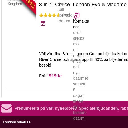
-30%
3-in-1: Cruise, London Eye & Madame
innan
Kingdom
ditt
bokade
(786)
datum.
Kontakta
oss
eller
skicka
oss
ett
Välj vårt fina 3-in-1 London Combo biljettpaket 
mejl
River Cruise och spara upp till 30% på biljetterna, F
med
besök!
det
nya
919 kr
Från
datumet
senast
5
dagar
innan
ditt
Prenumerera på vårt nyhetsbrev.
Specialerbjudanden, rab
bokade
datum.
LondonFotboll.se