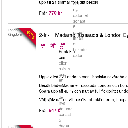
upp till 24 timmar före ditt besök!
det
nya
770 kr
Från
datumet
senast
5
-40%
London, United
dagar
2-in-1: Madame Tussauds & London Ey
Kingdom
innan
ditt
bokade
Kontakta
datum.
oss
eller
skicka
oss
Upplev två av Londons mest ikoniska sevärdheter
ett
Besök både Madame Tussauds London och London E
mejl
Spara upp till 40 % och njut av full flexibilitet und
med
det
Välj själv när du vill besöka attraktionerna, hopp
nya
datumet
847 kr
Från
senast
5
dagar
London, United