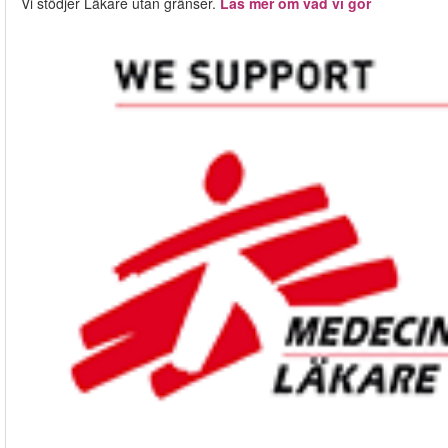
Vi stödjer Läkare utan gränser.
Läs mer om vad vi gör