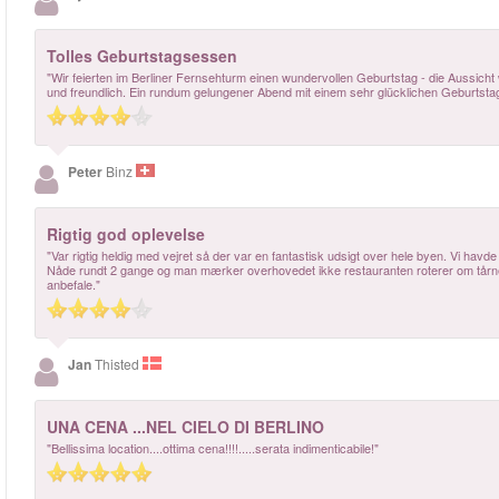
Tolles Geburtstagsessen
"Wir feierten im Berliner Fernsehturm einen wundervollen Geburtstag - die Aussich
und freundlich. Ein rundum gelungener Abend mit einem sehr glücklichen Geburtsta
Peter
Binz
Rigtig god oplevelse
"Var rigtig heldig med vejret så der var en fantastisk udsigt over hele byen. Vi havde be
Nåde rundt 2 gange og man mærker overhovedet ikke restauranten roterer om tårnet
anbefale."
Jan
Thisted
UNA CENA ...NEL CIELO DI BERLINO
"Bellissima location....ottima cena!!!!.....serata indimenticabile!"