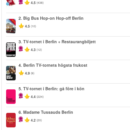
4.5
(438)
2.
Big Bus Hop-on Hop-off Berlin
-40%
4.5
(10)
3.
TV-tornet i Berlin + Restaurangbiljett
4.3
(12)
4.
Berlin TV-tornets högsta frukost
4.9
(9)
5.
TV-tornet i Berlin: gå före i kön
4.4
(224)
6.
Madame Tussauds Berlin
4.2
(20)