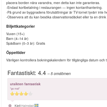
placera borden nära varandra, men detta kan inte garanteras.
-Endast kortbetalning i restaurangen — ingen kontanthantering.
-På grund av byggnadens förutsättningar är TV-tornet tyvärr inte h
-Observera att du kan besöka observationsdäcket eller ta en drin
Biljettkategorier
Vuxen (15+)
Barn (4–14 år)
Spädbarn (0–3 år): Gratis
Öppettider
Vänligen kontrollera bokningskalendern för tillgängliga datum och t
Fantastiskt:
4.4
– 5
omdömen
utsikten fantastisk
"go mat"
Kjell
Halmstad