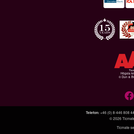
Högsta kr
© Dun & Br
Telefon
:
+46 (0) 8-446 808 4
© 2026
Ticmat
Ticmate se