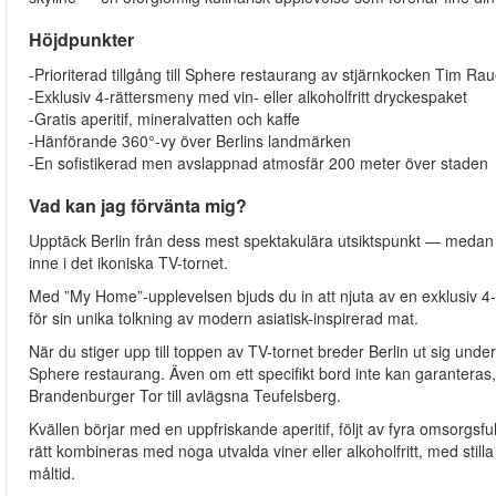
Höjdpunkter
-Prioriterad tillgång till Sphere restaurang av stjärnkocken Tim Ra
-Exklusiv 4-rättersmeny med vin- eller alkoholfritt dryckespaket
-Gratis aperitif, mineralvatten och kaffe
-Hänförande 360°-vy över Berlins landmärken
-En sofistikerad men avslappnad atmosfär 200 meter över staden
Vad kan jag förvänta mig?
Upptäck Berlin från dess mest spektakulära utsiktspunkt — medan
inne i det ikoniska TV-tornet.
Med ”My Home”-upplevelsen bjuds du in att njuta av en exklusiv 
för sin unika tolkning av modern asiatisk-inspirerad mat.
När du stiger upp till toppen av TV-tornet breder Berlin ut sig unde
Sphere restaurang. Även om ett specifikt bord inte kan garanteras
Brandenburger Tor till avlägsna Teufelsberg.
Kvällen börjar med en uppfriskande aperitif, följt av fyra omsorgsfu
rätt kombineras med noga utvalda viner eller alkoholfritt, med still
måltid.