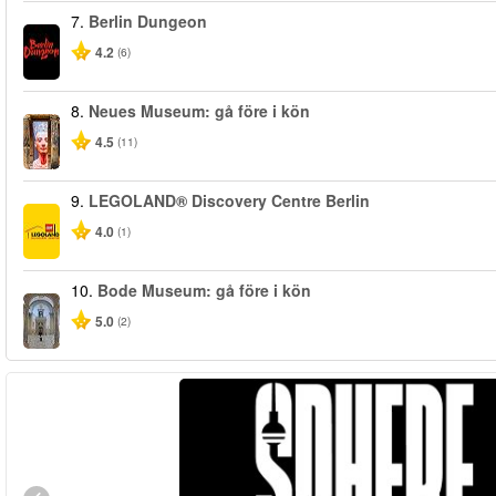
7.
Berlin Dungeon
4.2
(6)
8.
Neues Museum: gå före i kön
4.5
(11)
9.
LEGOLAND® Discovery Centre Berlin
4.0
(1)
10.
Bode Museum: gå före i kön
5.0
(2)