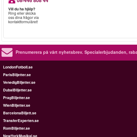
08-446 808 44
Vill du ha hjälp?
Ring eller skicka
oss dina frågor via
kontaktformuläret!
Prenumerera på vårt nyhetsbrev.
Specialerbjudanden, rab
LondonFotboll.se
ParisBiljetter.se
VenedigBiljetter.se
DubaiBiljetter.se
PragBiljetter.se
WienBiljetter.se
BarcelonaBiljett.se
TransferExperten.se
RomBiljetter.se
NewYorkMusikal.se