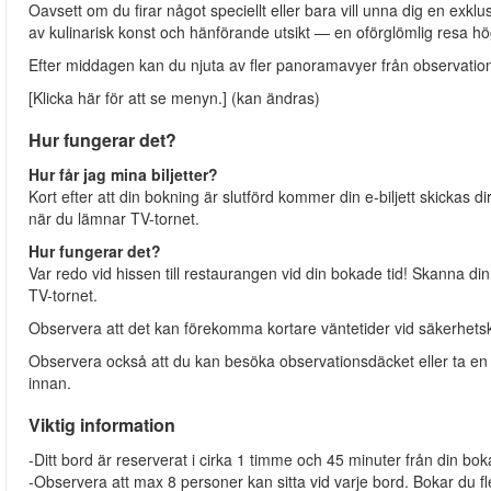
Oavsett om du firar något speciellt eller bara vill unna dig en ex
av kulinarisk konst och hänförande utsikt — en oförglömlig resa hö
Efter middagen kan du njuta av fler panoramavyer från observations
[Klicka här för att se menyn.] (kan ändras)
Hur fungerar det?
Hur får jag mina biljetter?
Kort efter att din bokning är slutförd kommer din e-biljett skickas d
när du lämnar TV-tornet.
Hur fungerar det?
Var redo vid hissen till restaurangen vid din bokade tid! Skanna din 
TV-tornet.
Observera att det kan förekomma kortare väntetider vid säkerhetsk
Observera också att du kan besöka observationsdäcket eller ta en
innan.
Viktig information
-Ditt bord är reserverat i cirka 1 timme och 45 minuter från din bok
-Observera att max 8 personer kan sitta vid varje bord. Bokar du fl