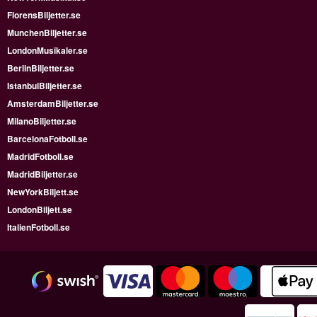
FlorensBiljetter.se
MunchenBiljetter.se
LondonMusikaler.se
BerlinBiljetter.se
IstanbulBiljetter.se
AmsterdamBiljetter.se
MilanoBiljetter.se
BarcelonaFotboll.se
MadridFotboll.se
MadridBiljetter.se
NewYorkBiljett.se
LondonBiljett.se
ItalienFotboll.se