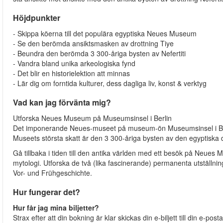
Höjdpunkter
- Skippa köerna till det populära egyptiska Neues Museum
- Se den berömda ansiktsmasken av drottning Tiye
- Beundra den berömda 3 300-åriga bysten av Nefertiti
- Vandra bland unika arkeologiska fynd
- Det blir en historielektion att minnas
- Lär dig om forntida kulturer, dess dagliga liv, konst & verktyg
Vad kan jag förvänta mig?
Utforska Neues Museum på Museumsinsel i Berlin
Det imponerande Neues-museet på museum-ön Museumsinsel i Berl
Museets största skatt är den 3 300-åriga bysten av den egyptiska d
Gå tillbaka i tiden till den antika världen med ett besök på Neues
mytologi. Utforska de två (lika fascinerande) permanenta utstä
Vor- und Frühgeschichte.
Hur fungerar det?
Hur får jag mina biljetter?
Strax efter att din bokning är klar skickas din e-biljett till din e-pos