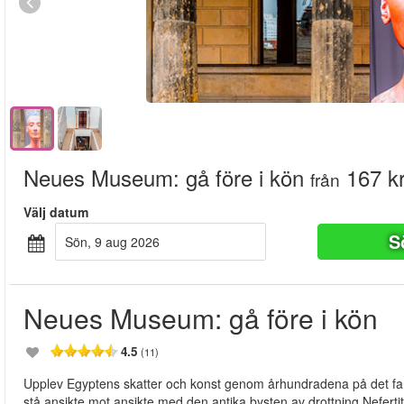
Neues Museum: gå före i kön
167 k
från
Välj datum
S
sön, 9 aug 2026
Neues Museum: gå före i kön
4.5
(11)
Upplev Egyptens skatter och konst genom århundradena på det fa
stå ansikte mot ansikte med den antika bysten av drottning Nefert