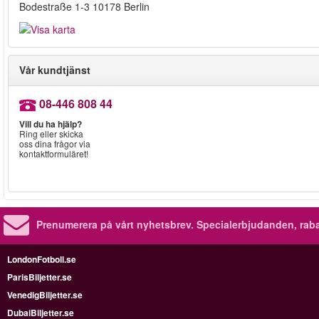
Bodestraße 1-3 10178 Berlin
Vår kundtjänst
08-446 808 44
Vill du ha hjälp?
Ring eller skicka
oss dina frågor via
kontaktformuläret!
Prenumerera på vårt nyhetsbrev.
Specialerbjudanden, rab
LondonFotboll.se
ParisBiljetter.se
VenedigBiljetter.se
DubaiBiljetter.se