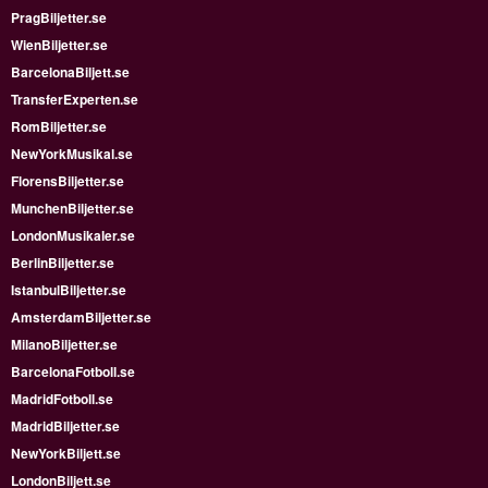
PragBiljetter.se
WienBiljetter.se
BarcelonaBiljett.se
TransferExperten.se
RomBiljetter.se
NewYorkMusikal.se
FlorensBiljetter.se
MunchenBiljetter.se
LondonMusikaler.se
BerlinBiljetter.se
IstanbulBiljetter.se
AmsterdamBiljetter.se
MilanoBiljetter.se
BarcelonaFotboll.se
MadridFotboll.se
MadridBiljetter.se
NewYorkBiljett.se
LondonBiljett.se