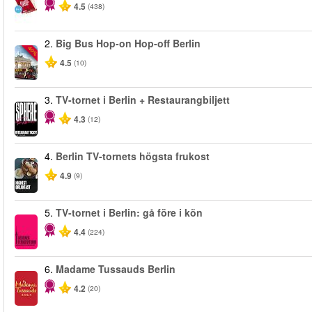
4.5
(438)
2.
Big Bus Hop-on Hop-off Berlin
-40%
4.5
(10)
3.
TV-tornet i Berlin + Restaurangbiljett
4.3
(12)
4.
Berlin TV-tornets högsta frukost
4.9
(9)
5.
TV-tornet i Berlin: gå före i kön
4.4
(224)
6.
Madame Tussauds Berlin
4.2
(20)