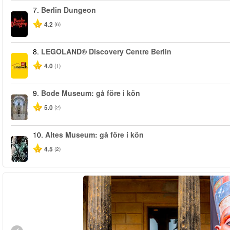
7.
Berlin Dungeon
4.2
(6)
8.
LEGOLAND® Discovery Centre Berlin
4.0
(1)
9.
Bode Museum: gå före i kön
5.0
(2)
10.
Altes Museum: gå före i kön
4.5
(2)