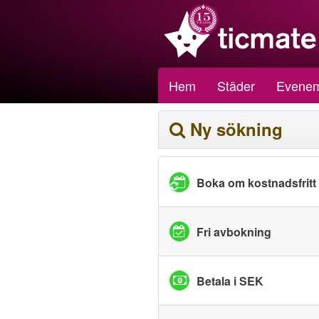
Hem
Städer
Evene
Ny sökning
Boka om kostnadsfritt
Fri avbokning
Betala i SEK