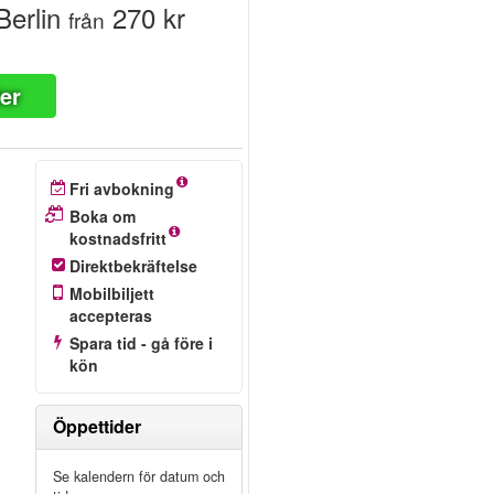
erlin
270 kr
från
ter
Fri avbokning
Boka om
kostnadsfritt
Direktbekräftelse
Mobilbiljett
accepteras
Spara tid - gå före i
kön
Öppettider
Se kalendern för datum och