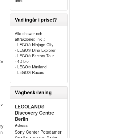
tider.
Vad ingår i priset?
Alla shower och
attraktioner, inkl.:
- LEGO® Ninjago City
- LEGO® Dino Explorer
- LEGO® Factory Tour
ör
- 4D bio
- LEGO® Miniland
- LEGO® Racers
Vägbeskrivning
av
LEGOLAND®
Discovery Centre
Berlin
ry
Adress
Sony Center Potsdamer
rn