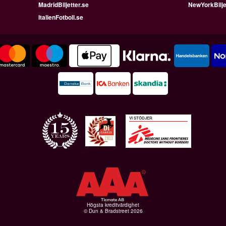
MadridBiljetter.se
NewYorkBilje
ItalienFotboll.se
VI STÖDJER
Högsta kreditvärdighet
© Dun & Bradstreet 2026