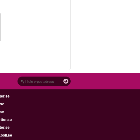
ter.se
.se
.se
tter.se
ter.se
boll.se