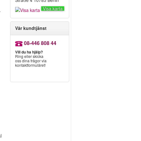
Straße 4 10785 Berlin
Visa karta
,
!
Vår kundtjänst
08-446 808 44
Vill du ha hjälp?
Ring eller skicka
oss dina frågor via
kontaktformuläret!
-
l