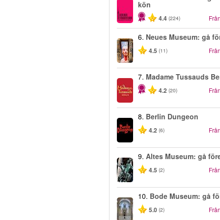
kön
4.4
Frå
(224)
6.
Neues Museum: gå för
4.5
Frå
(11)
7.
Madame Tussauds Ber
4.2
Frå
(20)
8.
Berlin Dungeon
4.2
Frå
(6)
9.
Altes Museum: gå före
4.5
Frå
(2)
10.
Bode Museum: gå för
5.0
Frå
(2)