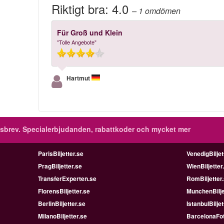
Riktigt bra:
4.0
– 1
omdömen
Für Groß und Klein
"Tolle Angebote"
Hartmut
sbrev.
Specialerbjudanden, rabattkoder och mycket mer
ParisBiljetter.se
VenedigBiljet
PragBiljetter.se
WienBiljetter
TransferExperten.se
RomBiljetter
FlorensBiljetter.se
MunchenBilje
BerlinBiljetter.se
IstanbulBiljet
MilanoBiljetter.se
BarcelonaFot