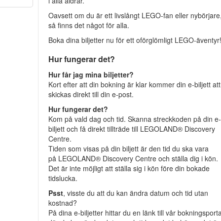
i alla åldrar.
Oavsett om du är ett livslångt LEGO-fan eller nybörjare
så finns det något för alla.
Boka dina biljetter nu för ett oförglömligt LEGO-äventyr
Hur fungerar det?
Hur får jag mina biljetter?
Kort efter att din bokning är klar kommer din e-biljett att
skickas direkt till din e-post.
Hur fungerar det?
Kom på vald dag och tid. Skanna streckkoden på din e
biljett och få direkt tillträde till LEGOLAND® Discovery
Centre.
Tiden som visas på din biljett är den tid du ska vara
på LEGOLAND® Discovery Centre och ställa dig i kön.
Det är inte möjligt att ställa sig i kön före din bokade
tidslucka.
Psst
, visste du att du kan ändra datum och tid utan
kostnad?
På dina e-biljetter hittar du en länk till vår bokningsporta