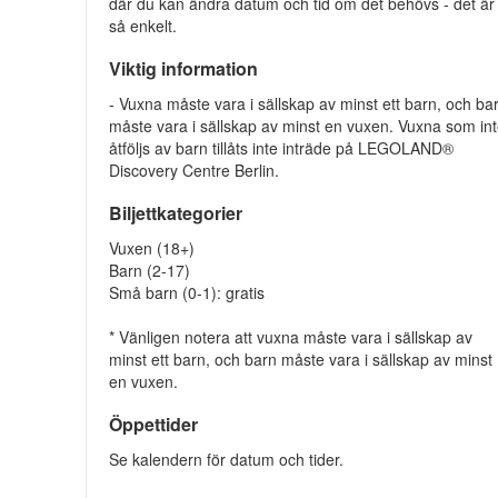
där du kan ändra datum och tid om det behövs - det är
så enkelt.
Viktig information
- Vuxna måste vara i sällskap av minst ett barn, och ba
måste vara i sällskap av minst en vuxen. Vuxna som in
åtföljs av barn tillåts inte inträde på LEGOLAND®
Discovery Centre Berlin.
Biljettkategorier
Vuxen (18+)
Barn (2-17)
Små barn (0-1): gratis
* Vänligen notera att vuxna måste vara i sällskap av
minst ett barn, och barn måste vara i sällskap av minst
en vuxen.
Öppettider
Se kalendern för datum och tider.