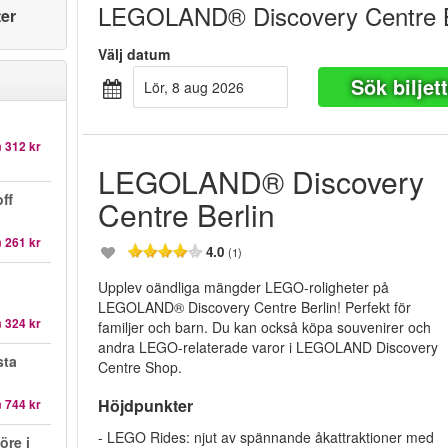
LEGOLAND® Discovery Centre B
ter
Välj datum
Sök biljet
lör, 8 aug 2026
n
312 kr
LEGOLAND® Discovery
ff
Centre Berlin
n
261 kr
4.0
(1)
Upplev oändliga mängder LEGO-roligheter på
LEGOLAND® Discovery Centre Berlin! Perfekt för
n
324 kr
familjer och barn. Du kan också köpa souvenirer och
andra LEGO-relaterade varor i LEGOLAND Discovery
sta
Centre Shop.
Höjdpunkter
n
744 kr
- LEGO Rides: njut av spännande åkattraktioner med
öre i