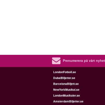
Prenumerera på vårt nyhet
LondonFotboll.se
DubaiBiljetter.se
BarcelonaBiljett.se
NewYorkMusikal.se
LondonMusikaler.se
AmsterdamBiljetter.se