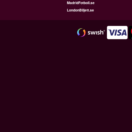
MadridFotboll.se
LondonBiljett.se