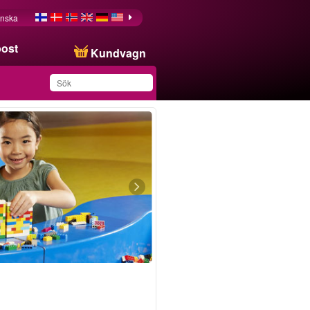
nska
post
Kundvagn
Du har sparat produkten
i din lista