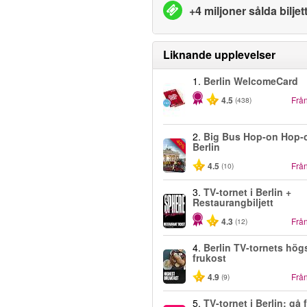
+4 miljoner sålda biljet
Liknande upplevelser
1.
Berlin WelcomeCard
4.5
Frå
(438)
2.
Big Bus Hop-on Hop-o
-40%
Berlin
4.5
Frå
(10)
3.
TV-tornet i Berlin +
Restaurangbiljett
4.3
Frå
(12)
4.
Berlin TV-tornets hög
frukost
4.9
Frå
(9)
5.
TV-tornet i Berlin: gå f