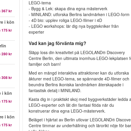
LEGO-tema
- Bygg & Lek: skapa dina egna mästerverk
n
367 kr
- MINILAND: utforska Berlins landmärken i LEGO-form
- 4D bio: upplev roliga LEGO-filmer i 4D
e i kön
- LEGO workshops: lär dig nya byggtekniker från
n
175 kr
experter
Vad kan jag förvänta mig?
lin
Släpp loss din kreativitet på LEGOLAND® Discovery
n
280 kr
Centre Berlin, den ultimata inomhus-LEGO-lekplatsen f
familjer och barn!
Med en mängd interaktiva attraktioner kan du utforska
n
308 kr
åkturer med LEGO-tema, se spännande 4D-filmer och
beundra Berlins ikoniska landmärken återskapade i
fantastisk detalj i MINILAND.
 i kön
Kasta dig in i praktiskt skoj med byggverkstäder ledda 
n
175 kr
LEGO-experter och låt din fantasi flöda när du
konstruerar dina egna LEGO-mästerverk.
e i kön
Beläget i hjärtat av Berlin utlovar LEGOLAND® Discove
n
175 kr
Centre timmar av underhållning och lärorikt nöje för ba