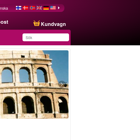
nska
post
Kundvagn
Du har sparat produkten
i din lista