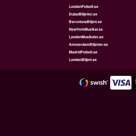
LondonFotboll.se
DubaiBiljetter.se
BarcelonaBiljett.se
NewYorkMusikal.se
LondonMusikaler.se
AmsterdamBiljetter.se
MadridFotboll.se
LondonBiljett.se