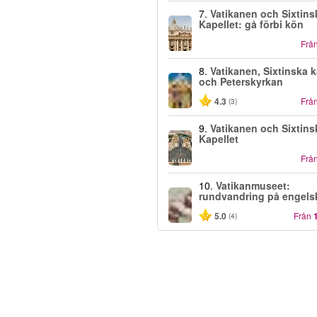
7.
Vatikanen och Sixtins
Kapellet: gå förbi kön
Frå
8.
Vatikanen, Sixtinska k
och Peterskyrkan
4.3
Frå
(3)
9.
Vatikanen och Sixtins
Kapellet
Frå
10.
Vatikanmuseet:
rundvandring på engels
5.0
Från
(4)