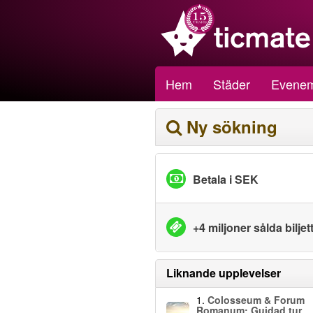
Hem
Städer
Evene
Ny sökning
Betala i SEK
+4 miljoner sålda biljet
Liknande upplevelser
1.
Colosseum & Forum
Romanum: Guidad tur