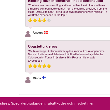
Exciting tour, informative - need better audio
"The tour was very exciting and informative. I and others with me
struggled with bad audio quality from the earplug provided from the
guide. Difficult to hear - bring your own headphone with minijack - it
will lift the experience to the top!"
Anders
Opastettu kierros
"Meillä oli huippu kolmen nähtävyyden kombo, koska oppaamme
Bianca oli niin ammattitaitoinen. Häntä oli ilo kuunnella ja hän tiesi
Colosseumin, Fonumin ja yleensäkin Rooman historiasta
täydellisesti."
Minna
sbrev.
Specialerbjudanden, rabattkoder och mycket mer