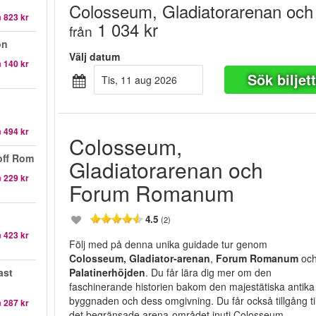
Colosseum, Gladiatorarenan o
n
823 kr
1 034 kr
från
ön
Välj datum
n
140 kr
Sök biljet
tis, 11 aug 2026
n
494 kr
Colosseum,
off Rom
Gladiatorarenan och
n
229 kr
Forum Romanum
4.5
(2)
n
423 kr
Följ med på denna unika guidade tur genom
Colosseum, Gladiator-arenan
,
Forum Romanum
oc
ast
Palatinerhöjden
. Du får lära dig mer om den
faschinerande historien bakom den majestätiska antika
byggnaden och dess omgivning. Du får också tillgång til
n
287 kr
det begränsade arena-området inuti Colosseum.