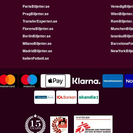
ParisBiljetter.se
VenedigBiljet
PragBiljetter.se
WienBiljetter
TransferExperten.se
RomBiljetter
FlorensBiljetter.se
MunchenBilje
BerlinBiljetter.se
IstanbulBiljet
MilanoBiljetter.se
BarcelonaFot
MadridBiljetter.se
NewYorkBilje
ItalienFotboll.se
VI STÖDJER