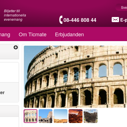
Sve
Biljetter till
internationella
08-446 808 44
E-
evenemang
mang
Om Ticmate
Erbjudanden
ter