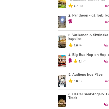
4.7
Frå
(43)
2.
Pantheon - gå förbi k
Frå
3.
Vatikanen & Sixtinska
kapellet
4.6
Frå
(5)
4.
Big Bus Hop-on Hop-
4.1
Frå
(7)
5.
Audiens hos Påven
5.0
Frå
(1)
6.
Castel Sant’Angelo: F
Track
Frå