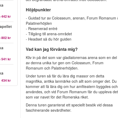
ka
Höjdpunkter
n
442 kr
- Guidad tur av Colosseum, arenan, Forum Romanum 
Palatinerhöjden
apellet
- Reserverad entré
- Tillgång till arena-området
n
802 kr
- Headset så du hör guiden
ka
Vad kan jag förvänta mig?
Kliv in på det som var gladiatorernas arena som en del
n
541 kr
av denna unika tur gen om Colosseum, Forum
Romanum och Palatinerhöjden.
ka
Under turen så får du lära dig massor om detta
1 434 kr
magnifika, antika lanmärke och allt som omger det. Du
kommer att få lära dig om hur amfiteatern byggdes och
användes, och vid Forum Romanum får du uppleva de
som var navet för det Romerska riket.
Denna turen garanterat ett speciellt besök vid dessa
faschinerande sevärdheter.