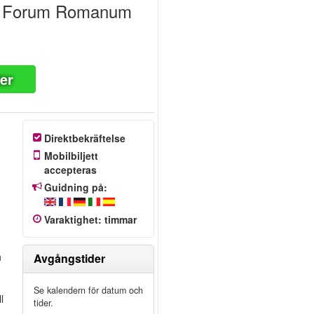
ch Forum Romanum
ter
Direktbekräftelse
Mobilbiljett
accepteras
Guidning på:
Varaktighet
:
timmar
h
Avgångstider
Se kalendern för datum och
l
tider.