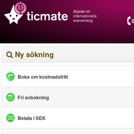
Biljetter till
internationella
evenemang
Ny sökning
Boka om kostnadsfritt
Fri avbokning
Betala i SEK