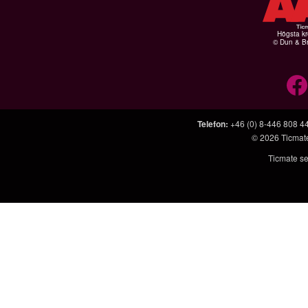
Högsta kr
© Dun & Br
Telefon
:
+46 (0) 8-446 808 4
© 2026
Ticmat
Ticmate se