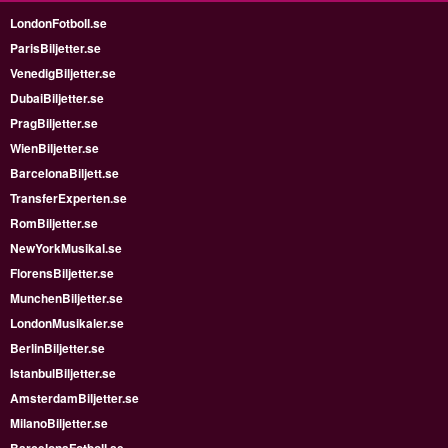
LondonFotboll.se
ParisBiljetter.se
VenedigBiljetter.se
DubaiBiljetter.se
PragBiljetter.se
WienBiljetter.se
BarcelonaBiljett.se
TransferExperten.se
RomBiljetter.se
NewYorkMusikal.se
FlorensBiljetter.se
MunchenBiljetter.se
LondonMusikaler.se
BerlinBiljetter.se
IstanbulBiljetter.se
AmsterdamBiljetter.se
MilanoBiljetter.se
BarcelonaFotboll.se