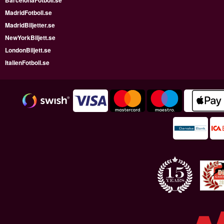
MadridFotboll.se
MadridBiljetter.se
NewYorkBiljett.se
LondonBiljett.se
ItalienFotboll.se