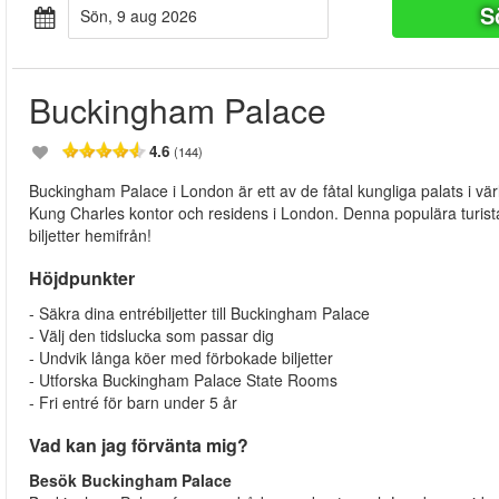
S
sön, 9 aug 2026
Buckingham Palace
4.6
(144)
Buckingham Palace i London är ett av de fåtal kungliga palats i 
Kung Charles kontor och residens i London. Denna populära turistatt
biljetter hemifrån!
Höjdpunkter
- Säkra dina entrébiljetter till Buckingham Palace
- Välj den tidslucka som passar dig
- Undvik långa köer med förbokade biljetter
- Utforska Buckingham Palace State Rooms
- Fri entré för barn under 5 år
Vad kan jag förvänta mig?
Besök Buckingham Palace