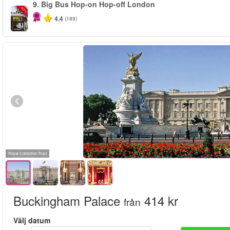
9.
Big Bus Hop-on Hop-off London
-40%
4.4
(189)
Royal Collection Trust
Buckingham Palace
414 kr
från
Välj datum