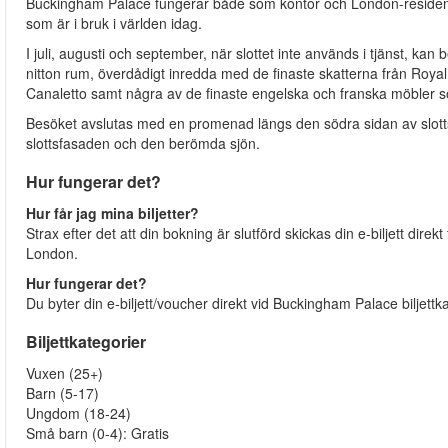
Buckingham Palace fungerar både som kontor och London-residens t
som är i bruk i världen idag.
I juli, augusti och september, när slottet inte används i tjänst, kan
nitton rum, överdådigt inredda med de finaste skatterna från Roya
Canaletto samt några av de finaste engelska och franska möbler 
Besöket avslutas med en promenad längs den södra sidan av slotts
slottsfasaden och den berömda sjön.
Hur fungerar det?
Hur får jag mina biljetter?
Strax efter det att din bokning är slutförd skickas din e-biljett direkt
London.
Hur fungerar det?
Du byter din e-biljett/voucher direkt vid Buckingham Palace biljettk
Biljettkategorier
Vuxen (25+)
Barn (5-17)
Ungdom (18-24)
Små barn (0-4): Gratis