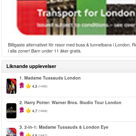
Billigaste alternativet för resor med buss & tunnelbana i London. R
i alla zoner! Barn under 11 åker gratis.
Liknande upplevelser
1.
Madame Tussauds London
-25%
4.5
(1495)
2.
Harry Potter: Warner Bros. Studio Tour London
4.7
(1949)
3.
2-in-1: Madame Tussauds & London Eye
-40%
4.6
(1667)