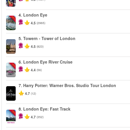
4.
London Eye
-25%
4.5
(2965)
5.
Towern - Tower of London
4.5
(823)
6.
London Eye River Cruise
-10%
4.4
(56)
7.
Harry Potter: Warner Bros. Studio Tour London
4.7
(12)
8.
London Eye: Fast Track
-15%
4.7
(352)