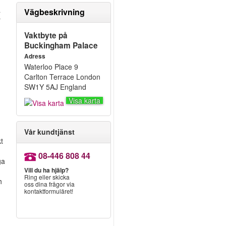
a
Vägbeskrivning
r
Vaktbyte på
Buckingham Palace
Adress
Waterloo Place 9
Carlton Terrace London
SW1Y 5AJ England
Visa karta
Vår kundtjänst
t
08-446 808 44
ga
Vill du ha hjälp?
Ring eller skicka
h
oss dina frågor via
kontaktformuläret!