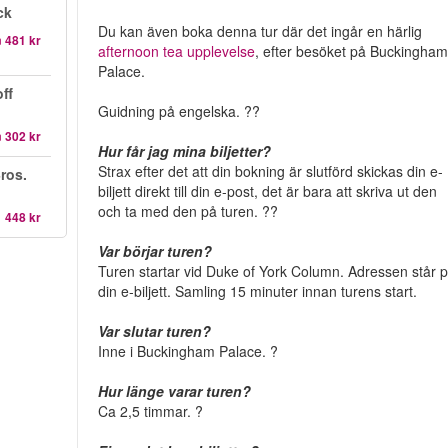
ck
Du kan även boka denna tur där det ingår en härlig
n
481 kr
afternoon tea upplevelse
, efter besöket på Buckingha
Palace.
ff
Guidning på engelska. ??
n
302 kr
Hur får jag mina biljetter?
Strax efter det att din bokning är slutförd skickas din e-
ros.
biljett direkt till din e-post, det är bara att skriva ut den
och ta med den på turen. ??
1 448 kr
Var börjar turen?
Turen startar vid Duke of York Column. Adressen står 
din e-biljett. Samling 15 minuter innan turens start.
Var slutar turen?
Inne i Buckingham Palace. ?
Hur länge varar turen?
Ca 2,5 timmar. ?