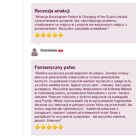
Recenzja atrakcji
"Atrakcja Buckingham Palace & Changing of the Guard została
zarezerwowana sprawnie, bez najmniejszego problemu,
zrealizowana na miejscu w Londynie we wskazanym miejscu z
przewodnikiem. Wszystko zadziałało prawidłowo."
Stanislaw
Fantastyczny pałac
"Świetna wycieczka przed wejściem do pałacu. Zamiast zmiany
pieszych gwardzistów zobaczyliśmy zmiane gwardzistów
konnych, co podniosło znacznie wartość wycieczki z uwagi na to,
ze córka uwielbia konie. Spacer przez park - ciekawy. Sam pałac
przepiękny. Wszystkie wystawy dedykowane roli królowej Wiktorii
w rozbudowę pałacu, przeplecione historyjkami z życia - bardzo
ciekawe. Polecam rodzinom z dziećmi włączenie na audioguide
opcji Family. Wtedy można bawić się w wyszukiwanie fragmentów
obrazów czy dekoracji w pokojach przez które się przechodzi. Na
końcu nagroda dla najmłodszych - kawiarnia pałacowa z
kanapkami, ciastami i lodami od królewskich krów! Sklep z
pamiątkami to oczywiście szaleństwo - ale wszystko świetnej
jakości. Polecam!"