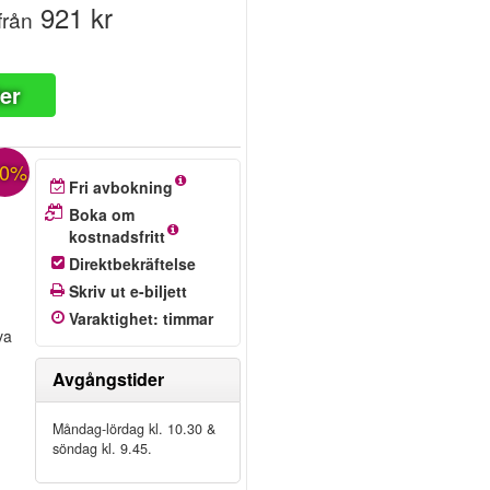
921 kr
från
ter
10%
Fri avbokning
Boka om
kostnadsfritt
Direktbekräftelse
Skriv ut e-biljett
Varaktighet
:
timmar
va
Avgångstider
Måndag-lördag kl. 10.30 &
söndag kl. 9.45.