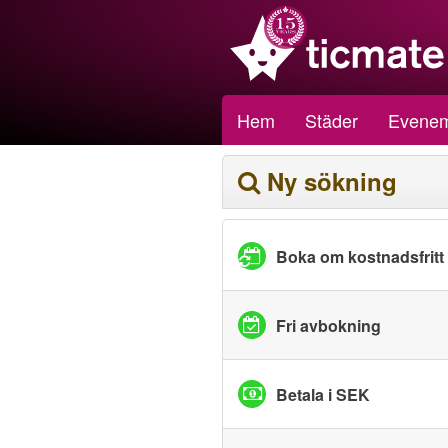
Hem
Städer
Evene
Ny sökning
Boka om kostnadsfritt
Fri avbokning
Betala i SEK