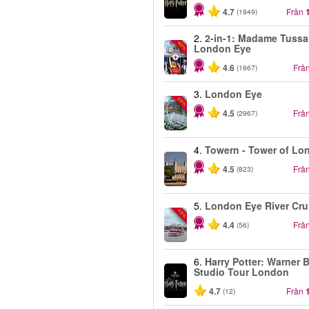
4.7
Från
(1949)
2.
2-in-1: Madame Tuss
-40%
London Eye
4.6
Frå
(1667)
3.
London Eye
-25%
4.5
Frå
(2967)
4.
Towern - Tower of Lo
4.5
Frå
(823)
5.
London Eye River Cru
-10%
4.4
Frå
(56)
6.
Harry Potter: Warner B
Studio Tour London
4.7
Från
(12)