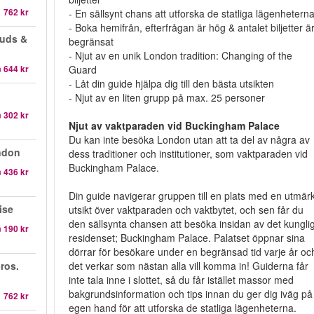
1 762 kr
- En sällsynt chans att utforska de statliga lägenhetern
- Boka hemifrån, efterfrågan är hög & antalet biljetter ä
auds &
begränsat
- Njut av en unik London tradition: Changing of the
Guard
n
644 kr
- Låt din guide hjälpa dig till den bästa utsikten
- Njut av en liten grupp på max. 25 personer
n
302 kr
Njut av vaktparaden vid Buckingham Palace
Du kan inte besöka London utan att ta del av några av
ndon
dess traditioner och institutioner, som vaktparaden vid
Buckingham Palace.
n
436 kr
Din guide navigerar gruppen till en plats med en utmärk
ise
utsikt över vaktparaden och vaktbytet, och sen får du
den sällsynta chansen att besöka insidan av det kungli
n
190 kr
residenset; Buckingham Palace. Palatset öppnar sina
dörrar för besökare under en begränsad tid varje år oc
det verkar som nästan alla vill komma in! Guiderna får
ros.
inte tala inne i slottet, så du får istället massor med
bakgrundsinformation och tips innan du ger dig iväg på
1 762 kr
egen hand för att utforska de statliga lägenheterna.