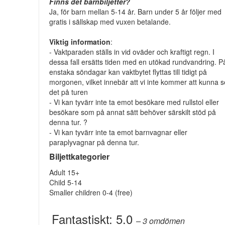
Finns det barnbiljetter?
Ja, för barn mellan 5-14 år. Barn under 5 år följer med
gratis i sällskap med vuxen betalande.
Viktig information
:
- Vaktparaden ställs in vid oväder och kraftigt regn. I
dessa fall ersätts tiden med en utökad rundvandring. P
enstaka söndagar kan vaktbytet flyttas till tidigt på
morgonen, vilket innebär att vi inte kommer att kunna s
det på turen
- Vi kan tyvärr inte ta emot besökare med rullstol eller
besökare som på annat sätt behöver särskilt stöd på
denna tur. ?
- Vi kan tyvärr inte ta emot barnvagnar eller
paraplyvagnar på denna tur.
Biljettkategorier
Adult 15+
Child 5-14
Smaller children 0-4 (free)
Fantastiskt:
5.0
– 3
omdömen