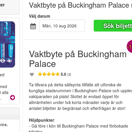
Vaktbyte på Buckingham Palace
ter
Välj datum
Sök biljet
mån, 10 aug 2026
-
Vaktbyte på Buckingham
Palace
5.0
med
(3)
Ta tillvara på detta sällsynta tillfälle att utforska de
 med
kungliga stadsrummen i Buckingham Palace och upple
 alla
vaktparaden på plats! Slottet är endast öppet för
.
allmänheten under två korta månader varje år och
antalet biljetter är begränsat och efterfrågan är stor!
Höjdpunkter
:
ros.
- Gå före i kön till Buckingham Palace med förbokade
biljetter