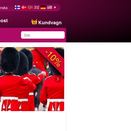
nska
post
Kundvagn
-10%
Du har sparat produkten
i din lista