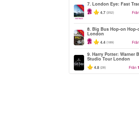
7.
London Eye: Fast Tra
-15%
4.7
Frå
(352)
8.
Big Bus Hop-on Hop-o
-40%
London
4.4
Frå
(189)
9.
Harry Potter: Warner B
Studio Tour London
4.8
Från
(28)