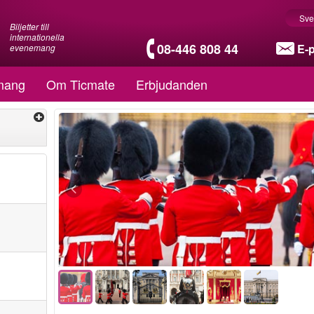
Sve
Biljetter till
internationella
08-446 808 44
E-
evenemang
mang
Om Ticmate
Erbjudanden
Boka i förväg
Specialerbjudande!