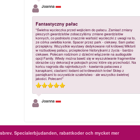
Joanna
Fantastyczny pałac
"Świetna wycieczka przed wejściem do pałacu. Zamiast zmiany
pieszych gwardzistów zobaczyliśmy zmiane gwardzistów
konnych, co podniosło znacznie wartość wycieczki z uwagi na to,
ze córka uwielbia konie. Spacer przez park - ciekawy. Sam pałac
przepiękny. Wszystkie wystawy dedykowane roli królowej Wiktorii
w rozbudowę pałacu, przeplecione historyjkami z życia - bardzo
ciekawe. Polecam rodzinom z dziećmi włączenie na audioguide
opcji Family. Wtedy można bawić się w wyszukiwanie fragmentów
obrazów czy dekoracji w pokojach przez które się przechodzi. Na
końcu nagroda dla najmłodszych - kawiarnia pałacowa z
kanapkami, ciastami i lodami od królewskich krów! Sklep z
pamiątkami to oczywiście szaleństwo - ale wszystko świetnej
jakości. Polecam!"
Joanna
sbrev.
Specialerbjudanden, rabattkoder och mycket mer