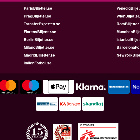
ParisBiljetter.se
VenedigBiljet
PragBiljetter.se
WienBiljetter
TransferExperten.se
RomBiljetter
FlorensBiljetter.se
MunchenBilje
BerlinBiljetter.se
IstanbulBiljet
MilanoBiljetter.se
BarcelonaFot
MadridBiljetter.se
NewYorkBilje
ItalienFotboll.se
VI STÖDJER