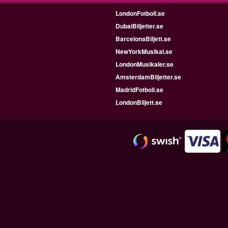
LondonFotboll.se
DubaiBiljetter.se
BarcelonaBiljett.se
NewYorkMusikal.se
LondonMusikaler.se
AmsterdamBiljetter.se
MadridFotboll.se
LondonBiljett.se