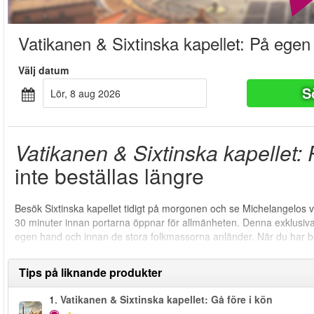
Vatikanen & Sixtinska kapellet: På egen
Välj datum
S
lör, 8 aug 2026
Vatikanen & Sixtinska kapellet:
inte beställas längre
Besök Sixtinska kapellet tidigt på morgonen och se Michelangelos vack
30 minuter innan portarna öppnar för allmänheten. Denna exklusiva ent
egen hand och innan de stora folkmassorna anländer. När du har b
hand och så länge du önskar!
Tips på liknande produkter
1.
Vatikanen & Sixtinska kapellet: Gå före i kön