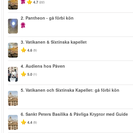
4.7
(22)
2.
Pantheon - gå förbi kön
3.
Vatikanen & Sixtinska kapellet
4.6
(5)
4.
Audiens hos Påven
5.0
(1)
5.
Vatikanen och Sixtinska Kapellet: gå förbi kön
6.
Sankt Peters Basilika & Påvliga Kryptor med Guide
4.4
(5)