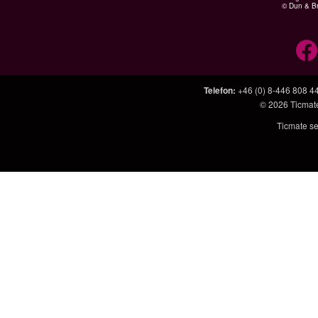
© Dun & Br
Telefon
:
+46 (0) 8-446 808 4
© 2026
Ticmat
Ticmate se