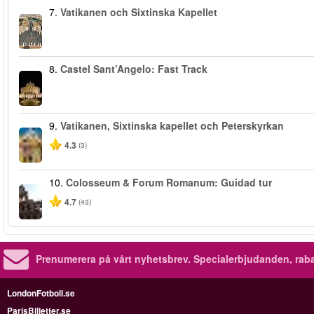
7.
Vatikanen och Sixtinska Kapellet
8.
Castel Sant’Angelo: Fast Track
9.
Vatikanen, Sixtinska kapellet och Peterskyrkan
4.3
(3)
10.
Colosseum & Forum Romanum: Guidad tur
4.7
(43)
Prenumerera på vårt nyhetsbrev.
Specialerbjudanden, rab
LondonFotboll.se
ParisBiljetter.se