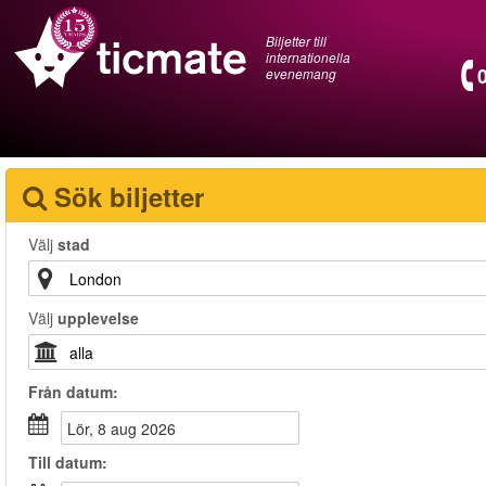
Biljetter till
internationella
evenemang
Sök biljetter
Välj
stad
Välj
upplevelse
Från
datum
:
lör, 8 aug 2026
Till
datum
: