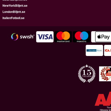
NewYorkBiljett.se
LondonBiljett.se
ItalienFotboll.se
Högsta kr