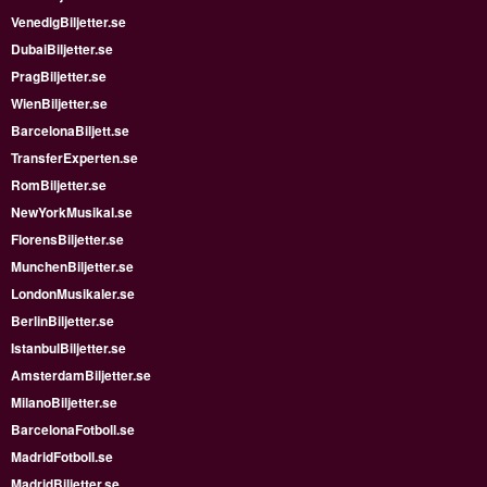
VenedigBiljetter.se
DubaiBiljetter.se
PragBiljetter.se
WienBiljetter.se
BarcelonaBiljett.se
TransferExperten.se
RomBiljetter.se
NewYorkMusikal.se
FlorensBiljetter.se
MunchenBiljetter.se
LondonMusikaler.se
BerlinBiljetter.se
IstanbulBiljetter.se
AmsterdamBiljetter.se
MilanoBiljetter.se
BarcelonaFotboll.se
MadridFotboll.se
MadridBiljetter.se