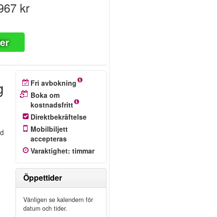
967 kr
ter
g
Fri avbokning
Boka om
kostnadsfritt
Direktbekräftelse
Mobilbiljett
nd
accepteras
Varaktighet
:
timmar
Öppettider
Vänligen se kalendern för
datum och tider.