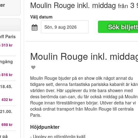
Moulin Rouge inkl. middag
3 
ter
från
Välj datum
Sök biljet
sön, 9 aug 2026
ff Paris
n
313 kr
Moulin Rouge inkl. midda
 ingång
n
816 kr
Moulin Rouge bjuder på en show olik något annat du
tidigare sett, denna fantastiska parisiska kabarét är kä
18.45.
världen över. Här upplever du inte bara showen med
dess berömda can-can, du får också middag på Moulin
1 432 kr
Rouge innan föreställningen börjar. Utöver detta har vi
också ordnat transport från Moulin Rouge till centrala
21.00.
Paris.
1 698 kr
Höjdpunkter
r på
- Upplev en oförglömlig kväll