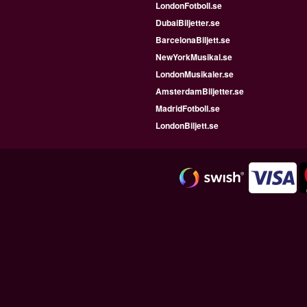
LondonFotboll.se
DubaiBiljetter.se
BarcelonaBiljett.se
NewYorkMusikal.se
LondonMusikaler.se
AmsterdamBiljetter.se
MadridFotboll.se
LondonBiljett.se