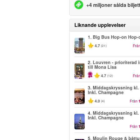
+4 miljoner sålda biljet
Liknande upplevelser
1.
Big Bus Hop-on Hop-o
4.7
Frå
(21)
2.
Louvren - prioriterad
till Mona Lisa
4.7
Frå
(12)
3.
Middagskryssning kl. 
Inkl. Champagne
4.0
Från
(4)
4.
Middagskryssning kl. 
Inkl. Champagne
Från
5.
Moulin Rouge & båttu