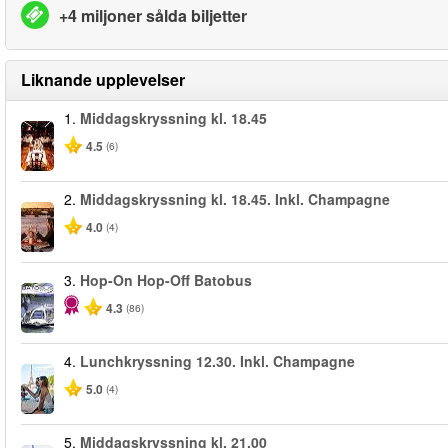
+4 miljoner sålda biljetter
Liknande upplevelser
1.
Middagskryssning kl. 18.45
4.5
(6)
2.
Middagskryssning kl. 18.45. Inkl. Champagne
4.0
(4)
3.
Hop-On Hop-Off Batobus
4.3
(86)
4.
Lunchkryssning 12.30. Inkl. Champagne
5.0
(4)
5.
Middagskryssning kl. 21.00