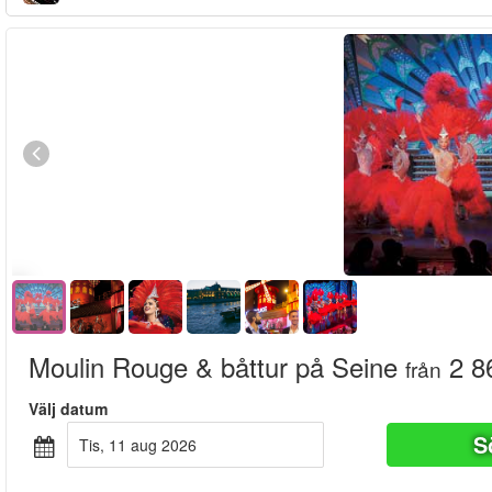
Moulin Rouge & båttur på Seine
2 8
från
Välj datum
S
tis, 11 aug 2026