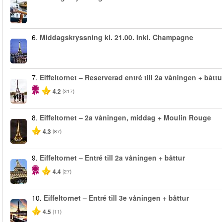
6.
Middagskryssning kl. 21.00. Inkl. Champagne
7.
Eiffeltornet – Reserverad entré till 2a våningen + båttu
4.2
(317)
8.
Eiffeltornet – 2a våningen, middag + Moulin Rouge
4.3
(87)
9.
Eiffeltornet – Entré till 2a våningen + båttur
4.4
(27)
10.
Eiffeltornet – Entré till 3e våningen + båttur
4.5
(11)