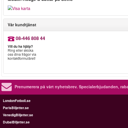
Vår kundtjänst
08-446 808 44
Vill du ha hjälp?
Ring eller skicka
oss dina frågor via
kontaktformuläret!
Prenumerera på vårt nyhetsbrev.
Specialerbjudanden, rab
LondonFotboll.se
ParisBiljetter.se
VenedigBiljetter.se
DubaiBiljetter.se