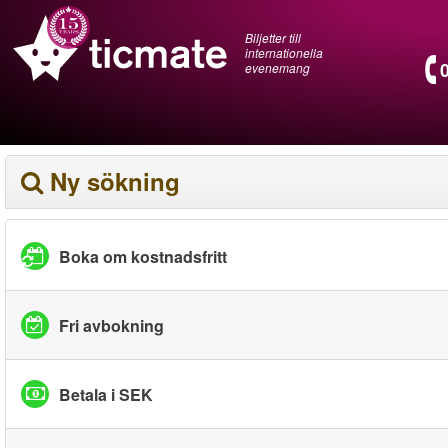
Biljetter till
internationella
evenemang
Ny sökning
Boka om kostnadsfritt
Fri avbokning
Betala i SEK