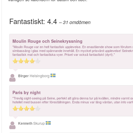
Fantastiskt:
4.4
– 31
omdömen
Moulin Rouge och Seinekryssning
"Moulin Rouge var en helt fantastisk upplevelse. En enastående show som förutom
simbassäng i glas med spännande innehåll. En mycket prisvärd upplevelse! Seinekry
fantastisk mat och fantastiska vyer. Priset var också fantastiskt (dyrt)."
Birger
Helsingborg
Paris by night
"Trevlig sight-seeing på Seine, perfekt att göra denna tur på kvällen, mindre varmt och
hotellet med bussen efter föreställningen. Enda minus var lång väntan, utan info varför,
Kenneth
Skurup