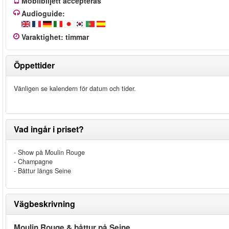
Mobilbiljett accepteras
Audioguide:
Varaktighet
:
timmar
Öppettider
Vänligen se kalendern för datum och tider.
Vad ingår i priset?
- Show på Moulin Rouge
- Champagne
- Båttur längs Seine
Vägbeskrivning
Moulin Rouge & båttur på Seine