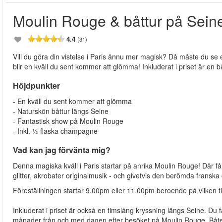
Moulin Rouge & båttur på Sein
4.4
(31)
Vill du göra din vistelse i Paris ännu mer magisk? Då måste du s
blir en kväll du sent kommer att glömma! Inkluderat i priset är en 
Höjdpunkter
- En kväll du sent kommer att glömma
- Naturskön båttur längs Seine
- Fantastisk show på Moulin Rouge
- Inkl. ½ flaska champagne
Vad kan jag förvänta mig?
Denna magiska kväll i Paris startar på anrika Moulin Rouge! Där får
glitter, akrobater originalmusik - och givetvis den berömda frans
Föreställningen startar 9.00pm eller 11.00pm beroende på vilken t
Inkluderat i priset är också en timslång kryssning längs Seine. Du få
månader från och med dagen efter besöket på Moulin Rouge. Båten 