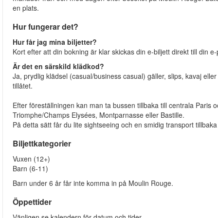
en plats.
Hur fungerar det?
Hur får jag mina biljetter?
Kort efter att din bokning är klar skickas din e-biljett direkt till din
Är det en särskild klädkod?
Ja, prydlig klädsel (casual/business casual) gäller, slips, kavaj ell
tillåtet.
Efter föreställningen kan man ta bussen tillbaka till centrala Paris
Triomphe/Champs Elysées, Montparnasse eller Bastille.
På detta sätt får du lite sightseeing och en smidig transport tillb
Biljettkategorier
Vuxen (12+)
Barn (6-11)
Barn under 6 år får inte komma in på Moulin Rouge.
Öppettider
Vänligen se kalendern för datum och tider.