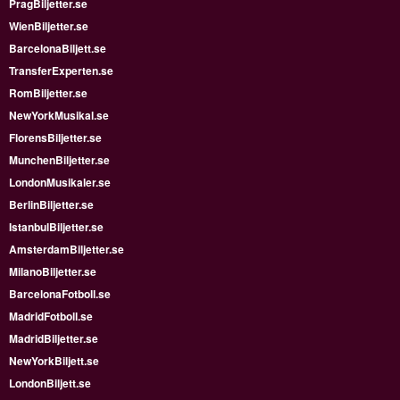
PragBiljetter.se
WienBiljetter.se
BarcelonaBiljett.se
TransferExperten.se
RomBiljetter.se
NewYorkMusikal.se
FlorensBiljetter.se
MunchenBiljetter.se
LondonMusikaler.se
BerlinBiljetter.se
IstanbulBiljetter.se
AmsterdamBiljetter.se
MilanoBiljetter.se
BarcelonaFotboll.se
MadridFotboll.se
MadridBiljetter.se
NewYorkBiljett.se
LondonBiljett.se