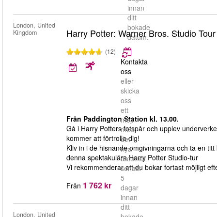
innan
ditt
London, United
bokade
Harry Potter: Warner Bros. Studio Tou
Kingdom
datum.
(12)
Kontakta
oss
eller
skicka
oss
ett
Från Paddington Station kl. 13.00.
mejl
Gå i Harry Potters fotspår och upplev underverke
med
kommer att förtrolla dig!
det
Kliv in i de hisnande omgivningarna och ta en titt 
nya
denna spektakulära Harry Potter Studio-tur
datumet
Vi rekommenderar att du bokar fortast möjligt efter
senast
5
1 762 kr
Från
dagar
innan
ditt
London, United
bokade