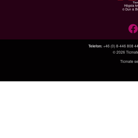
Högsta kr
© Dun & Br
Telefon
:
+46 (0) 8-446 808 4
© 2026
Ticmat
Ticmate se