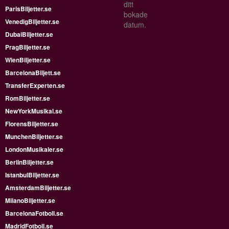
ditt
ParisBiljetter.se
bokade
VenedigBiljetter.se
datum.
DubaiBiljetter.se
PragBiljetter.se
WienBiljetter.se
BarcelonaBiljett.se
TransferExperten.se
RomBiljetter.se
NewYorkMusikal.se
FlorensBiljetter.se
MunchenBiljetter.se
LondonMusikaler.se
BerlinBiljetter.se
IstanbulBiljetter.se
AmsterdamBiljetter.se
MilanoBiljetter.se
BarcelonaFotboll.se
MadridFotboll.se