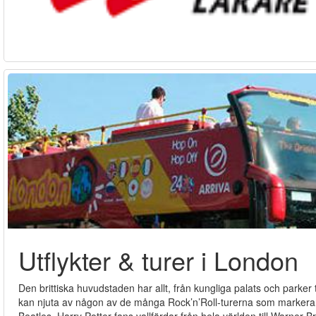
Utflykter & turer i London
Den brittiska huvudstaden har allt, från kungliga palats och parker t
kan njuta av någon av de många Rock’n’Roll-turerna som markerar 