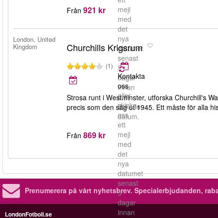
921 kr
mejl
Från
med
det
nya
London, United
Churchills Krigsrum
Kingdom
datumet
senast
(1)
5
Kontakta
dagar
oss
innan
eller
ditt
Strosa runt i Westminster, utforska Churchill's
skicka
bokade
precis som den såg ut 1945. Ett måste för alla his
oss
datum.
ett
869 kr
mejl
Från
med
det
nya
datumet
senast
Prenumerera på vårt nyhetsbrev.
Specialerbjudanden, rab
5
dagar
innan
LondonFotboll.se