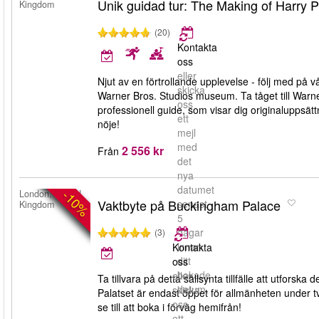
Unik guidad tur: The Making of Harry 
Kingdom
(20)
Kontakta
oss
eller
Njut av en förtrollande upplevelse - följ med på 
skicka
Warner Bros. Studios museum. Ta tåget till Warn
oss
professionell guide, som visar dig originaluppsätt
ett
nöje!
mejl
med
2 556 kr
Från
det
nya
datumet
-10%
London, United
Vaktbyte på Buckingham Palace
senast
Kingdom
5
dagar
(3)
innan
Kontakta
ditt
oss
bokade
eller
Ta tillvara på detta sällsynta tillfälle att utfor
datum.
skicka
Palatset är endast öppet för allmänheten under tv
oss
se till att boka i förväg hemifrån!
ett