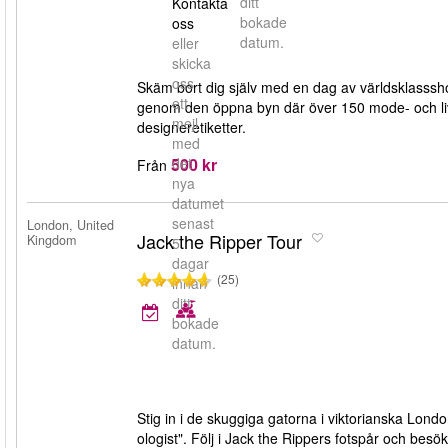
ditt
Kontakta
bokade
oss
datum.
eller
skicka
oss
Skäm bort dig själv med en dag av världsklasssho
ett
genom den öppna byn där över 150 mode- och liv
mejl
designeretiketter.
med
500 kr
det
Från
nya
datumet
senast
London, United
Jack the Ripper Tour
Kingdom
5
dagar
(25)
innan
ditt
bokade
datum.
Stig in i de skuggiga gatorna i viktorianska Lon
ologist". Följ i Jack the Rippers fotspår och bes