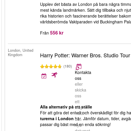
Upplev det bästa av London på bara några timmar!
mest kända landmärken. Sätt dig tillbaka och nj
rika historien och fascinerande berättelser bako
världsberömda Vaktparaden vid Buckingham Palace 
556 kr
Från
London, United
Harry Potter: Warner Bros. Studio Tou
Kingdom
(180)
Kontakta
oss
eller
skicka
oss
ett
Alla alternativ på ett ställe
mejl
För att göra det enkelt och överskådligt för dig h
med
turerna i London
här. Jämför datum, tider, avgå
det
passar dig bäst med en enda sökning!
nya
datumet