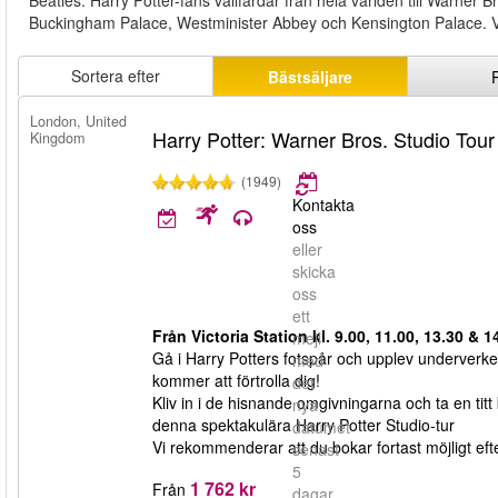
Beatles. Harry Potter-fans vallfärdar från hela världen till Warner
Buckingham Palace, Westminister Abbey och Kensington Palace. Vad d
Sortera efter
Bästsäljare
London, United
Harry Potter: Warner Bros. Studio Tou
Kingdom
(1949)
Kontakta
oss
eller
skicka
oss
ett
Från Victoria Station kl. 9.00, 11.00, 13.30 & 1
mejl
Gå i Harry Potters fotspår och upplev underverke
med
kommer att förtrolla dig!
det
Kliv in i de hisnande omgivningarna och ta en titt 
nya
denna spektakulära Harry Potter Studio-tur
datumet
Vi rekommenderar att du bokar fortast möjligt efter
senast
5
1 762 kr
Från
dagar