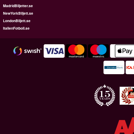
MadridBiljetter.se
NewYorkBiljett.se
LondonBiljett.se
ItalienFotboll.se