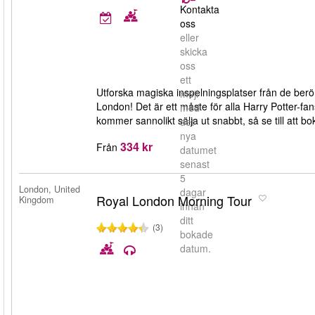
Kontakta
oss
eller
skicka
oss
ett
Utforska magiska inspelningsplatser från de be
mejl
London! Det är ett måste för alla Harry Potter-f
med
kommer sannolikt sälja ut snabbt, så se till att bok
det
nya
334 kr
Från
datumet
senast
5
London, United
dagar
Royal London Morning Tour
Kingdom
innan
ditt
(3)
bokade
datum.