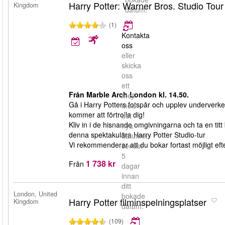
Harry Potter: Warner Bros. Studio Tou
Kingdom
datum.
(1)
Kontakta
oss
eller
skicka
oss
ett
Från Marble Arch London kl. 14.50.
mejl
Gå i Harry Potters fotspår och upplev underverke
med
kommer att förtrolla dig!
det
Kliv in i de hisnande omgivningarna och ta en titt 
nya
denna spektakulära Harry Potter Studio-tur
datumet
Vi rekommenderar att du bokar fortast möjligt efter
senast
5
1 738 kr
Från
dagar
innan
ditt
London, United
bokade
Harry Potter filminspelningsplatser
Kingdom
datum.
(109)