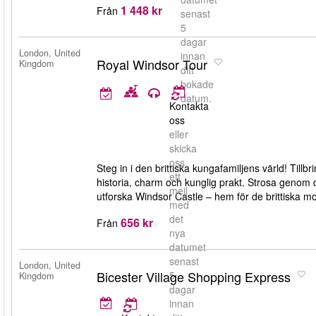
1 448 kr
Från
senast
5
dagar
London, United
innan
Royal Windsor Tour
Kingdom
ditt
bokade
datum.
Kontakta
oss
eller
skicka
oss
Steg in i den brittiska kungafamiljens värld! Tillb
ett
historia, charm och kunglig prakt. Strosa genom
mejl
utforska Windsor Castle – hem för de brittiska m
med
det
656 kr
Från
nya
datumet
senast
London, United
Bicester Village Shopping Express
5
Kingdom
dagar
innan