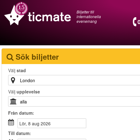
Biljetter till
internationella
evenemang
Sök biljetter
Välj
stad
Välj
upplevelse
Från
datum
:
lör, 8 aug 2026
Till
datum
: