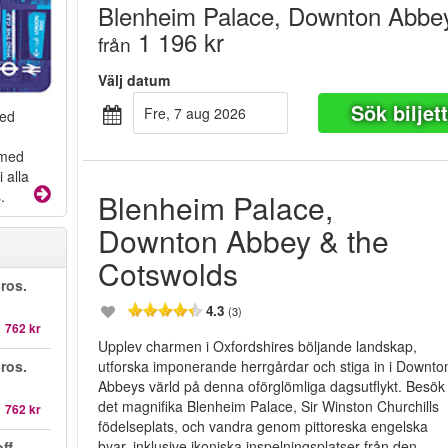
Blenheim Palace, Downton Abbey
1 196 kr
från
Välj datum
Sök biljet
fre, 7 aug 2026
med
 med
 alla
Blenheim Palace,
.
Downton Abbey & the
Cotswolds
ros.
4.3
(3)
1 762 kr
Upplev charmen i Oxfordshires böljande landskap,
utforska imponerande herrgårdar och stiga in i Downto
ros.
Abbeys värld på denna oförglömliga dagsutflykt. Besök
det magnifika Blenheim Palace, Sir Winston Churchills
1 762 kr
födelseplats, och vandra genom pittoreska engelska
byar, inklusive ikoniska inspelningsplatser från den
ff