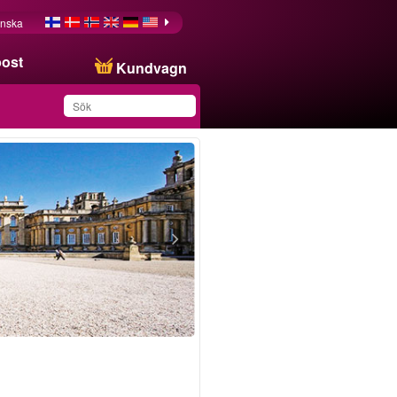
nska
post
Kundvagn
Du har sparat produkten
i din lista