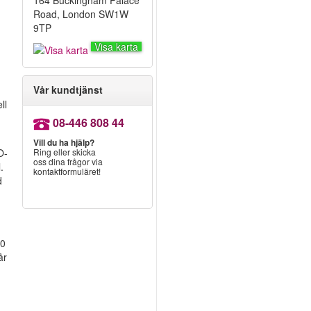
164 Buckingham Palace
Road, London SW1W
9TP
Visa karta
Vår kundtjänst
ll
08-446 808 44
Vill du ha hjälp?
O-
Ring eller skicka
oss dina frågor via
.
kontaktformuläret!
d
00
år