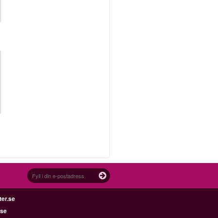
ter.se
.se