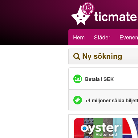
Hem
Städer
Evene
Ny sökning
Betala i SEK
+4 miljoner sålda biljet