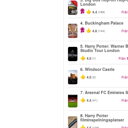
-40%
London
4.4
Frå
(189)
4.
Buckingham Palace
4.6
Frå
(144)
5.
Harry Potter: Warner B
Studio Tour London
4.0
Från
(1)
6.
Windsor Castle
4.0
Frå
(2)
7.
Arsenal FC Emirates 
4.4
Frå
(41)
8.
Harry Potter
filminspelningsplatser
4.5
Frå
(109)