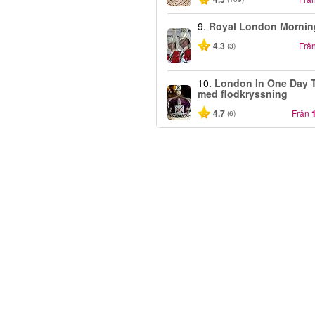
9.
Royal London Mornin
4.3
Frå
(3)
10.
London In One Day 
med flodkryssning
4.7
Från
(6)