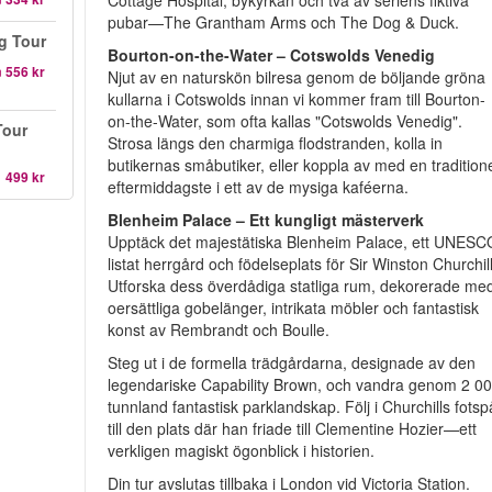
Cottage Hospital, bykyrkan och två av seriens fiktiva
pubar—The Grantham Arms och The Dog & Duck.
g Tour
Bourton-on-the-Water – Cotswolds Venedig
n
556 kr
Njut av en naturskön bilresa genom de böljande gröna
kullarna i Cotswolds innan vi kommer fram till Bourton-
on-the-Water, som ofta kallas "Cotswolds Venedig".
Tour
Strosa längs den charmiga flodstranden, kolla in
butikernas småbutiker, eller koppla av med en traditione
1 499 kr
eftermiddagste i ett av de mysiga kaféerna.
Blenheim Palace – Ett kungligt mästerverk
Upptäck det majestätiska Blenheim Palace, ett UNESC
listat herrgård och födelseplats för Sir Winston Churchill
Utforska dess överdådiga statliga rum, dekorerade me
oersättliga gobelänger, intrikata möbler och fantastisk
konst av Rembrandt och Boulle.
Steg ut i de formella trädgårdarna, designade av den
legendariske Capability Brown, och vandra genom 2 0
tunnland fantastisk parklandskap. Följ i Churchills fotsp
till den plats där han friade till Clementine Hozier—ett
verkligen magiskt ögonblick i historien.
Din tur avslutas tillbaka i London vid Victoria Station.