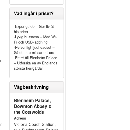
Vad ingår i priset?
-Expertguide – Ger liv åt
historien
-Lyxig bussresa – Med Wi-
Fi och USB-laddning
-Personligt ljudheadset –
Så du inte missar ett ord
-Entré till Blenheim Palace
m
– Utforska en av Englands
största herrgårdar
Vägbeskrivning
Blenheim Palace,
Downton Abbey &
the Cotswolds
e
Adress
on
Victoria Coach Station,