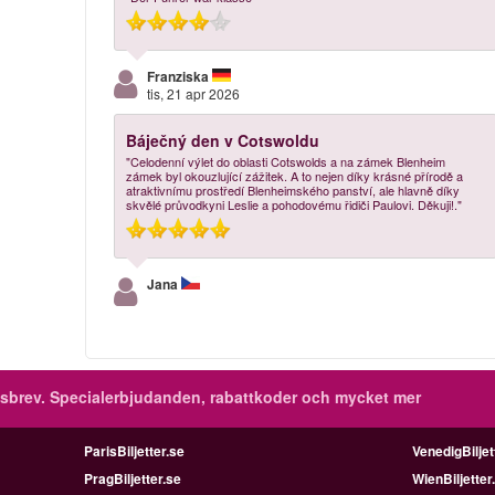
Franziska
tis, 21 apr 2026
Báječný den v Cotswoldu
"Celodenní výlet do oblasti Cotswolds a na zámek Blenheim
zámek byl okouzlující zážitek. A to nejen díky krásné přírodě a
atraktivnímu prostředí Blenheimského panství, ale hlavně díky
skvělé průvodkyni Leslie a pohodovému řidiči Paulovi. Děkuji!."
Jana
sbrev.
Specialerbjudanden, rabattkoder och mycket mer
ParisBiljetter.se
VenedigBiljet
PragBiljetter.se
WienBiljetter