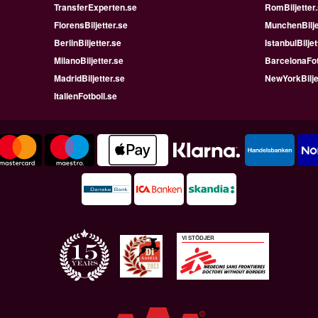
TransferExperten.se
RomBiljetter
FlorensBiljetter.se
MunchenBilje
BerlinBiljetter.se
IstanbulBiljet
MilanoBiljetter.se
BarcelonaFot
MadridBiljetter.se
NewYorkBilje
ItalienFotboll.se
VI STÖDJER