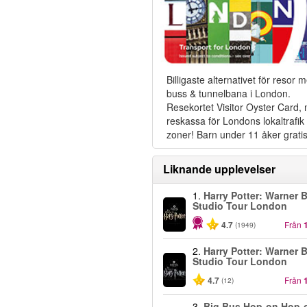
Billigaste alternativet för resor 
buss & tunnelbana i London.
Resekortet Visitor Oyster Card,
reskassa för Londons lokaltrafik i
zoner! Barn under 11 åker gratis
Liknande upplevelser
1.
Harry Potter: Warner B
Studio Tour London
4.7
Från
(1949)
2.
Harry Potter: Warner B
Studio Tour London
4.7
Från
(12)
3.
Big Bus Hop-on Hop-o