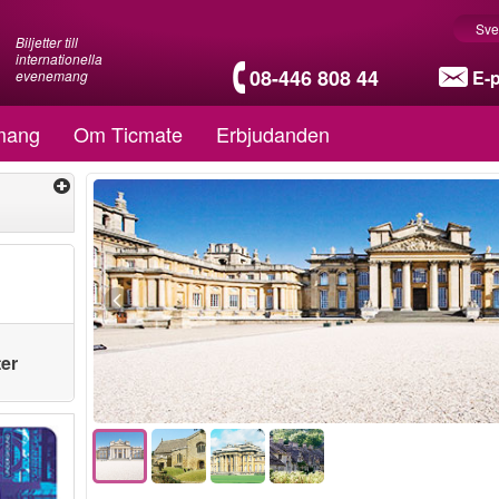
Sve
Biljetter till
internationella
08-446 808 44
E-
evenemang
mang
Om Ticmate
Erbjudanden
ter