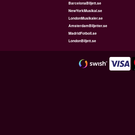
BarcelonaBiljett.se
NewYorkMusikal.se
LondonMusikaler.se
AmsterdamBiljetter.se
MadridFotboll.se
LondonBiljett.se