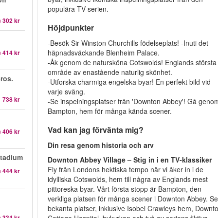
populära TV-serien.
n
302 kr
Höjdpunkter
-Besök Sir Winston Churchills födelseplats! -Inuti det
häpnadsväckande Blenheim Palace.
n
414 kr
-Åk genom de natursköna Cotswolds! Englands största
område av enastående naturlig skönhet.
ros.
-Utforska charmiga engelska byar! En perfekt bild vid
varje sväng.
1 738 kr
-Se inspelningsplatser från 'Downton Abbey'! Gå geno
Bampton, hem för många kända scener.
Vad kan jag förvänta mig?
n
406 kr
Din resa genom historia och arv
Stadium
Downton Abbey Village – Stig in i en TV-klassiker
Fly från Londons hektiska tempo när vi åker in i de
n
444 kr
idylliska Cotswolds, hem till några av Englands mest
pittoreska byar. Vårt första stopp är Bampton, den
verkliga platsen för många scener i Downton Abbey. S
bekanta platser, inklusive Isobel Crawleys hem, Downt
n
334 kr