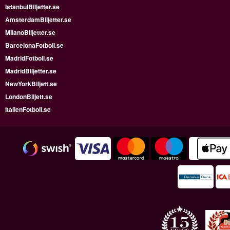
IstanbulBiljetter.se
AmsterdamBiljetter.se
MilanoBiljetter.se
BarcelonaFotboll.se
MadridFotboll.se
MadridBiljetter.se
NewYorkBiljett.se
LondonBiljett.se
ItalienFotboll.se