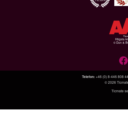
Högsta kr
© Dun & Br
Telefon
:
+46 (0) 8-446 808 4
© 2026
Ticmat
Ticmate se