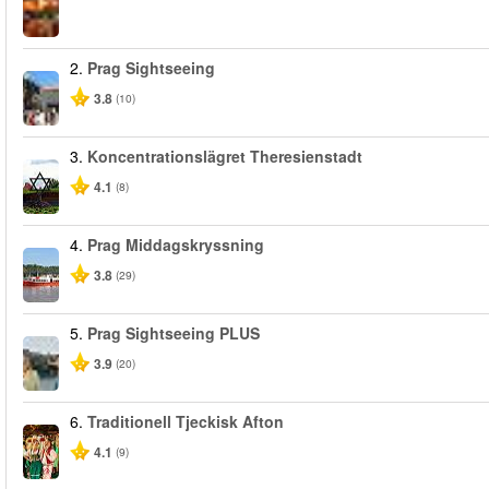
2.
Prag Sightseeing
3.8
(10)
3.
Koncentrationslägret Theresienstadt
4.1
(8)
4.
Prag Middagskryssning
3.8
(29)
5.
Prag Sightseeing PLUS
3.9
(20)
6.
Traditionell Tjeckisk Afton
4.1
(9)