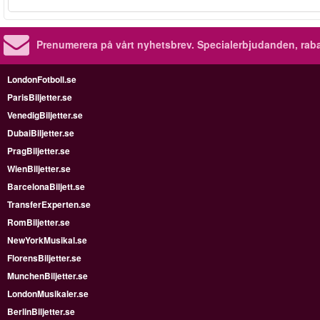
Prenumerera på vårt nyhetsbrev.
Specialerbjudanden, rab
LondonFotboll.se
ParisBiljetter.se
VenedigBiljetter.se
DubaiBiljetter.se
PragBiljetter.se
WienBiljetter.se
BarcelonaBiljett.se
TransferExperten.se
RomBiljetter.se
NewYorkMusikal.se
FlorensBiljetter.se
MunchenBiljetter.se
LondonMusikaler.se
BerlinBiljetter.se