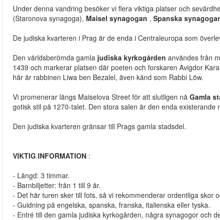
Under denna vandring besöker vi flera viktiga platser och sevärd
(Staronova synagoga),
Maisel synagogan
,
Spanska synagoga
De judiska kvarteren i Prag är de enda i Centraleuropa som överlev
Den världsberömda gamla
judiska kyrkogården
användes från mit
1439 och markerar platsen där poeten och forskaren Avigdor Kar
här är rabbinen Liwa ben Bezalel, även känd som Rabbi Löw.
Vi promenerar längs Maiselova Street för att slutligen nå
Gamla st
gotisk stil på 1270-talet. Den stora salen är den enda existerande me
Den judiska kvarteren gränsar till Prags gamla stadsdel.
VIKTIG INFORMATION
:
- Längd: 3 timmar.
- Barnbiljetter: från 1 till 9 år.
- Det här turen sker till fots, så vi rekommenderar ordentliga skor o
- Guidning på engelska, spanska, franska, italienska eller tyska.
- Entré till den gamla judiska kyrkogården, några synagogor och det