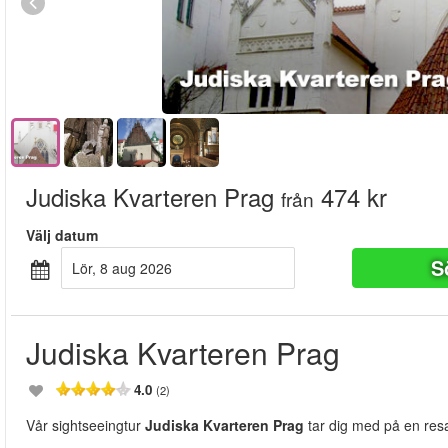
Judiska Kvarteren Prag
474 kr
från
Välj datum
S
lör, 8 aug 2026
Judiska Kvarteren Prag
4.0
(2)
Vår sightseeingtur
Judiska Kvarteren Prag
tar dig med på en resa