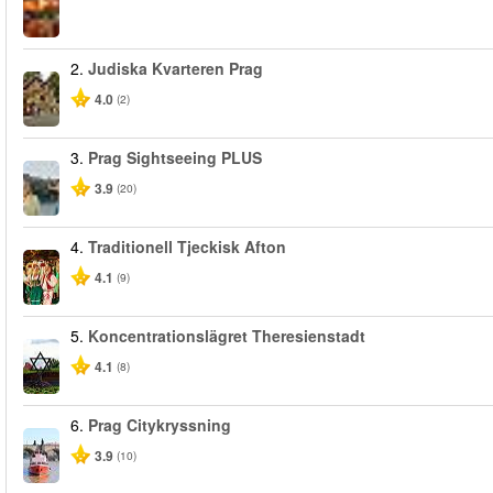
2.
Judiska Kvarteren Prag
4.0
(2)
3.
Prag Sightseeing PLUS
3.9
(20)
4.
Traditionell Tjeckisk Afton
4.1
(9)
5.
Koncentrationslägret Theresienstadt
4.1
(8)
6.
Prag Citykryssning
3.9
(10)