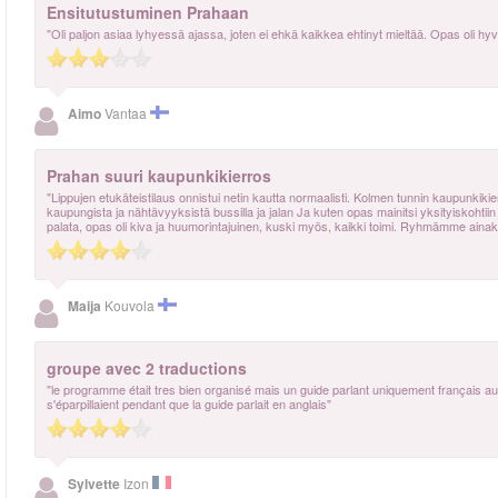
Ensitutustuminen Prahaan
"Oli paljon asiaa lyhyessä ajassa, joten ei ehkä kaikkea ehtinyt mieltää. Opas oli hyv
Aimo
Vantaa
Prahan suuri kaupunkikierros
"Lippujen etukäteistilaus onnistui netin kautta normaalisti. Kolmen tunnin kaupunkik
kaupungista ja nähtävyyksistä bussilla ja jalan Ja kuten opas mainitsi yksityiskohtiin 
palata, opas oli kiva ja huumorintajuinen, kuski myös, kaikki toimi. Ryhmämme ainakin t
Maija
Kouvola
groupe avec 2 traductions
"le programme était tres bien organisé mais un guide parlant uniquement français au
s'éparpillaient pendant que la guide parlait en anglais"
Sylvette
Izon