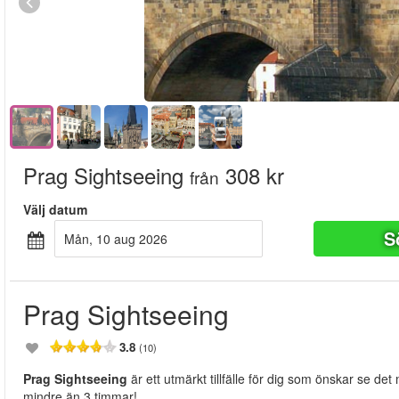
Prag Sightseeing
308 kr
från
Välj datum
S
mån, 10 aug 2026
Prag Sightseeing
3.8
(10)
Prag Sightseeing
är ett utmärkt tillfälle för dig som önskar se 
mindre än 3 timmar!