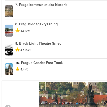
7.
Prags kommunistiska historia
8.
Prag Middagskryssning
3.8
(29)
9.
Black Light Theatre Srnec
4.1
(152)
10.
Prague Castle: Fast Track
4.4
(5)