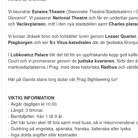
Vi beundrar
Estates Theatre
(Stavovske Theatre/Stadsteatern) i 
Giovanni". Vi passerar
National Theatre
och får en underbar pan
och
Vaclavplatsen
, mitt i den nya stadsdelen samt
Charles plats
Vi korsar Jirásek bron och fortsätter turen genom
Lesser Quarter
Pragborgen
och ser
S:t Vitus-katedralen
där de tjeckiska Kronjuv
I
Lobkowicz Palace
blir det tid för en uppfriskande kopp gott kaffe
Court och vi promenerar genom de
judiska kvarteren
, förbi den
marknadsplatserna i Prag, med dess historiska
Rådhus
och värl
Här på Gamla stans torg slutar vår Prag Sightseeing tur!
VIKTIG INFORMATION
:
- Avgår dagligen kl 10.00.
- Längd: 3 timmar.
- Barnbiljetter: från 1 till 9 år.
- Det här turen sker till fots samt med buss, så vi rekommenderar or
- Guidning på engelska, spanska, franska, italienska eller tyska.
- Inga dolda avgifter eller kostnader.