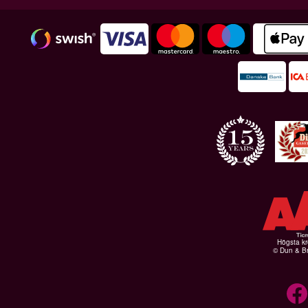
Högsta kr
© Dun & Br