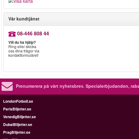
Vår kundtjänst
08-446 808 44
Vill du ha hjälp?
Ring eller skicka
oss dina frågor via
kontaktformuläret!
Prenumerera på vårt nyhetsbrev.
Specialerbjudanden, rab
LondonFotboll.se
ParisBiljetter.se
VenedigBiljetter.se
DubaiBiljetter.se
PragBiljetter.se