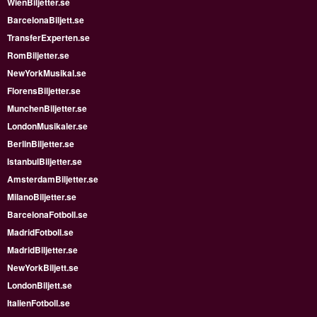
WienBiljetter.se
BarcelonaBiljett.se
TransferExperten.se
RomBiljetter.se
NewYorkMusikal.se
FlorensBiljetter.se
MunchenBiljetter.se
LondonMusikaler.se
BerlinBiljetter.se
IstanbulBiljetter.se
AmsterdamBiljetter.se
MilanoBiljetter.se
BarcelonaFotboll.se
MadridFotboll.se
MadridBiljetter.se
NewYorkBiljett.se
LondonBiljett.se
ItalienFotboll.se