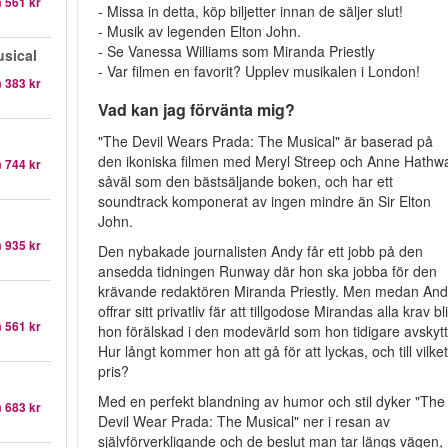
n
561 kr
- Missa in detta, köp biljetter innan de säljer slut!
- Musik av legenden Elton John.
- Se Vanessa Williams som Miranda Priestly
sical
- Var filmen en favorit? Upplev musikalen i London!
n
383 kr
Vad kan jag förvänta mig?
"The Devil Wears Prada: The Musical" är baserad på
den ikoniska filmen med Meryl Streep och Anne Hathw
n
744 kr
såväl som den bästsäljande boken, och har ett
soundtrack komponerat av ingen mindre än Sir Elton
John.
n
935 kr
Den nybakade journalisten Andy får ett jobb på den
ansedda tidningen Runway där hon ska jobba för den
krävande redaktören Miranda Priestly. Men medan An
offrar sitt privatliv fär att tillgodose Mirandas alla krav bli
n
561 kr
hon förälskad i den modevärld som hon tidigare avskytt
Hur långt kommer hon att gå för att lyckas, och till vilke
pris?
Med en perfekt blandning av humor och stil dyker "The
n
683 kr
Devil Wear Prada: The Musical" ner i resan av
självförverkligande och de beslut man tar längs vägen,