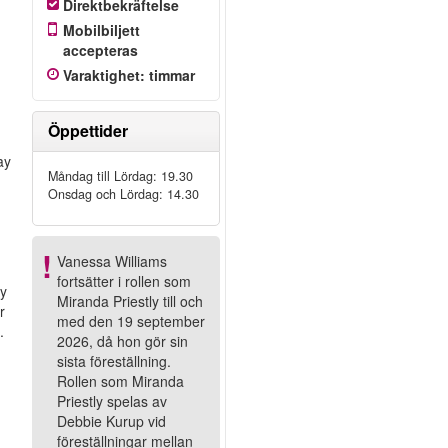
Direktbekräftelse
Mobilbiljett
accepteras
Varaktighet
:
timmar
Öppettider
ay
Måndag till Lördag: 19.30
Onsdag och Lördag: 14.30
Vanessa Williams
fortsätter i rollen som
dy
Miranda Priestly till och
r
med den 19 september
.
2026, då hon gör sin
t
sista föreställning.
Rollen som Miranda
Priestly spelas av
Debbie Kurup vid
föreställningar mellan