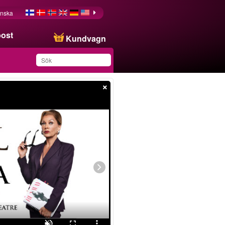
nska
post
Kundvagn
×
Du har sparat produkten
i din lista