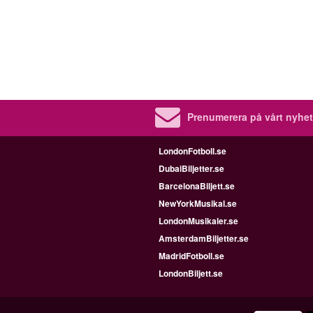
Prenumerera på vårt nyhet
LondonFotboll.se
DubaiBiljetter.se
BarcelonaBiljett.se
NewYorkMusikal.se
LondonMusikaler.se
AmsterdamBiljetter.se
MadridFotboll.se
LondonBiljett.se