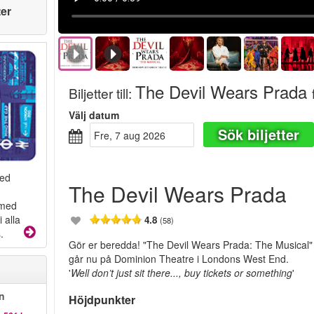
ter
The Devil Wears Prada
Biljetter till
:
Välj datum
Sök biljetter
fre, 7 aug 2026
med
The Devil Wears Prada
 med
 alla
4.8
(58)
.
Gör er beredda! "The Devil Wears Prada: The Musical"
går nu på Dominion Theatre i Londons West End.
'
Well don’t just sit there..., buy tickets or something
'
n
Höjdpunkter