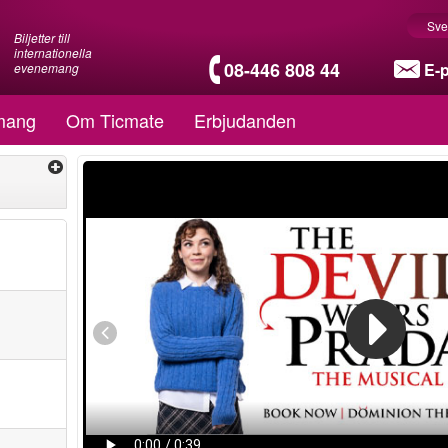
Sve
Biljetter till
internationella
08-446 808 44
E-
evenemang
mang
Om Ticmate
Erbjudanden