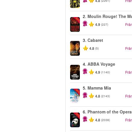
4.8
Frå
(2261)
2.
Moulin Rouge! The Mu
-50%
4.9
Frå
(227)
3.
Cabaret
4.8
Frå
(5)
4.
ABBA Voyage
4.9
Frå
(1140)
5.
Mamma Mia
-40%
4.8
Frå
(2143)
6.
Phantom of the Opera
-20%
4.8
Frå
(2038)