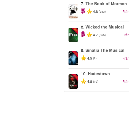
7.
The Book of Mormon
4.8
Frå
(283)
8.
Wicked the Musical
-50%
4.7
Frå
(855)
9.
Sinatra The Musical
-40%
4.5
Frå
(2)
10.
Hadestown
-50%
4.8
Frå
(19)