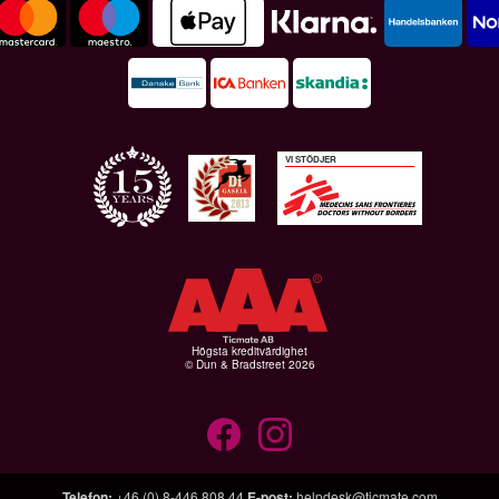
VI STÖDJER
Högsta kreditvärdighet
© Dun & Bradstreet 2026
Telefon
:
+46 (0) 8-446 808 44
E-post
:
helpdesk@ticmate.com