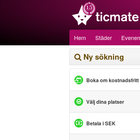
Hem
Städer
Evene
Ny sökning
Boka om kostnadsfritt
Välj dina platser
Betala i SEK