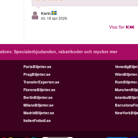
Karin
lör, 18 apr 2026
Visa fler
sbrev.
Specialerbjudanden, rabattkoder och mycket mer
ParisBiljetter.se
VenedigBiljet
PragBiljetter.se
WienBiljetter
TransferExperten.se
RomBiljetter
FlorensBiljetter.se
MunchenBilje
BerlinBiljetter.se
IstanbulBiljet
MilanoBiljetter.se
BarcelonaFot
MadridBiljetter.se
NewYorkBilje
ItalienFotboll.se