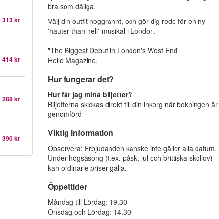
bra som dåliga.
n
313 kr
Välj din outfit noggrannt, och gör dig redo för en ny
'hauter than hell'-musikal i London.
"The Biggest Debut in London's West End'
n
414 kr
Hello Magazine.
Hur fungerar det?
Hur får jag mina biljetter?
n
288 kr
Biljetterna skickas direkt till din inkorg när bokningen är
genomförd
Viktig information
n
390 kr
Observera: Erbjudanden kanske inte gäller alla datum.
Under högsäsong (t.ex. påsk, jul och brittiska skollov)
kan ordinarie priser gälla.
Öppettider
Måndag till Lördag: 19.30
Onsdag och Lördag: 14.30