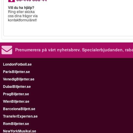
Vill du ha hjälp?
Ring eller skicka
oss dina frågor via
kontaktformuläret!
Prenumerera på vårt nyhetsbrev.
Specialerbjudanden, rab
LondonFotboll.se
ParisBiljetter.se
VenedigBiljetter.se
DubaiBiljetter.se
PragBiljetter.se
WienBiljetter.se
BarcelonaBiljett.se
TransferExperten.se
RomBiljetter.se
NewYorkMusikal.se