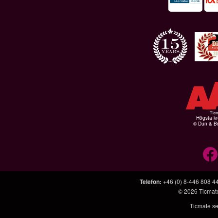
Högsta kr
© Dun & Br
Telefon
:
+46 (0) 8-446 808 4
© 2026
Ticmat
Ticmate se