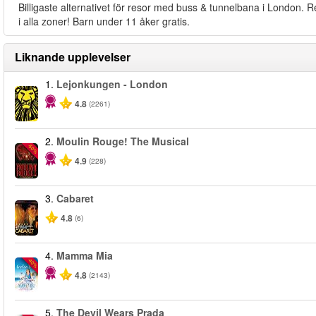
Billigaste alternativet för resor med buss & tunnelbana i London. R
i alla zoner! Barn under 11 åker gratis.
Liknande upplevelser
1.
Lejonkungen - London
4.8
(2261)
2.
Moulin Rouge! The Musical
-50%
4.9
(228)
3.
Cabaret
4.8
(6)
4.
Mamma Mia
-40%
4.8
(2143)
5.
The Devil Wears Prada