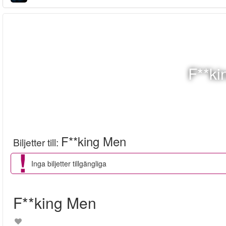
F**ki
F**king Men
Biljetter till
:
Inga biljetter tillgängliga
F**king Men