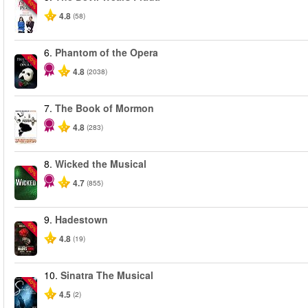
-50%
4.8
(58)
6.
Phantom of the Opera
-20%
4.8
(2038)
7.
The Book of Mormon
4.8
(283)
8.
Wicked the Musical
-50%
4.7
(855)
9.
Hadestown
-50%
4.8
(19)
10.
Sinatra The Musical
-40%
4.5
(2)