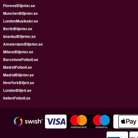
FlorensBiljetter.se
MunchenBiljetter.se
LondonMusikaler.se
BerlinBiljetter.se
IstanbulBiljetter.se
AmsterdamBiljetter.se
MilanoBiljetter.se
BarcelonaFotboll.se
MadridFotboll.se
MadridBiljetter.se
NewYorkBiljett.se
LondonBiljett.se
ItalienFotboll.se