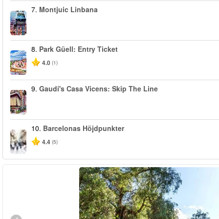
7.
Montjuic Linbana
8.
Park Güell: Entry Ticket
4.0
(1)
9.
Gaudí's Casa Vicens: Skip The Line
10.
Barcelonas Höjdpunkter
4.4
(5)