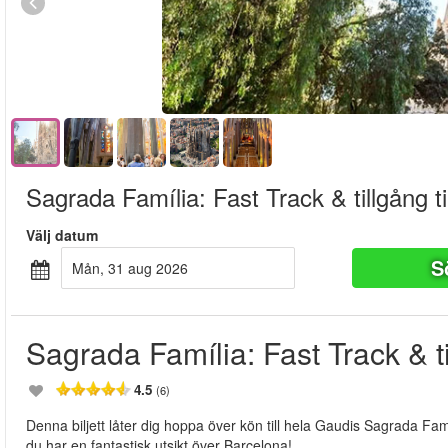
Sagrada Família: Fast Track & tillgång ti
Välj datum
S
mån, 31 aug 2026
Sagrada Família: Fast Track & til
4.5
(6)
Denna biljett låter dig hoppa över kön till hela Gaudis Sagrada Famil
du har en fantastisk utsikt över Barcelona!