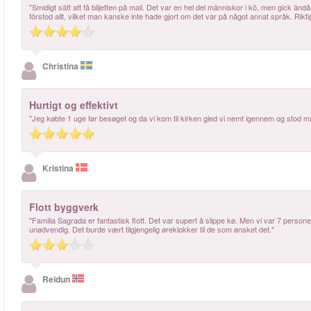
"Smidigt sätt att få biljetten på mail. Det var en hel del människor i kö, men gick
förstod allt, vilket man kanske inte hade gjort om det var på något annat språk. Rikt
Christina
Hurtigt og effektivt
"Jeg købte 1 uge før besøget og da vi kom til kirken gled vi nemt igennem og stod m
Kristina
Flott byggverk
"Familia Sagrada er fantastisk flott. Det var supert å slippe kø. Men vi var 7 perso
unødvendig. Det burde vært tilgjengelig øreklokker til de som ønsket det."
Reidun