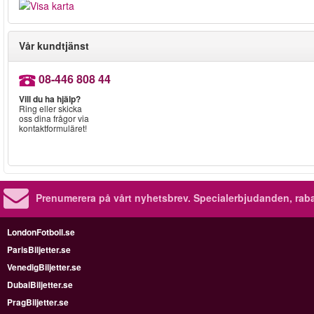
Vår kundtjänst
08-446 808 44
Vill du ha hjälp?
Ring eller skicka
oss dina frågor via
kontaktformuläret!
Prenumerera på vårt nyhetsbrev.
Specialerbjudanden, rab
LondonFotboll.se
ParisBiljetter.se
VenedigBiljetter.se
DubaiBiljetter.se
PragBiljetter.se