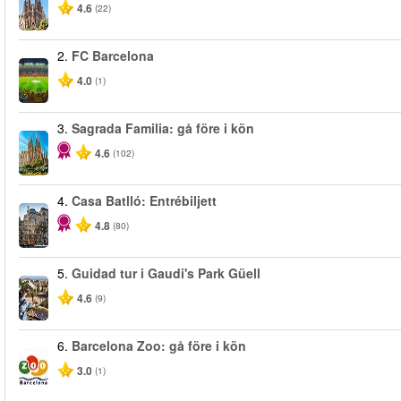
4.6
(22)
2.
FC Barcelona
4.0
(1)
3.
Sagrada Familia: gå före i kön
4.6
(102)
4.
Casa Batlló: Entrébiljett
4.8
(80)
5.
Guidad tur i Gaudi's Park Güell
4.6
(9)
6.
Barcelona Zoo: gå före i kön
3.0
(1)