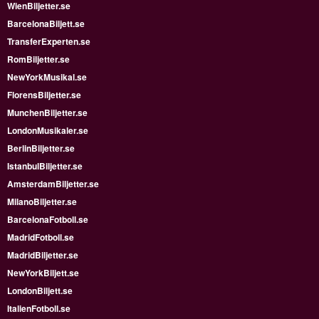
WienBiljetter.se
BarcelonaBiljett.se
TransferExperten.se
RomBiljetter.se
NewYorkMusikal.se
FlorensBiljetter.se
MunchenBiljetter.se
LondonMusikaler.se
BerlinBiljetter.se
IstanbulBiljetter.se
AmsterdamBiljetter.se
MilanoBiljetter.se
BarcelonaFotboll.se
MadridFotboll.se
MadridBiljetter.se
NewYorkBiljett.se
LondonBiljett.se
ItalienFotboll.se